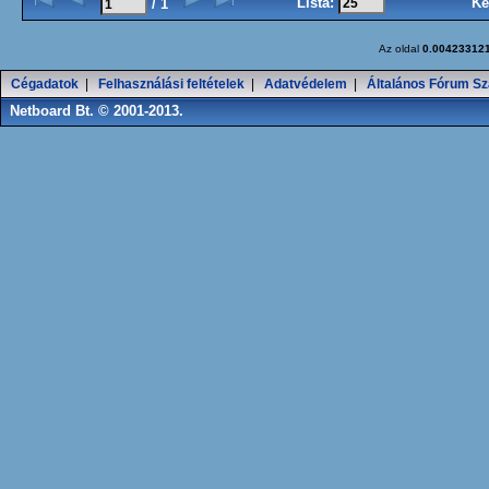
Lista:
Ké
/ 1
Az oldal
0.00423312
Cégadatok
|
Felhasználási feltételek
|
Adatvédelem
|
Általános Fórum Sz
Netboard Bt. © 2001-2013.