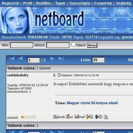
Regisztrál
:: Profil
:: Beállítás
:: Tagok
:: Szavazógép
:: Csoportok
:: Segítség
Hozzászólások:
9504186/48
Témák:
20702
Tagok:
113774
Legújabb tag:
gracie
Név:
Jelszó:
Eltárol
Lista:
Ké
/ 1
Találatok száma:
1 üzenet
2.
szabinkababy
Elküldve: 2009-04-18 12:34:49
Jó napot! Érdeklődni szeretnék hogy megvan e m
Tagság: 2009-04-18 12:29:42
Tagszám: #72992
Hozzászólások: 1
Téma:
Magyar vizsla fiú kutyus eladó
Zöldfülű
Találatok száma:
1