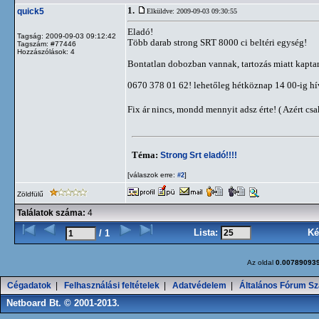
1.
quick5
Elküldve: 2009-09-03 09:30:55
Eladó!
Tagság: 2009-09-03 09:12:42
Több darab strong SRT 8000 ci beltéri egység!
Tagszám: #77446
Hozzászólások: 4
Bontatlan dobozban vannak, tartozás miatt kapta
0670 378 01 62! lehetőleg hétköznap 14 00-ig hí
Fix ár nincs, mondd mennyit adsz érte! ( Azért cs
Téma:
Strong Srt eladó!!!!
[válaszok erre:
]
#2
Zöldfülű
Találatok száma:
4
Lista:
Ké
/ 1
Az oldal
0.00789093
Cégadatok
|
Felhasználási feltételek
|
Adatvédelem
|
Általános Fórum Sz
Netboard Bt. © 2001-2013.