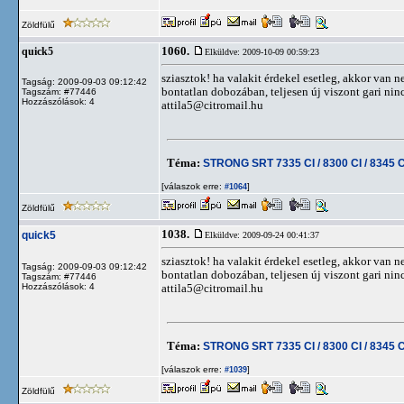
Zöldfülű
1060.
quick5
Elküldve: 2009-10-09 00:59:23
sziasztok! ha valakit érdekel esetleg, akkor van 
Tagság: 2009-09-03 09:12:42
bontatlan dobozában, teljesen új viszont gari nin
Tagszám: #77446
Hozzászólások: 4
attila5@citromail.hu
Téma:
STRONG SRT 7335 CI / 8300 CI / 8345 C
[válaszok erre:
]
#1064
Zöldfülű
1038.
quick5
Elküldve: 2009-09-24 00:41:37
sziasztok! ha valakit érdekel esetleg, akkor van 
Tagság: 2009-09-03 09:12:42
bontatlan dobozában, teljesen új viszont gari nin
Tagszám: #77446
Hozzászólások: 4
attila5@citromail.hu
Téma:
STRONG SRT 7335 CI / 8300 CI / 8345 C
[válaszok erre:
]
#1039
Zöldfülű