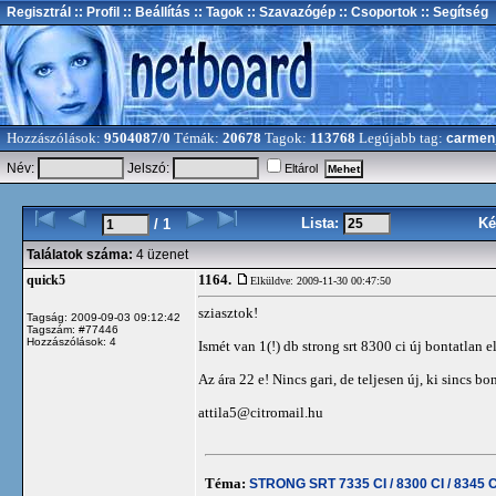
Regisztrál
:: Profil
:: Beállítás
:: Tagok
:: Szavazógép
:: Csoportok
:: Segítség
Hozzászólások:
9504087/0
Témák:
20678
Tagok:
113768
Legújabb tag:
carmen
Név:
Jelszó:
Eltárol
Lista:
Ké
/ 1
Találatok száma:
4 üzenet
1164.
quick5
Elküldve: 2009-11-30 00:47:50
sziasztok!
Tagság: 2009-09-03 09:12:42
Tagszám: #77446
Hozzászólások: 4
Ismét van 1(!) db strong srt 8300 ci új bontatlan e
Az ára 22 e! Nincs gari, de teljesen új, ki sincs b
attila5@citromail.hu
Téma:
STRONG SRT 7335 CI / 8300 CI / 8345 C