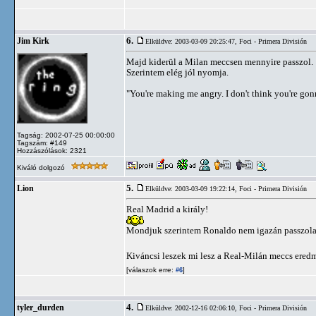
6.
Jim Kirk
Elküldve: 2003-03-09 20:25:47,
Foci - Primera División
Majd kiderül a Milan meccsen mennyire passzol.
Szerintem elég jól nyomja.
"You're making me angry. I don't think you're go
Tagság: 2002-07-25 00:00:00
Tagszám: #149
Hozzászólások: 2321
Kiváló dolgozó
5.
Lion
Elküldve: 2003-03-09 19:22:14,
Foci - Primera División
Real Madrid a király!
Mondjuk szerintem Ronaldo nem igazán passzola 
Kiváncsi leszek mi lesz a Real-Milán meccs ere
[válaszok erre:
]
#6
4.
tyler_durden
Elküldve: 2002-12-16 02:06:10,
Foci - Primera División