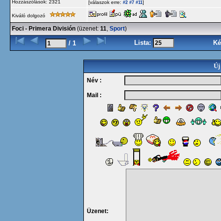
Hozzászólások: 2321
[válaszok erre:
]
#2
#7
#11
Kiváló dolgozó
Foci - Primera División
(üzenet:
11
,
Sport
)
Lista:
Ké
/ 1
Új
Név :
Mail :
Üzenet: