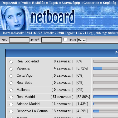
Regisztrál
:: Profil
:: Beállítás
:: Tagok
:: Szavazógép
:: Csoportok
:: Segítség
Hozzászólások:
9504163/25
Témák:
20698
Tagok:
113771
Legújabb tag:
sofiar
Név:
Jelszó:
Eltárol
P
Real Sociedad
[
0
szavazat ]
[0%]
Valencia
[
4
szavazat ]
[5.71%]
Celta Vigo
[
0
szavazat ]
[0%]
Real Betis
[
0
szavazat ]
[0%]
Mallorca
[
0
szavazat ]
[0%]
Real Madrid
[
37
szavazat ]
[52.86%]
Atletico Madrid
[
1
szavazat ]
[1.43%]
Deportivo La Coruna
[
3
szavazat ]
[4.29%]