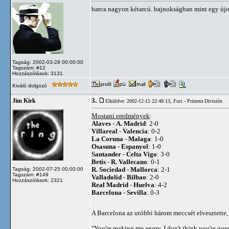
barca nagyon kétarcú. bajnokságban mint egy újo
Tagság: 2002-03-28 00:00:00
Tagszám: #12
Hozzászólások: 3131
Kiváló dolgozó
3.
Jim Kirk
Elküldve: 2002-12-15 22:48:13,
Foci - Primera División
Mostani eredmények
:
Alaves
-
A. Madrid
: 2-0
Villareal
-
Valencia
: 0-2
La Coruna
-
Malaga
: 1-0
Osasuna
-
Espanyol
: 1-0
Santander
-
Celta Vigo
: 3-0
Betis
-
R. Vallecano
: 0-1
R. Sociedad
-
Mallorca
: 2-1
Tagság: 2002-07-25 00:00:00
Tagszám: #149
Valladolid
-
Bilbao
: 2-0
Hozzászólások: 2321
Real Madrid
-
Huelva
: 4-2
Barcelona
-
Sevilla
: 0-3
A Barcelona az utóbbi három meccsét elvesztette, 
"You're making me angry. I don't think you're go