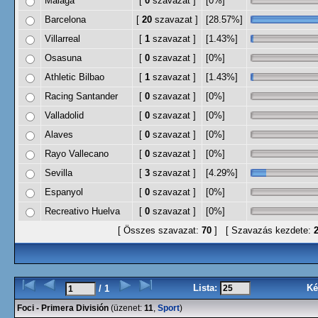
Malaga
[
0
szavazat ]
[0%]
Barcelona
[
20
szavazat ]
[28.57%]
Villarreal
[
1
szavazat ]
[1.43%]
Osasuna
[
0
szavazat ]
[0%]
Athletic Bilbao
[
1
szavazat ]
[1.43%]
Racing Santander
[
0
szavazat ]
[0%]
Valladolid
[
0
szavazat ]
[0%]
Alaves
[
0
szavazat ]
[0%]
Rayo Vallecano
[
0
szavazat ]
[0%]
Sevilla
[
3
szavazat ]
[4.29%]
Espanyol
[
0
szavazat ]
[0%]
Recreativo Huelva
[
0
szavazat ]
[0%]
[ Összes szavazat:
70
] [ Szavazás kezdete:
2
Lista:
Ké
/ 1
Foci - Primera División
(üzenet:
11
,
Sport
)