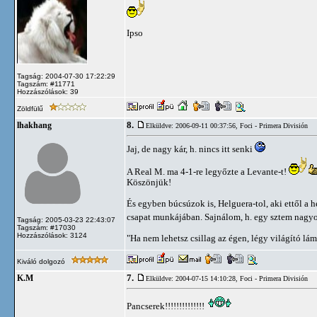
Ipso
Tagság: 2004-07-30 17:22:29
Tagszám: #11771
Hozzászólások: 39
Zöldfülű
8.
lhakhang
Elküldve: 2006-09-11 00:37:56,
Foci - Primera División
Jaj, de nagy kár, h. nincs itt senki
A Real M. ma 4-1-re legyőzte a Levante-t!
Köszönjük!
És egyben búcsúzok is, Helguera-tol, aki ettől a h
csapat munkájában. Sajnálom, h. egy sztem nagyon 
Tagság: 2005-03-23 22:43:07
Tagszám: #17030
Hozzászólások: 3124
"Ha nem lehetsz csillag az égen, légy világító lá
Kiváló dolgozó
7.
K.M
Elküldve: 2004-07-15 14:10:28,
Foci - Primera División
Pancserek!!!!!!!!!!!!!!