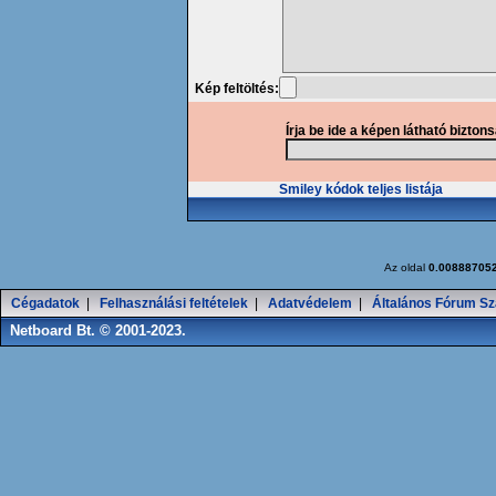
Kép feltöltés:
Írja be ide a képen látható bizton
Smiley kódok teljes listája
Az oldal
0.00888705
Cégadatok
|
Felhasználási feltételek
|
Adatvédelem
|
Általános Fórum Sz
Netboard Bt. © 2001-2023.