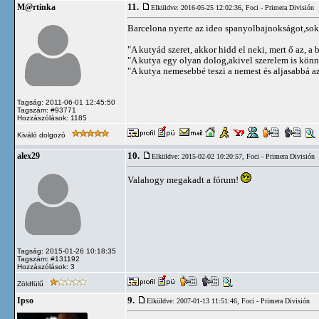
11.
M@rtinka
Elküldve: 2016-05-25 12:02:36,
Foci - Primera División
Barcelona nyerte az ideo spanyolbajnokságot,sok 
"A kutyád szeret, akkor hidd el neki, mert ő az, a b
"A kutya egy olyan dolog,akivel szerelem is kön
"A kutya nemesebbé teszi a nemest és aljasabbá az 
Tagság: 2011-06-01 12:45:50
Tagszám: #93771
Hozzászólások: 1185
Kiváló dolgozó
10.
alex29
Elküldve: 2015-02-02 10:20:57,
Foci - Primera División
Valahogy megakadt a fórum!
Tagság: 2015-01-26 10:18:35
Tagszám: #131192
Hozzászólások: 3
Zöldfülű
9.
Ipso
Elküldve: 2007-01-13 11:51:46,
Foci - Primera División