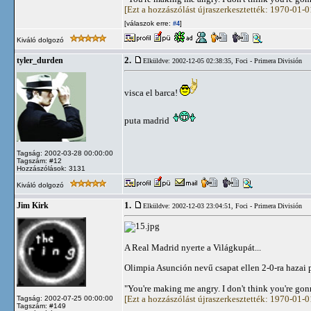
[Ezt a hozzászólást újraszerkesztették: 1970-01-
[válaszok erre:
]
#4
Kiváló dolgozó
2.
tyler_durden
Elküldve: 2002-12-05 02:38:35,
Foci - Primera División
visca el barca!
puta madrid
Tagság: 2002-03-28 00:00:00
Tagszám: #12
Hozzászólások: 3131
Kiváló dolgozó
1.
Jim Kirk
Elküldve: 2002-12-03 23:04:51,
Foci - Primera División
A Real Madrid nyerte a Világkupát...
Olimpia Asunción nevű csapat ellen 2-0-ra hazai
"You're making me angry. I don't think you're go
[Ezt a hozzászólást újraszerkesztették: 1970-01-
Tagság: 2002-07-25 00:00:00
Tagszám: #149