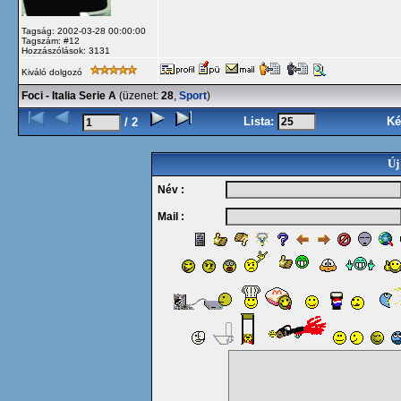
Tagság: 2002-03-28 00:00:00
Tagszám: #12
Hozzászólások: 3131
Kiváló dolgozó
Foci - Italia Serie A
(üzenet:
28
,
Sport
)
Lista:
Ké
/ 2
Új
Név :
Mail :