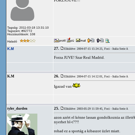
FORZA JUVE!!!
Tagság: 2011-03-18 13:31:10
Tagszám: #92772
Hozzászólások: 108
Haladó
27.
K.M
Elküldve: 2004-07-15 15:24:25,
Foci - Italia Serie A
Forza JUVE! Szar Real Madrid.
26.
K.M
Elküldve: 2004-07-15 14:12:01,
Foci - Italia Serie A
Igazad van
25.
tyler_durden
Elküldve: 2003-05-29 11:59:45,
Foci - Italia Serie A
azon azért el kénne lassan gondolkoznia az illeté
nyerhet bl-t??!!
rohad ez a sportág a kibaszot üzlet miatt.