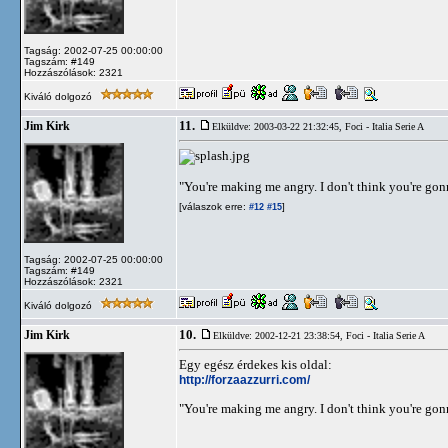
Tagság: 2002-07-25 00:00:00
Tagszám: #149
Hozzászólások: 2321
Kiváló dolgozó
11.
Jim Kirk
Elküldve: 2003-03-22 21:32:45,
Foci - Italia Serie A
"You're making me angry. I don't think you're go
[válaszok erre:
]
#12
#15
Tagság: 2002-07-25 00:00:00
Tagszám: #149
Hozzászólások: 2321
Kiváló dolgozó
10.
Jim Kirk
Elküldve: 2002-12-21 23:38:54,
Foci - Italia Serie A
Egy egész érdekes kis oldal:
http://forzaazzurri.com/
"You're making me angry. I don't think you're go