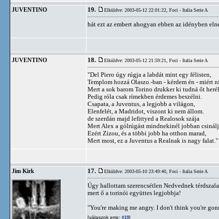
19.
JUVENTINO
Elküldve: 2003-05-12 22:01:22,
Foci - Italia Serie A
hát ezt az embert ahogyan ebben az idényben eln
18.
JUVENTINO
Elküldve: 2003-05-12 21:59:21,
Foci - Italia Serie A
"Del Piero úgy rúgja a labdát mint egy félisten,
Templom hozzá Olaszo.-ban - kérdem én - miért n
Mert a sok barom Torino drukker ki tudná őt herél
Pedig róla csak rímekben érdemes beszélni.
Csapata, a Juventus, a legjobb a világon,
Elenfelét, a Madridot, viszont ki nem állom.
de szerdán majd lefittyed a Realosok szája
Mert Alex a gólrúgást mindnekinél jobban csinálj
Ezért Zizou, és a többi jobb ha otthon marad,
Mert most, ez a Juventus a Realnak is nagy falat."
17.
Jim Kirk
Elküldve: 2003-05-10 23:49:40,
Foci - Italia Serie A
Úgy hallottam szerencsétlen Nedvednek térdszalag
mert ő a torinói együttes legjobbja!
"You're making me angry. I don't think you're go
[válaszok erre:
]
#19