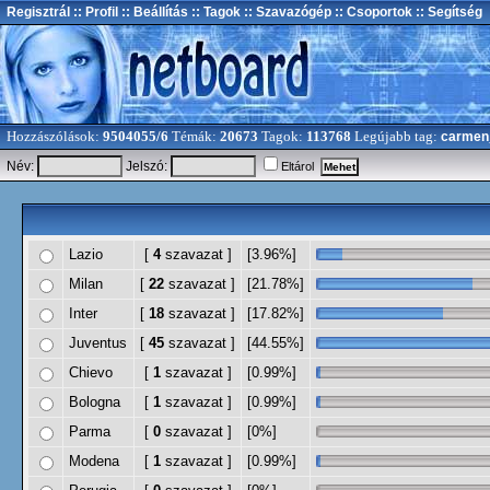
Regisztrál
:: Profil
:: Beállítás
:: Tagok
:: Szavazógép
:: Csoportok
:: Segítség
Hozzászólások:
9504055/6
Témák:
20673
Tagok:
113768
Legújabb tag:
carmen
Név:
Jelszó:
Eltárol
Lazio
[
4
szavazat ]
[3.96%]
Milan
[
22
szavazat ]
[21.78%]
Inter
[
18
szavazat ]
[17.82%]
Juventus
[
45
szavazat ]
[44.55%]
Chievo
[
1
szavazat ]
[0.99%]
Bologna
[
1
szavazat ]
[0.99%]
Parma
[
0
szavazat ]
[0%]
Modena
[
1
szavazat ]
[0.99%]