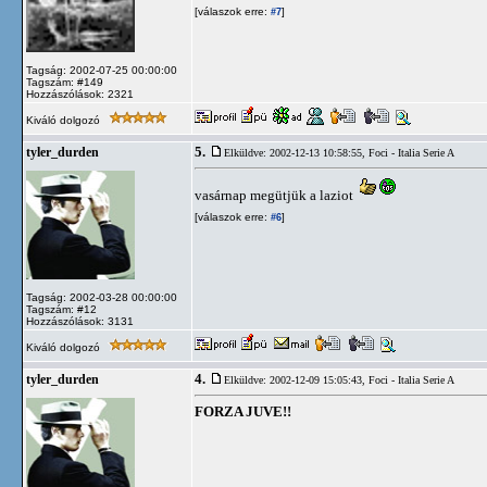
[válaszok erre:
]
#7
Tagság: 2002-07-25 00:00:00
Tagszám: #149
Hozzászólások: 2321
Kiváló dolgozó
5.
tyler_durden
Elküldve: 2002-12-13 10:58:55,
Foci - Italia Serie A
vasárnap megütjük a laziot
[válaszok erre:
]
#6
Tagság: 2002-03-28 00:00:00
Tagszám: #12
Hozzászólások: 3131
Kiváló dolgozó
4.
tyler_durden
Elküldve: 2002-12-09 15:05:43,
Foci - Italia Serie A
FORZA JUVE!!