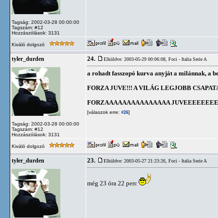
Tagság: 2002-03-28 00:00:00
Tagszám: #12
Hozzászólások: 3131
Kiváló dolgozó
24.
tyler_durden
Elküldve: 2003-05-29 00:06:08,
Foci - Italia Serie A
a rohadt fasszopó kurva anyját a milánnak, a be
FORZA JUVE!!! A VILÁG LEGJOBB CSAPATA!
FORZAAAAAAAAAAAAAAA JUVEEEEEEEEEE
[válaszok erre:
]
#26
Tagság: 2002-03-28 00:00:00
Tagszám: #12
Hozzászólások: 3131
Kiváló dolgozó
23.
tyler_durden
Elküldve: 2003-05-27 21:23:26,
Foci - Italia Serie A
még 23 óra 22 perc