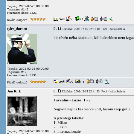
Tagság: 2002-07-25 00:00:00
Tagszám: #149
Hozzászólások: 2321
Kiváló dolgozó
9.
tyler_durden
Elküldve: 2002-12-16 02:04:10,
Foci - Italia Serie A
kis tévén néha ránéztem, különösebben nem izgat
Tagság: 2002-03-28 00:00:00
Tagszám: #12
Hozzászólások: 3131
Kiváló dolgozó
8.
Jim Kirk
Elküldve: 2002-12-15 22:41:23,
Foci - Italia Serie A
Juventus
-
Lazio
: 1 - 2
Nagyon hajtós kis meccs volt, három szép góllal.
A jelenlegi tabella
:
1. Milan
2. Lazio
3. Internazionale
Tagság: 2002-07-25 00:00:00