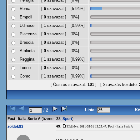
Perugia
[
0
szavazat ]
[0%]
Roma
[
6
szavazat ]
[5.94%]
Empoli
[
0
szavazat ]
[0%]
Udinese
[
1
szavazat ]
[0.99%]
Piacenza
[
0
szavazat ]
[0%]
Brescia
[
0
szavazat ]
[0%]
Atalanta
[
0
szavazat ]
[0%]
Reggina
[
1
szavazat ]
[0.99%]
Torino
[
0
szavazat ]
[0%]
Como
[
1
szavazat ]
[0.99%]
[ Összes szavazat:
101
] [ Szavazás kezdete:
Lista:
Ké
/ 2
Foci - Italia Serie A
(üzenet:
28
,
Sport
)
49.
zöldek83
Elküldve: 2011-05-31 13:25:47,
Foci - Italia Serie A