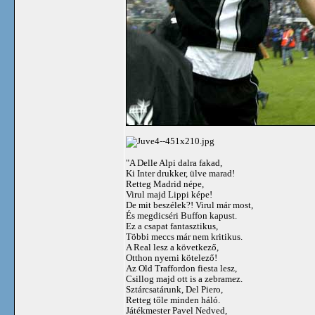
"A Delle Alpi dalra fakad,
Ki Inter drukker, ülve marad!
Retteg Madrid népe,
Virul majd Lippi képe!
De mit beszélek?! Virul már most,
És megdicséri Buffon kapust.
Ez a csapat fantasztikus,
Többi meccs már nem kritikus.
A Real lesz a következő,
Otthon nyerni kötelező!
Az Old Traffordon fiesta lesz,
Csillog majd ott is a zebramez.
Sztárcsatárunk, Del Piero,
Retteg tőle minden háló.
Játékmester Pavel Nedved,