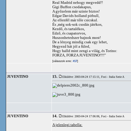
Real Madrid nehogy megvedd!!
Gigi Buffon csodakapus,
A győzelem már szinte biztos!
Edgar Davids holland pitbull,
Az ellenfél már tőle csicskul.
És ,még sok-sok csodás játékos,
Kezdő, és tartalékos,
Edző, és csapatorvos,
Huszonhetedszer bajnok most!
De a lényeg mindíg csak egy lehet,
Hegyezd hát jól a füled,
Hogy halld mint zengi a világ, és Torino:
FORZA, FORZA JUVENTINO!!!!"
[válaszok erre:
]
#17
15.
JUVENTINO
Elküldve: 2003-04-24 17:15:11,
Foci - Italia Serie A
14.
JUVENTINO
Elküldve: 2003-04-24 17:06:06,
Foci - Italia Serie A
A jelenlegi tabella: