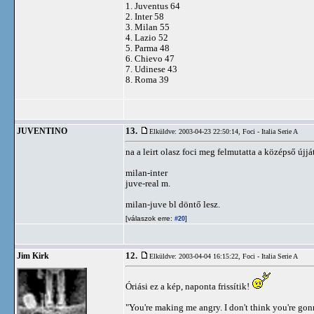
1. Juventus 64
2. Inter 58
3. Milan 55
4. Lazio 52
5. Parma 48
6. Chievo 47
7. Udinese 43
8. Roma 39
13.
JUVENTINO
Elküldve: 2003-04-23 22:50:14,
Foci - Italia Serie A
na a leirt olasz foci meg felmutatta a középső újjá
milan-inter
juve-real m.
milan-juve bl döntő lesz.
[válaszok erre:
]
#20
12.
Jim Kirk
Elküldve: 2003-04-04 16:15:22,
Foci - Italia Serie A
Óriási ez a kép, naponta frissítik!
"You're making me angry. I don't think you're go