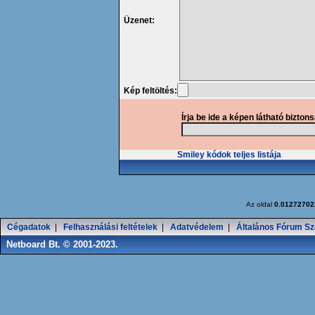
Üzenet:
Kép feltöltés:
Írja be ide a képen látható bizton
Smiley kódok teljes listája
Az oldal
0.01272702
Cégadatok
|
Felhasználási feltételek
|
Adatvédelem
|
Általános Fórum Sz
Netboard Bt. © 2001-2023.