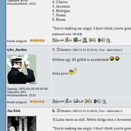
Tagszám: #149
4. Chievo
Hozzászólások: 2321
5. Juventus
6. Bologna
7. Parma
8. Roma
"You're making me angry. I don't think you're go
[válaszok erre:
]
#9
#14
Kiváló dolgozó
7.
tyler_durden
Elküldve: 2002-12-13 13:54:41,
Foci - Italia Serie A
felölem egy fél góllal is nyerhetünk
forza juve
Tagság: 2002-03-28 00:00:00
Tagszám: #12
Hozzászólások: 3131
Kiváló dolgozó
6.
Jim Kirk
Elküldve: 2002-12-13 13:06:01,
Foci - Italia Serie A
A Lazio most az első. Nehéz dolga lesz a Juventu
"You're making me angry. I don't think you're go