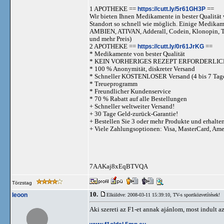
1 APOTHEKE ==
https://cutt.ly/5r61GH3P
==
Wir bieten Ihnen Medikamente in bester Qualität w
Standort so schnell wie möglich. Einige Medika
AMBIEN, ATIVAN, Adderall, Codein, Klonopi
und mehr Preis)
2 APOTHEKE ==
https://cutt.ly/0r61JrKG
==
* Medikamente von bester Qualität
* KEIN VORHERIGES REZEPT ERFORDERLIC
* 100 % Anonymität, diskreter Versand
* Schneller KOSTENLOSER Versand (4 bis 7 Tag
* Treueprogramm
* Freundlicher Kundenservice
* 70 % Rabatt auf alle Bestellungen
+ Schneller weltweiter Versand!
+ 30 Tage Geld-zurück-Garantie!
+ Bestellen Sie 3 oder mehr Produkte und erhalte
+ Viele Zahlungsoptionen: Visa, MasterCard, Am
7AAKaj8xEqBTVQA
Törzstag
10.
leoon
Elküldve: 2008-03-11 15:39:10,
TV-s sportközvetítések!
Aki szereti az F1-et annak ajánlom, most indult az