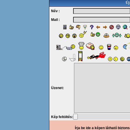
Új
Név :
Mail :
Üzenet:
Kép feltöltés:
Írja be ide a képen látható bizton