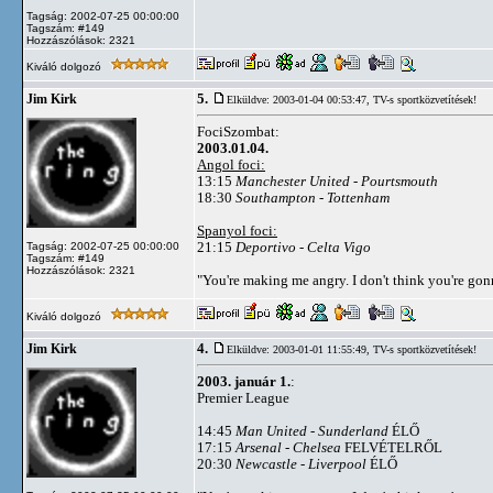
Tagság: 2002-07-25 00:00:00
Tagszám: #149
Hozzászólások: 2321
Kiváló dolgozó
5.
Jim Kirk
Elküldve: 2003-01-04 00:53:47,
TV-s sportközvetítések!
FociSzombat:
2003.01.04.
Angol foci:
13:15
Manchester United - Pourtsmouth
18:30
Southampton - Tottenham
Spanyol foci:
21:15
Deportivo - Celta Vigo
Tagság: 2002-07-25 00:00:00
Tagszám: #149
Hozzászólások: 2321
"You're making me angry. I don't think you're go
Kiváló dolgozó
4.
Jim Kirk
Elküldve: 2003-01-01 11:55:49,
TV-s sportközvetítések!
2003. január 1.
:
Premier League
14:45
Man United - Sunderland
ÉLŐ
17:15
Arsenal - Chelsea
FELVÉTELRŐL
20:30
Newcastle - Liverpool
ÉLŐ