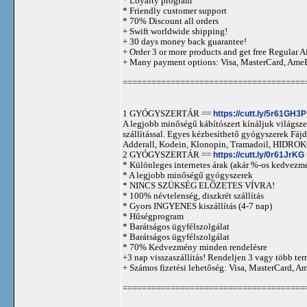
* Loyalty program
* Friendly customer support
* 70% Discount all orders
+ Swift worldwide shipping!
+ 30 days money back guarantee!
+ Order 3 or more products and get free Regular A
+ Many payment options: Visa, MasterCard, Ame
======================================
1 GYÓGYSZERTÁR ==
https://cutt.ly/5r61GH3P
A legjobb minőségű kábítószert kínáljuk világszer
szállítással. Egyes kézbesíthető gyógyszerek 
Adderall, Kodein, Klonopin, Tramadoil, HID
2 GYÓGYSZERTÁR ==
https://cutt.ly/0r61JrKG
* Különleges internetes árak (akár %-os kedvezmé
* A legjobb minőségű gyógyszerek
* NINCS SZÜKSÉG ELŐZETES VÍVRA!
* 100% névtelenség, diszkrét szállítás
* Gyors INGYENES kiszállítás (4-7 nap)
* Hűségprogram
* Barátságos ügyfélszolgálat
* Barátságos ügyfélszolgálat
* 70% Kedvezmény minden rendelésre
+3 nap visszaszállítás! Rendeljen 3 vagy több term
+ Számos fizetési lehetőség: Visa, MasterCard, 
======================================