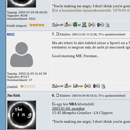
"You're making me angry. I don't think you're go
[Ezt a hozzászólást újraszerkesztették: 1970-01-
Tagság: 2002-07-25 00:00:00
Tagszám: #149
Hozzászólások: 2321
Kiváló dolgozó
7.
MGC
Elküldve: 2003-11-05 11:52:08,
TV-s sportközvetítések!
Ma aki teheti és akit érdekel nézze a Sport1-en a
eredmény is megvan már, de azért jó meccsnek ígér
Good morning MR. Freeman...
Tagság: 2003-11-03 11:41:56
Tagszám: #7217
Hozzászólások: 17
Zöldfülű
6.
Jim Kirk
Elküldve: 2003-01-04 00:54:53,
TV-s sportközvetítések!
És egy kis
NBA
felvételről:
2003.01.04. szombat
15:45
Memphis Grizzlies - LA Clippers
"You're making me angry. I don't think you're go