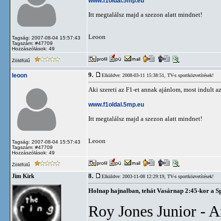
www.f1oldal.5mp.eu
Itt megtalálsz majd a szezon alatt mindnet!
Leoon
Tagság: 2007-08-04 15:57:43
Tagszám: #47709
Hozzászólások: 49
Zöldfülű
9.
leoon
Elküldve: 2008-03-11 15:38:51,
TV-s sportközvetítések!
Aki szereti az F1-et annak ajánlom, most indult az
www.f1oldal.5mp.eu
Itt megtalálsz majd a szezon alatt mindnet!
Leoon
Tagság: 2007-08-04 15:57:43
Tagszám: #47709
Hozzászólások: 49
Zöldfülű
8.
Jim Kirk
Elküldve: 2003-11-08 12:29:19,
TV-s sportközvetítések!
Holnap hajnalban, tehát Vasárnap 2:45-kor a S
Roy Jones Junior - A