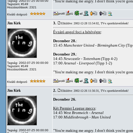
"You're making me angry. I don't think you're go
Tagság: 2002-07-25 00:00:00
Tagszám: #149
Hozzászólások: 2321
Kiváló dolgozó
3.
Jim Kirk
Elküldve: 2002-12-28 15:54:02,
TV-s sportközvetítések!
Évzáró angol foci a hétévégre
:
December 28.
:
15:45
Manchester United - Birmingham City
(Tip
December 29.
:
14:45
Newcastle - Tottenham
(Tipp 4-2)
17:00
Arsenal - Liverpool
(Tipp 1-2)
Tagság: 2002-07-25 00:00:00
Tagszám: #149
Hozzászólások: 2321
"You're making me angry. I don't think you're go
Kiváló dolgozó
2.
Jim Kirk
Elküldve: 2002-12-26 11:56:31,
TV-s sportközvetítések!
December 26.
Két Premier League meccs
:
14:45
West Bromwich
-
Arsenal
17:00
Middlesbrough
-
Man United
"You're making me angry. I don't think you're go
Tagság: 2002-07-25 00:00:00