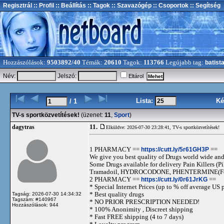
Regisztrál
:: Profil
:: Beállítás
:: Tagok
:: Szavazógép
:: Csoportok
:: Segítség
Hozzászólások:
9503892/40
Témák:
20610
Tagok:
113766
Legújabb tag:
batist
Név:
Jelszó:
Eltárol
Lista:
Ké
/ 1
TV-s sportközvetítések!
(üzenet:
11
,
Sport
)
11.
dagytras
Elküldve: 2026-07-30 23:28:41,
TV-s sportközvetítések!
1 PHARMACY ==
https://cutt.ly/5r61GH3P
==
We give you best quality of Drugs world wide and h
Some Drugs available for delivery Pain Killers
Tramadoil, HYDROCODONE, PHENTERMINE(For 
2 PHARMACY ==
https://cutt.ly/0r61JrKG
==
* Special Internet Prices (up to % off average US p
* Best quality drugs
Tagság: 2026-07-30 14:34:32
Tagszám: #140967
* NO PRIOR PRESCRIPTION NEEDED!
Hozzászólások: 944
* 100% Anonimity , Discreet shipping
* Fast FREE shipping (4 to 7 days)