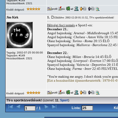
Tagszám: #149
Hozzászólások: 2321
Kiváló dolgozó
1.
Jim Kirk
Elküldve: 2002-12-20 01:11:52,
TV-s sportközvetítések!
Hétvégi foci termés
a Sport1-en:
December 21.
:
Angol bajnokság:
Arsenal - Middlesbrough
15:4
Angol bajnokság:
Chelsea - Aston Villa
18:15 F
Olasz bajnokság:
Torino - Roma
20:15 ÉLŐ
Spanyol bajnokság:
Mallorca - Barcelona
22:45
December 22.
:
Tagság: 2002-07-25 00:00:00
Tagszám: #149
Olasz bajnokság:
Milan - Brescia
14:45 ÉLŐ
Hozzászólások: 2321
Angol bajnokság:
Liverpool - Everton
17:00 ÉLŐ
Spanyol bajnokság:
Valencia - Deportivo
20:15 
Olasz bajnokság:
Parma - Inter
22:45 FELVÉTE
"You're making me angry. I don't think you're go
[Ezt a hozzászólást újraszerkesztették: 1970-01-
Kiváló dolgozó
TV-s sportközvetítések!
(üzenet:
11
,
Sport
)
Lista:
Ké
/ 1