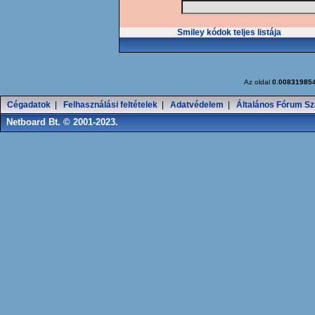
Smiley kódok teljes listája
Az oldal
0.00831985
Cégadatok
|
Felhasználási feltételek
|
Adatvédelem
|
Általános Fórum Sz
Netboard Bt. © 2001-2023.