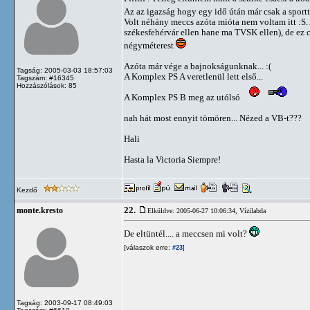
Az az igazság hogy egy idő útán már csak a spor
Volt néhány meccs azóta mióta nem voltam itt :S
székesfehérvár ellen hane ma TVSK ellen), de ez c
négyméterest
Azóta már vége a bajnokságunknak... :(
Tagság: 2005-03-03 18:57:03
A Komplex PS A veretlenül lett első...
Tagszám: #16345
Hozzászólások: 85
A Komplex PS B meg az utólsó
nah hát most ennyit tömören... Nézed a VB-t???
Hali
Hasta la Victoria Siempre!
Kezdő
22.
monte.kresto
Elküldve: 2005-06-27 10:06:34,
Vízilabda
De eltüntél.... a meccsen mi volt?
[válaszok erre:
]
#23
Tagság: 2003-09-17 08:49:03