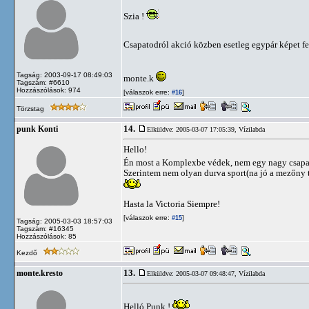
Szia !
Csapatodról akció közben esetleg egypár képet fe
Tagság: 2003-09-17 08:49:03
monte.k
Tagszám: #6610
Hozzászólások: 974
[válaszok erre:
]
#16
Törzstag
14.
punk Konti
Elküldve: 2005-03-07 17:05:39,
Vízilabda
Hello!
Én most a Komplexbe védek, nem egy nagy csapat
Szerintem nem olyan durva sport(na jó a mezőny t
Hasta la Victoria Siempre!
[válaszok erre:
]
#15
Tagság: 2005-03-03 18:57:03
Tagszám: #16345
Hozzászólások: 85
Kezdő
13.
monte.kresto
Elküldve: 2005-03-07 09:48:47,
Vízilabda
Helló Punk !