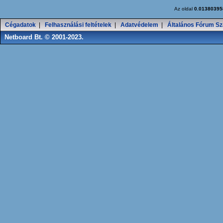
Az oldal
0.01380395
Cégadatok
|
Felhasználási feltételek
|
Adatvédelem
|
Általános Fórum Sz
Netboard Bt. © 2001-2023.