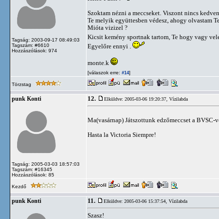
Szoktam nézni a meccseket. Viszont nincs kedve
Te melyik együttesben védesz, ahogy olvastam T
Mióta vizizel ?
Kicsit kemény sportnak tartom, Te hogy vagy ve
Tagság: 2003-09-17 08:49:03
Tagszám: #6610
Egyelőre ennyi .
Hozzászólások: 974
monte.k
[válaszok erre:
]
#14
Törzstag
12.
punk Konti
Elküldve: 2005-03-06 19:20:37,
Vízilabda
Ma(vasárnap) Játszottunk edzőmeccset a BVSC-ve
Hasta la Victoria Siempre!
Tagság: 2005-03-03 18:57:03
Tagszám: #16345
Hozzászólások: 85
Kezdő
11.
punk Konti
Elküldve: 2005-03-06 15:37:54,
Vízilabda
Szasz!