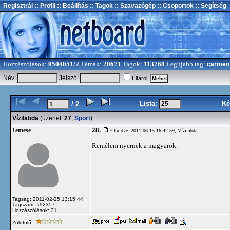
Regisztrál
:: Profil
:: Beállítás
:: Tagok
:: Szavazógép
:: Csoportok
:: Segítség
Hozzászólások:
9504051/2
Témák:
20671
Tagok:
113768
Legújabb tag:
carmen
Név:
Jelszó:
Eltárol
Lista:
Ké
/ 2
Vízilabda
(üzenet:
27
,
Sport
)
28.
1emese
Elküldve: 2011-06-15 16:42:59,
Vízilabda
Remélem nyernek a magyarok.
Tagság: 2011-02-25 13:15:44
Tagszám: #92357
Hozzászólások: 31
Zöldfülű