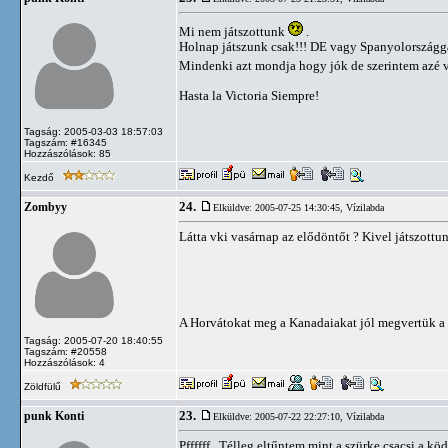
Mi nem játszottunk
.
Holnap játszunk csak!!! DE vagy Spanyolországgal
Mindenki azt mondja hogy jók de szerintem azé v
Hasta la Victoria Siempre!
Tagság: 2005-03-03 18:57:03
Tagszám: #16345
Hozzászólások: 85
Kezdő
24.
Zombyy
Elküldve: 2005-07-25 14:30:45,
Vízilabda
Látta vki vasárnap az elődöntőt ? Kivel játszottunk
A Horvátokat meg a Kanadaiakat jól megvertük a
Tagság: 2005-07-20 18:40:55
Tagszám: #20558
Hozzászólások: 4
Zöldfülű
23.
punk Konti
Elküldve: 2005-07-22 22:27:10,
Vízilabda
Pffffff . Télleg eltűntem mint a szürke csacsi a kö