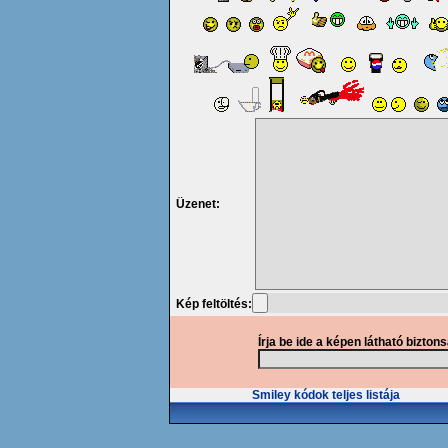
Üzenet:
Kép feltöltés:
Írja be ide a képen látható bizton
Smiley kódok teljes listája