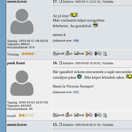
17.
monte.kresto
Elküldve: 2005-03-11 23:51:56,
Vízilabda
Az jó lesz!
Más vizilasztis képet nyugodtan
feltehetsz...ha gondolod.
monte.k
[válaszok erre:
]
Tagság: 2003-09-17 08:49:03
#18
Tagszám: #6610
Hozzászólások: 974
Törzstag
16.
punk Konti
Elküldve: 2005-03-09 16:50:05,
Vízilabda
Hát igazából nekem nincsennek a saját mecseinkr
csináljon párat
. Más képet feltudok rakni.
Hasta la Victoria Siempre!
[válaszok erre:
]
#17
Tagság: 2005-03-03 18:57:03
Tagszám: #16345
Hozzászólások: 85
Kezdő
15.
monte.kresto
Elküldve: 2005-03-09 00:21:30,
Vízilabda