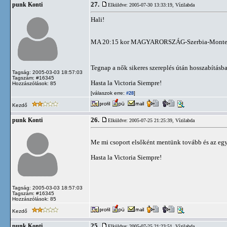
27.
punk Konti
Elküldve: 2005-07-30 13:33:19,
Vízilabda
Hali!
MA 20:15 kor MAGYARORSZÁG-Szerbia-Montenegr
Tegnap a nők sikeres szereplés útán hosszabításb
Tagság: 2005-03-03 18:57:03
Tagszám: #16345
Hasta la Victoria Siempre!
Hozzászólások: 85
[válaszok erre:
]
#28
Kezdő
26.
punk Konti
Elküldve: 2005-07-25 21:25:39,
Vízilabda
Me mi csoport elsőként mentünk tovább és az eg
Hasta la Victoria Siempre!
Tagság: 2005-03-03 18:57:03
Tagszám: #16345
Hozzászólások: 85
Kezdő
25.
punk Konti
Elküldve: 2005-07-25 21:23:51,
Vízilabda