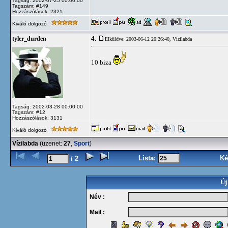
Tagság: 2002-07-25 00:00:00
Tagszám: #149
Hozzászólások: 2321
Kiváló dolgozó
4.
tyler_durden
Elküldve: 2003-06-12 20:26:40,
Vízilabda
10 biza
Tagság: 2002-03-28 00:00:00
Tagszám: #12
Hozzászólások: 3131
Kiváló dolgozó
Vízilabda
(üzenet:
27
,
Sport
)
Lista:
Ké
/ 2
Új
Név :
Mail :