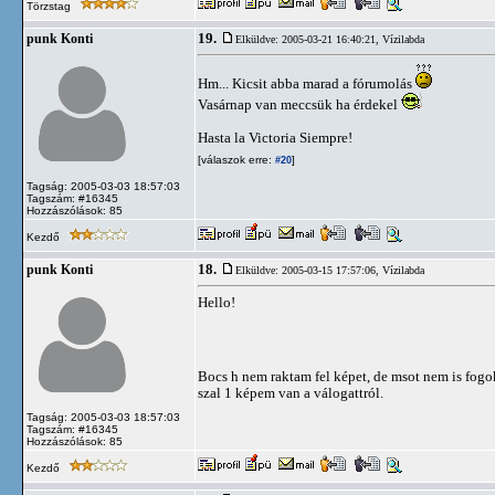
Törzstag
19.
punk Konti
Elküldve: 2005-03-21 16:40:21,
Vízilabda
Hm... Kicsit abba marad a fórumolás
Vasárnap van meccsük ha érdekel
Hasta la Victoria Siempre!
[válaszok erre:
]
#20
Tagság: 2005-03-03 18:57:03
Tagszám: #16345
Hozzászólások: 85
Kezdő
18.
punk Konti
Elküldve: 2005-03-15 17:57:06,
Vízilabda
Hello!
Bocs h nem raktam fel képet, de msot nem is fogok
szal 1 képem van a válogattról.
Tagság: 2005-03-03 18:57:03
Tagszám: #16345
Hozzászólások: 85
Kezdő