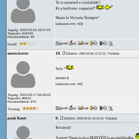
Te is szereted a vizilabdát?
Ki a kedvenc csapatod?
Hasta la Victoria Siempre!
[válaszok erre:
]
#13
Tagság: 2005-03-03 18:57:03
Tagszám: #16345
Hozzászólások: 85
Kezdő
10.
monte.kresto
Elküldve: 2005-03-06 12:23:32,
Vízilabda
Szia !
monte.k
[válaszok erre:
]
#11
Tagság: 2003-09-17 08:49:03
Tagszám: #6610
Hozzászólások: 974
Törzstag
9.
punk Konti
Elküldve: 2005-03-05 18:54:45,
Vízilabda
Kívánok!
A nyert Vasas is és a HONVÉD is az euróligába.