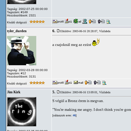
Tagság: 2002-07-25 00:00:00
Tagszám: #149
Hozzászólások: 2321
Kiváló dolgozó
6.
tyler_durden
Elküldve: 2003-06-16 20:28:07,
Vízilabda
a csajoknál meg az ezüst
Tagság: 2002-03-28 00:00:00
Tagszám: #12
Hozzászólások: 3131
Kiváló dolgozó
5.
Jim Kirk
Elküldve: 2003-06-16 13:09:01,
Vízilabda
S végül a Bronz érem is megvan.
"You're making me angry. I don't think you're go
[válaszok erre:
]
#6