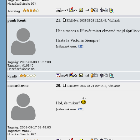
Tagszám: #6610
Hozzászólások: 974
Törzstag
21.
punk Konti
Elküldve: 2005-03-24 12:26:49,
Vízilabda
Hát a meccs a Húsvét miatt elmarad majd április 
Hasta la Victoria Siempre!
[válaszok erre:
]
#22
Tagság: 2005-03-03 18:57:03
Tagszám: #16345
Hozzászólások: 85
Kezdő
20.
monte.kresto
Elküldve: 2005-03-24 09:46:18,
Vízilabda
Hol, és mikor?
[válaszok erre:
]
#21
Tagság: 2003-09-17 08:49:03
Tagszám: #6610
Hozzászólások: 974