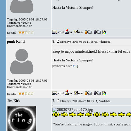
Hasta la Victoria Siempre!
Tagság: 2005-03-03 18:57:03
Tagszám: #16345
Hozzászólások: 85
Kezdő
8.
punk Konti
Elküldve: 2005-03-05 11:58:05,
Vízilabda
Szép jó napot mindenkinek! Éleszük már fel ezt a
Hasta la Victoria Siempre!
[válaszok erre:
]
#10
Tagság: 2005-03-03 18:57:03
Tagszám: #16345
Hozzászólások: 85
Kezdő
7.
Jim Kirk
Elküldve: 2003-07-27 18:03:11,
Vízilabda
"You're making me angry. I don't think you're go