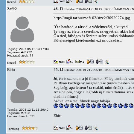
Kezdő
46.
Zafír2
Elküldve: 2007-07-14 21:18:43,
PROBLÉMÁD VAN ? N
http://img0.tar.hu/zsofi-02/size2/30929274.jpg
"Ő a barátod, a társad, a védelmeződ, a kutyád.
Te vagy az élete, a szerelme, az egyetlen, akire hal
Ő a tied, hűséges és őszinte szíve utolsó dobbanás
Kötelességed kiérdemelni ezt az odaadást."
Tagság: 2007-05-12 13:17:03
Tagszám: #44922
Hozzászólások: 74
Kezdő
45.
Ebitt
Elküldve: 2005-01-24 21:06:10,
PROBLÉMÁD VAN ? N
Jó, én is szeretem a jó filmeket. Főleg, aminek van
Pl. Ryan közlegény megmentése (nincs másban nagyo
Segítség, apa lettem !-(a család, mint érték). . . .é
Az a bajom, hogy a legtöbb új film tartalmaz szex
eladni a filmet)
Szóval ez a mai filmek nagy hibája.
Tagság: 2003-12-11 13:26:49
Tagszám: #7698
Ebitt
Hozzászólások: 521
Törzstag