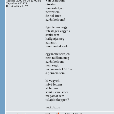
Van családom
Tagság: 2009-04-29 11:09:51
Tagszám: #73373
társaim
Hozzászólások: 73
munkahelyem
nemzetem
de hol itten
az én helyem?
úgy érzem hogy
felesleges vagyok
senki sem
hallgatja meg
azt amit
mondani akarok
egyszer&ucirc;en
nem találom meg
az én helyem
nem segít
ha iszom és költöm
a pénzem sem
ki vagyok
mivé lettem
ki lettem
semki sem ismer
magamat sem
tulajdonképpen?
netkobzos