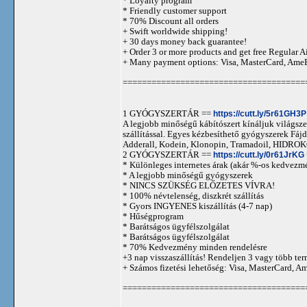
* Loyalty program
* Friendly customer support
* 70% Discount all orders
+ Swift worldwide shipping!
+ 30 days money back guarantee!
+ Order 3 or more products and get free Regular A
+ Many payment options: Visa, MasterCard, Ame
======================================
1 GYÓGYSZERTÁR ==
https://cutt.ly/5r61GH3P
A legjobb minőségű kábítószert kínáljuk világszer
szállítással. Egyes kézbesíthető gyógyszerek 
Adderall, Kodein, Klonopin, Tramadoil, HID
2 GYÓGYSZERTÁR ==
https://cutt.ly/0r61JrKG
* Különleges internetes árak (akár %-os kedvezmé
* A legjobb minőségű gyógyszerek
* NINCS SZÜKSÉG ELŐZETES VÍVRA!
* 100% névtelenség, diszkrét szállítás
* Gyors INGYENES kiszállítás (4-7 nap)
* Hűségprogram
* Barátságos ügyfélszolgálat
* Barátságos ügyfélszolgálat
* 70% Kedvezmény minden rendelésre
+3 nap visszaszállítás! Rendeljen 3 vagy több term
+ Számos fizetési lehetőség: Visa, MasterCard, 
======================================