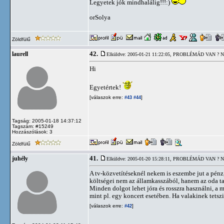
Legyetek jók mindhalálig!!!:)
orSolya
Zöldfülű
42.
laurell
Elküldve: 2005-01-21 11:22:05,
PROBLÉMÁD VAN ? N
Hi
Egyetértek!
[válaszok erre:
]
#43
#44
Tagság: 2005-01-18 14:37:12
Tagszám: #15249
Hozzászólások: 3
Zöldfülű
41.
juhély
Elküldve: 2005-01-20 15:28:11,
PROBLÉMÁD VAN ? N
A tv-közvetítéseknél nekem is eszembe jut a pénz
költségei nem az államkasszából, hanem az oda t
Minden dolgot lehet jóra és rosszra használni, a 
mint pl. egy koncert esetében. Ha valakinek tetszi
[válaszok erre:
]
#42