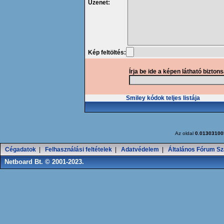
Üzenet:
Kép feltöltés:
Írja be ide a képen látható bizton
Smiley kódok teljes listája
Az oldal
0.01303100
Cégadatok
|
Felhasználási feltételek
|
Adatvédelem
|
Általános Fórum Sz
Netboard Bt. © 2001-2023.