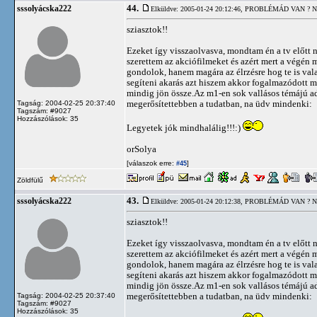
44.
sssolyácska222
Elküldve: 2005-01-24 20:12:46,
PROBLÉMÁD VAN ? N
sziasztok!!
Ezeket így visszaolvasva, mondtam én a tv előtt n
szerettem az akciófilmeket és azért mert a végén 
gondolok, hanem magára az élrzésre hog te is vala
segíteni akarás azt hiszem akkor fogalmazódott 
mindig jön össze.Az m1-en sok vallásos témájú a
megerősítettebben a tudatban, na üdv mindenki:
Tagság: 2004-02-25 20:37:40
Tagszám: #9027
Hozzászólások: 35
Legyetek jók mindhalálig!!!:)
orSolya
[válaszok erre:
]
#45
Zöldfülű
43.
sssolyácska222
Elküldve: 2005-01-24 20:12:38,
PROBLÉMÁD VAN ? N
sziasztok!!
Ezeket így visszaolvasva, mondtam én a tv előtt n
szerettem az akciófilmeket és azért mert a végén 
gondolok, hanem magára az élrzésre hog te is vala
segíteni akarás azt hiszem akkor fogalmazódott 
mindig jön össze.Az m1-en sok vallásos témájú a
megerősítettebben a tudatban, na üdv mindenki:
Tagság: 2004-02-25 20:37:40
Tagszám: #9027
Hozzászólások: 35