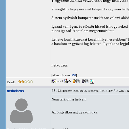
1. egyszere csak azt veszed észre hogy nem vesz 
2. megtiljta hogy nézeted kifejezd vagy nem hallga
3. nem nyilvánít kompetensnek/azaz valami alábbv
Igazad van, igen, és elöször hiszed is hogy neked
nincs igazad. A hatalom megsemmisített.
Lehet-e konfliktusokat kezelni ilyen esetekben? 
a hatalom az gyözni fog feletted. Ilyenkor a legjo
netkobzos
[válaszok erre:
]
#51
Kezdő
48.
netkobzos
Elküldve: 2009-09-26 10:00:49,
PROBLÉMÁD VAN ? N
Nem találom a helyem
Az öngyilkosság gyakori oka.