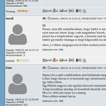
Tagság: 2004-01-02 11:15:48
Tagszám: #7942
Hozzászólások: 981
Törzstag
40.
laurell
Elküldve: 2005-01-20 10:01:55,
PROBLÉMÁD VAN ? N
HI.
Persze, nem állt szándékomban, hogy bárkit is m
ezen nem azt értem ,hogy csak magamban hiszek,
pluszt ha a templomban vagyok, a hitemet nem ke
ember gyermeke önmaga is megvilágosodik ha akar
okoz, ( s ehhez megjegyzem rá lehet szokni) ezért
[válaszok erre:
]
#41
Tagság: 2005-01-18 14:37:12
Tagszám: #15249
Hozzászólások: 3
Zöldfülű
39.
Ebitt
Elküldve: 2005-01-19 15:14:35,
PROBLÉMÁD VAN ? N
Sajnos én a saját családomban sem bízhattam meg .
Lehet, hogy furcsa tv-n keresztül egy istentisztel
így lehet elérni.
Egyébként nagyon sok egyház közvetít istentisztele
A régi korokban mindig ott beszéltek Istenről, hitr
Ma a tv előtt jön össze ez a tömeg.
Nincs ebben semmi furcsa.
Tagság: 2003-12-11 13:26:49
[válaszok erre:
]
#40
Tagszám: #7698
Hozzászólások: 521