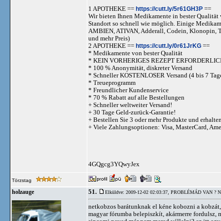
1 APOTHEKE ==
https://cutt.ly/5r61GH3P
==
Wir bieten Ihnen Medikamente in bester Qualität w
Standort so schnell wie möglich. Einige Medika
AMBIEN, ATIVAN, Adderall, Codein, Klonopi
und mehr Preis)
2 APOTHEKE ==
https://cutt.ly/0r61JrKG
==
* Medikamente von bester Qualität
* KEIN VORHERIGES REZEPT ERFORDERLIC
* 100 % Anonymität, diskreter Versand
* Schneller KOSTENLOSER Versand (4 bis 7 Tag
* Treueprogramm
* Freundlicher Kundenservice
* 70 % Rabatt auf alle Bestellungen
+ Schneller weltweiter Versand!
+ 30 Tage Geld-zurück-Garantie!
+ Bestellen Sie 3 oder mehr Produkte und erhalte
+ Viele Zahlungsoptionen: Visa, MasterCard, Am
4GQgcg3YQwyJex
Törzstag
51.
holzauge
Elküldve: 2009-12-02 02:03:37,
PROBLÉMÁD VAN ? N
netkobzos barátunknak el kéne kobozni a kobzát,
magyar fórumba belepiszkít, akármerre fordulsz, 