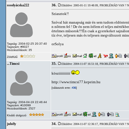
36.
sssolyácska222
Elküldve: 2005-01-11 19:48:09,
PROBLÉMÁD VAN ? N
Sziasztok!!
Szóval hát manapság már én sem tudom eldönteni 
n nőttem fel ! De én nem ítélem el teljes mérték
értelmes műsorok!!!Én csak a gyerekeket sajnálom
tíz éve, teljesen más és teljesen megváltozott mi
orSolya
Tagság: 2004-02-25 20:37:40
Tagszám: #9027
Hozzászólások: 35
Zöldfülű
35.
...Timcsi
Elküldve: 2004-11-07 16:51:18,
PROBLÉMÁD VAN ? N
kösziiiiiiiiii
http://www.timcsi77.kepeim.hu
[válaszok erre:
]
#36
Tagság: 2004-04-19 22:46:44
Tagszám: #10099
Hozzászólások: 2527
Kiváló dolgozó
34.
juhély
Elküldve: 2004-11-07 12:36:17,
PROBLÉMÁD VAN ? N