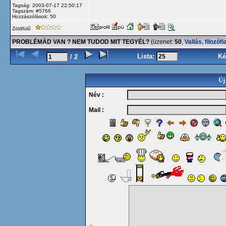
Tagság: 2003-07-17 22:50:17
Tagszám: #5766
Hozzászólások: 50
Zöldfülű
PROBLÉMÁD VAN ? NEM TUDOD MIT TEGYÉL?
(üzenet:
50
,
Vallás, filozófi
Lista:
Ké
/ 2
Új
Név :
Mail :