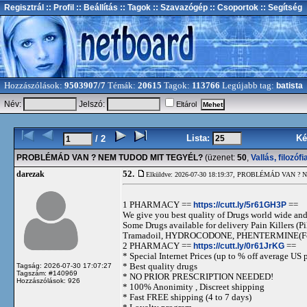
Regisztrál
:: Profil
:: Beállítás
:: Tagok
:: Szavazógép
:: Csoportok
:: Segítség
Hozzászólások:
9503907/7
Témák:
20615
Tagok:
113766
Legújabb tag:
batista
Név:
Jelszó:
Eltárol
Lista:
Ké
/ 2
PROBLÉMÁD VAN ? NEM TUDOD MIT TEGYÉL?
(üzenet:
50
,
Vallás, filozófi
52.
darezak
Elküldve: 2026-07-30 18:19:37,
PROBLÉMÁD VAN ? N
1 PHARMACY ==
https://cutt.ly/5r61GH3P
==
We give you best quality of Drugs world wide and h
Some Drugs available for delivery Pain Killers
Tramadoil, HYDROCODONE, PHENTERMINE(For 
2 PHARMACY ==
https://cutt.ly/0r61JrKG
==
* Special Internet Prices (up to % off average US p
* Best quality drugs
Tagság: 2026-07-30 17:07:27
Tagszám: #140969
* NO PRIOR PRESCRIPTION NEEDED!
Hozzászólások: 926
* 100% Anonimity , Discreet shipping
* Fast FREE shipping (4 to 7 days)