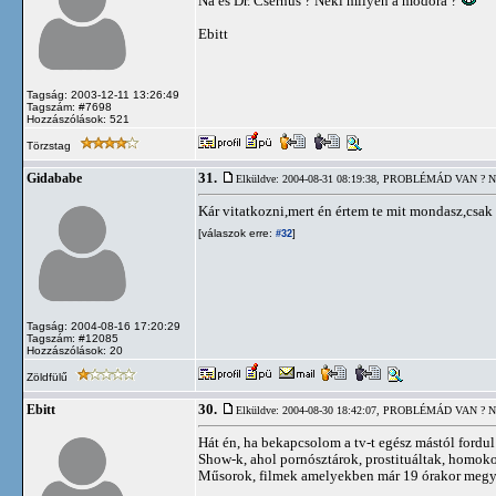
Na és Dr. Csernus ? Neki milyen a modora ?
Ebitt
Tagság: 2003-12-11 13:26:49
Tagszám: #7698
Hozzászólások: 521
Törzstag
31.
Gidababe
Elküldve: 2004-08-31 08:19:38,
PROBLÉMÁD VAN ? N
Kár vitatkozni,mert én értem te mit mondasz,csak 
[válaszok erre:
]
#32
Tagság: 2004-08-16 17:20:29
Tagszám: #12085
Hozzászólások: 20
Zöldfülű
30.
Ebitt
Elküldve: 2004-08-30 18:42:07,
PROBLÉMÁD VAN ? N
Hát én, ha bekapcsolom a tv-t egész mástól fordul
Show-k, ahol pornósztárok, prostituáltak, homokoso
Műsorok, filmek amelyekben már 19 órakor megy a m