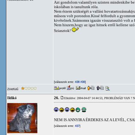
Azt gondolom valamilyen szinten mindenkibe belei
iskolában is tanultunk róla.
Nem érzem szükségét a vallási hovatartozásnak(e
műsora volt porondon.Kissé felfordult a gyomrom t
kivételnek.Számomra igazán visszataszító volt a f
Nem hiszem,hogy az igaz hitnek erről kellene szó
Sziasztok!
[válaszok erre:
]
#28
#30
Zöldfülű
26.
Ildikó
Elküldve: 2004-04-07 14:44:53,
PROBLÉMÁD VAN ? N
NEM IS ANNYIRA ÉRDEKES AZ A LEVÉL, CSA
[válaszok erre:
]
#27