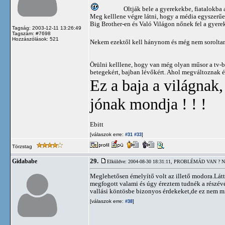
Oltják bele a gyerekekbe, fiatalokba 
Meg kelllene végre látni, hogy a média egyszerűe
Big Brother-en és Való Világon nőnek fel a gyereke
Tagság: 2003-12-11 13:26:49
Tagszám: #7698
Hozzászólások: 521
Nekem ezektől kell hánynom és még nem soroltam
Örülni kelllene, hogy van még olyan műsor a tv-ben
betegekért, bajban lévőkért. Ahol megváltoznak 
Ez a baja a világnak,
jónak mondja ! ! !
Ebitt
[válaszok erre:
]
#31
#33
Törzstag
29.
Gidababe
Elküldve: 2004-08-30 18:31:11,
PROBLÉMÁD VAN ? N
Meglehetősen émelyítő volt az illető modora.Látt
megfogott valami és úgy éreztem tudnék a részév
vallási köntösbe bizonyos érdekeket,de ez nem m
[válaszok erre:
]
#38