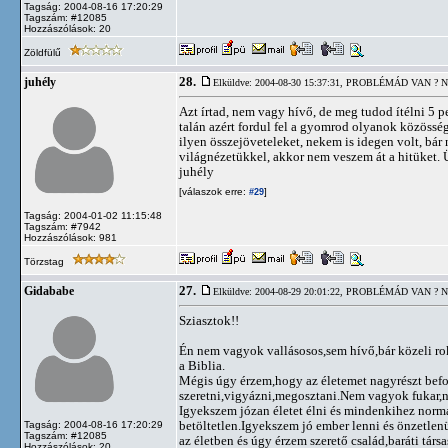
Tagság: 2004-08-16 17:20:29
Tagszám: #12085
Hozzászólások: 20
Zöldfülű
28.
juhély
Elküldve: 2004-08-30 15:37:31,
PROBLÉMÁD VAN ? N
Azt írtad, nem vagy hívő, de meg tudod ítélni 5 pe
talán azért fordul fel a gyomrod olyanok közösség
ilyen összejöveteleket, nekem is idegen volt, bá
világnézetükkel, akkor nem veszem át a hitüket. 
juhély
[válaszok erre:
]
#29
Tagság: 2004-01-02 11:15:48
Tagszám: #7942
Hozzászólások: 981
Törzstag
27.
Gidababe
Elküldve: 2004-08-29 20:01:22,
PROBLÉMÁD VAN ? N
Sziasztok!!
Én nem vagyok vallásosos,sem hívő,bár közeli r
a Biblia.
Mégis úgy érzem,hogy az életemet nagyrészt befo
szeretni,vigyázni,megosztani.Nem vagyok fukar
Igyekszem józan életet élni és mindenkihez norm
betöltetlen.Igyekszem jó ember lenni és önzetlen
Tagság: 2004-08-16 17:20:29
Tagszám: #12085
az életben és úgy érzem szerető család,baráti társa
Hozzászólások: 20