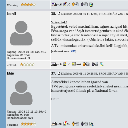
Törzstag
38.
laurell
Elküldve: 2005-01-19 11:42:02,
PROBLÉMÁD VAN ? N
Sziasztok!
Egyetértek veled maximálisan, sajnos az igazi hit 
Pénz szaga van! Saját ismeretségemben is akad élö
kifosztották, a srác lesátánozta a saját anyját me
szülök visszafogadták! ( Oda lett a lakás, a kocsi
A Tv -müsorokat erösen szelektálni kell! Legjobb
[válaszok erre:
]
#39
Tagság: 2005-01-18 14:37:12
Tagszám: #15249
Hozzászólások: 3
Zöldfülű
37.
Ebitt
Elküldve: 2005-01-11 20:26:59,
PROBLÉMÁD VAN ? N
A mesékkel kapcsolatban igazad van.
TV-t pedig csak erősen szelektálva lehet nézni ma
ismeretterjesztő filmek pl. a National G.-on.
Ebitt
Tagság: 2003-12-11 13:26:49
Tagszám: #7698
Hozzászólások: 521
Törzstag