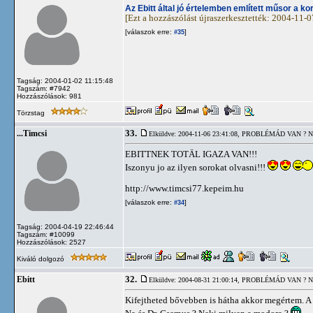
Az Ebitt által jó értelemben említett műsor a ko
[Ezt a hozzászólást újraszerkesztették: 2004-11-
[válaszok erre:
]
#35
Tagság: 2004-01-02 11:15:48
Tagszám: #7942
Hozzászólások: 981
Törzstag
33.
...Timcsi
Elküldve: 2004-11-06 23:41:08,
PROBLÉMÁD VAN ? N
EBITTNEK TOTÄL IGAZA VAN!!!
Iszonyu jo az ilyen sorokat olvasni!!!
http://www.timcsi77.kepeim.hu
[válaszok erre:
]
#34
Tagság: 2004-04-19 22:46:44
Tagszám: #10099
Hozzászólások: 2527
Kiváló dolgozó
32.
Ebitt
Elküldve: 2004-08-31 21:00:14,
PROBLÉMÁD VAN ? N
Kifejtheted bővebben is hátha akkor megértem. A 