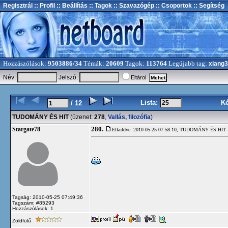
Regisztrál
:: Profil
:: Beállítás
:: Tagok
:: Szavazógép
:: Csoportok
:: Segítség
Hozzászólások:
9503886/34
Témák:
20609
Tagok:
113764
Legújabb tag:
xiang
Név:
Jelszó:
Eltárol
Lista:
K
/ 12
TUDOMÁNY ÉS HIT
(üzenet:
278
,
Vallás, filozófia
)
280.
Stargate78
Elküldve: 2010-05-25 07:58:10,
TUDOMÁNY ÉS HIT
Tagság: 2010-05-25 07:49:36
Tagszám: #85293
Hozzászólások: 1
Zöldfülű