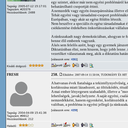
egy szintet, akkor már nem egyéni problémáról ke
behatárolható csoportját érinti.
Tagság: 2005-07-12 15:17:01
Tagszám: #20376
A nemzedék vagy egyén összepárosítása illetve e
Hozzászólások: 2488
Tehát egyéni vagy társadalmi-csoport problémákr
Európában, vagy akár az egész földön létezik.
Nem beszélve a speciális és egész társadalmakat é
csökkentése érdekében önkorlátozásokat vállalunk
A ránkszakadt nagy demokráciában, ahogyan te fog
benne élő emberek vagyunk.
A kés sem felelős azért, hogy egy gyermek játszot
Diktatúrában élni, nem hiszem, hogy jobb lenne. 
vezetőket választanak meg, akik a diktatúra határá
[válaszok erre:
]
#261
Kiváló dolgozó
258.
FRESH
Elküldve: 2007-09-14 11:50:04,
TUDOMÁNY ÉS HIT
A hatvanas évek fiatalsága a tekintélynyelvűség,
korlátozása miatt lázadozott, az öltözködés, ritu
A mai ember lényegesen szabadabb, illetve a "mo
lehetőségek, javak) helyzete. A saját egyéni, csalá
nemzedékként, hanem egyenként, korlátozódik a p
valóban, a probléma is egyéni jellegű (a ránksza
[válaszok erre:
]
#259
Tagság: 2004-04-09 15:41:36
Tagszám: #9912
Hozzászólások: 212
Haladó