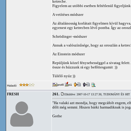
ketrecbe.
Figyelem az utóbbi esetben feltétlenül figyeljünk
A vetítéses módszer
Az általánosság korlátait figyelmen kívül hagyva,
egyenest egy ketrecben lévő pontba. Így az oroszl
Schrödinger -módszer
Annak a valószínűsége, hogy az oroszlán a ketrecb
Az Einstein módszer
Repüljünk közel fénysebességgel a sivatag felett.
össze és húzzunk rá egy befőttesgumit :))
Túlélő nyúz:))
Haladó
261.
FRESH
Elküldve: 2007-10-17 13:27:30,
TUDOMÁNY ÉS HIT
"Ha valaki azt mondja, hogy megcáfolt engem, el
dőlt még semmi. Hiszen bárki harmadiknak is joga 
Gothe