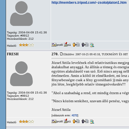
http://members.tripod.com/~zsolo/platon1.htm
Tagság: 2004-04-09 15:41:36
Tagszám: #9912
Hozzászólások: 212
Haladó
270.
FRESH
Elküldve: 2007-10-25 09:43:18,
TUDOMÁNY ÉS HIT
József Attila levelének első relativisztikus megj
átalakulhat anyaggá. Az állítás a tömeg és energi
együttes alakulásról van szó. Erő nincs anyag nélk
értelmetlen. Amin a költő itt elmélkedett, mi lesz
fénysebességre csak a fény gyorsítható:)) más an
jön létre, leegfeljebb relatív tömegnövekedés!!!
"Ahol a szabadság a rend, ott mindig érzem a végt
Tagság: 2004-04-09 15:41:36
Tagszám: #9912
Hozzászólások: 212
"Nincs közöm senkihez, szavam álló penész, vagy
József Attila
[válaszok erre:
]
#272
Haladó