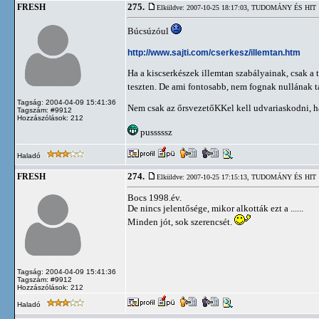
275.
FRESH
Elküldve: 2007-10-25 18:17:03,
TUDOMÁNY ÉS HIT
Búcsúzóul
http://www.sajti.com/cserkesz/illemtan.htm
Ha a kiscserkészek illemtan szabályainak, csak a
teszten. De ami fontosabb, nem fognak nullának 
Tagság: 2004-04-09 15:41:36
Nem csak az őrsvezetőKKel kell udvariaskodni, ha
Tagszám: #9912
Hozzászólások: 212
pusssssz
Haladó
274.
FRESH
Elküldve: 2007-10-25 17:15:13,
TUDOMÁNY ÉS HIT
Bocs 1998.év.
De nincs jelentősége, mikor alkották ezt a ......
Minden jót, sok szerencsét.
Tagság: 2004-04-09 15:41:36
Tagszám: #9912
Hozzászólások: 212
Haladó