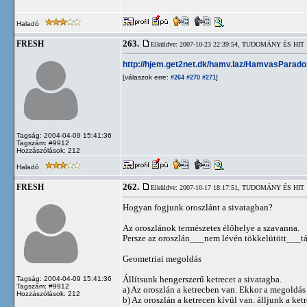
Haladó
263.
FRESH
Elküldve: 2007-10-23 22:39:54,
TUDOMÁNY ÉS HIT
http://hjem.get2net.dk/hamv.laz/HamvasParado
[válaszok erre:
]
#264
#270
#271
Tagság: 2004-04-09 15:41:36
Tagszám: #9912
Hozzászólások: 212
Haladó
262.
FRESH
Elküldve: 2007-10-17 18:17:51,
TUDOMÁNY ÉS HIT
Hogyan fogjunk oroszlánt a sivatagban?
Az oroszlánok természetes élőhelye a szavanna.
Persze az oroszlán___nem lévén tökkelütött___táv
Geometriai megoldás
Állítsunk hengerszerű ketrecet a sivatagba.
Tagság: 2004-04-09 15:41:36
Tagszám: #9912
a) Az oroszlán a ketrecben van. Ekkor a megoldás t
Hozzászólások: 212
b) Az oroszlán a ketrecen kívül van. álljunk a ket