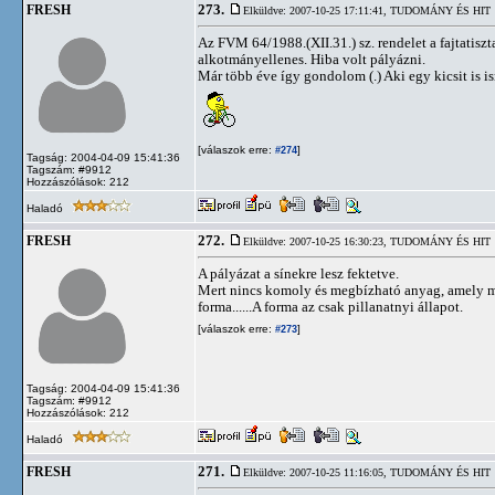
273.
FRESH
Elküldve: 2007-10-25 17:11:41,
TUDOMÁNY ÉS HIT
Az FVM 64/1988.(XII.31.) sz. rendelet a fajtatisz
alkotmányellenes. Hiba volt pályázni.
Már több éve így gondolom (.) Aki egy kicsit is is
[válaszok erre:
]
#274
Tagság: 2004-04-09 15:41:36
Tagszám: #9912
Hozzászólások: 212
Haladó
272.
FRESH
Elküldve: 2007-10-25 16:30:23,
TUDOMÁNY ÉS HIT
A pályázat a sínekre lesz fektetve.
Mert nincs komoly és megbízható anyag, amely meg
forma......A forma az csak pillanatnyi állapot.
[válaszok erre:
]
#273
Tagság: 2004-04-09 15:41:36
Tagszám: #9912
Hozzászólások: 212
Haladó
271.
FRESH
Elküldve: 2007-10-25 11:16:05,
TUDOMÁNY ÉS HIT