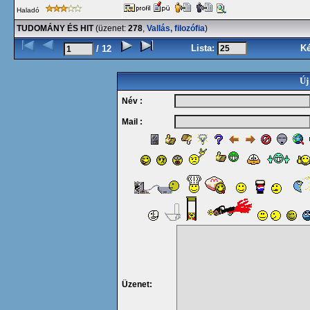
Haladó
TUDOMÁNY ÉS HIT
(üzenet:
278
,
Vallás, filozófia
)
Lista:
K
/ 12
Új
Név :
Mail :
Üzenet: