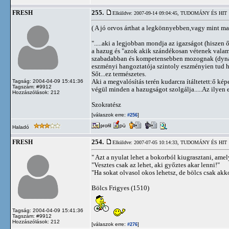
255.
FRESH
Elküldve: 2007-09-14 09:04:45,
TUDOMÁNY ÉS HIT
( A jó orvos árthat a legkönnyebben,vagy mint ma
".....aki a legjobban mondja az igazságot (hiszen 
a hazug és "azok akik szándékosan vétenek valam
szabadabban és kompetensebben mozognak (dynamis)
eszményi hangoztatója szintoly eszményien tud h
Sőt...ez természetes.
Aki a megvalósítás terén kudarcra ítáltetett:ő ké
Tagság: 2004-04-09 15:41:36
Tagszám: #9912
végül minden a hazugságot szolgálja.....Az ilyen 
Hozzászólások: 212
Szokratész
[válaszok erre:
]
#256
Haladó
254.
FRESH
Elküldve: 2007-07-05 10:14:33,
TUDOMÁNY ÉS HIT
" Azt a nyulat lehet a bokorból kiugrasztani, ame
"Vesztes csak az lehet, aki győztes akar lenni!"
"Ha sokat olvasol okos lehetsz, de bölcs csak akkor
Bölcs Frigyes (1510)
Tagság: 2004-04-09 15:41:36
Tagszám: #9912
Hozzászólások: 212
[válaszok erre:
]
#276