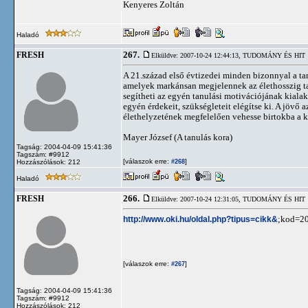
Kenyeres Zoltán
Haladó
267.
FRESH
Elküldve: 2007-10-24 12:44:13,
TUDOMÁNY ÉS HIT
A 21.század első évtizedei minden bizonnyal a t
amelyek markánsan megjelennek az élethosszig tar
segítheti az egyén tanulási motivációjának kialak
egyén érdekeit, szükségleteit elégítse ki. A jövő
élethelyzetének megfelelően vehesse birtokba a k
Mayer József (A tanulás kora)
Tagság: 2004-04-09 15:41:36
Tagszám: #9912
[válaszok erre:
]
Hozzászólások: 212
#268
Haladó
266.
FRESH
Elküldve: 2007-10-24 12:31:05,
TUDOMÁNY ÉS HIT
http://www.oki.hu/oldal.php?tipus=cikk&
;kod=20
[válaszok erre:
]
#267
Tagság: 2004-04-09 15:41:36
Tagszám: #9912
Hozzászólások: 212