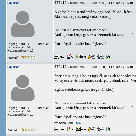
277.
Gizus2
Elküldve: 2007-11-15 08:22:05,
TUDOMÁNY ÉS HIT
A valós hit és a tudomány egytöröl fakad...kéz a 
Aki nem látja az még vaksi kissé:))
__________________________
"Jól csak a szívével lát az ember,
Ami igazán lényeges az a szemnek láthatatlan. "
"http://gallery.site.hu/u/gizus2/
Tagság: 2007-11-09 20:05:48
Tagszám: #51510
Hozzászólások: 16
Zöldfülű
276.
Gizus2
Elküldve: 2007-11-15 08:19:41,
TUDOMÁNY ÉS HIT
Szerintem meg a bölcs ugy él, azaz akkor bölcs ha
környezete, és mit mondanak gondolnak róla! Ne
Egész érdekességeket irogattál ide:))
__________________________
"Jól csak a szívével lát az ember,
Ami igazán lényeges az a szemnek láthatatlan. "
Tagság: 2007-11-09 20:05:48
Tagszám: #51510
Hozzászólások: 16
"http://gallery.site.hu/u/gizus2/
[válaszok erre:
]
#277
Zöldfülű