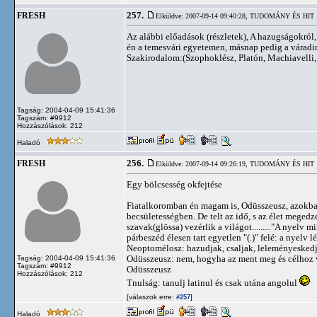
257.
FRESH
Elküldve: 2007-09-14 09:40:28,
TUDOMÁNY ÉS HIT
Az alábbi előadások (részletek), A hazugságokról
én a temesvári egyetemen, másnap pedig a váradi
Szakirodalom:(Szophoklész, Platón, Machiavelli,
Tagság: 2004-04-09 15:41:36
Tagszám: #9912
Hozzászólások: 212
Haladó
256.
FRESH
Elküldve: 2007-09-14 09:26:19,
TUDOMÁNY ÉS HIT
Egy bölcsesség okfejtése
Fiatalkoromban én magam is, Odüsszeusz, azokban
becsületességben. De telt az idő, s az élet megedze
szavak(glössa) vezérlik a világot........."A nyelv
párbeszéd élesen tart egyetlen "(.)" felé: a nyelv 
Neoptomélosz: hazudjak, csaljak, leleményeskedje
Odüsszeusz: nem, hogyha az ment meg és célhoz ve
Tagság: 2004-04-09 15:41:36
Tagszám: #9912
Odüsszeusz
Hozzászólások: 212
Tnulság: tanulj latinul és csak utána angolul
[válaszok erre:
]
#257
Haladó