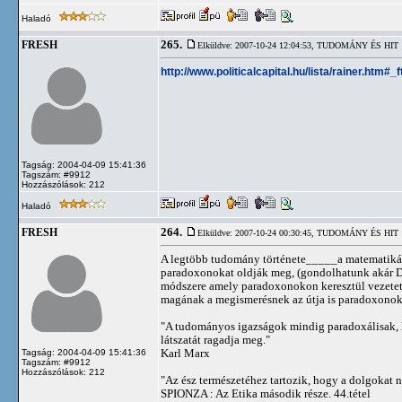
Haladó
265.
FRESH
Elküldve: 2007-10-24 12:04:53,
TUDOMÁNY ÉS HIT
http://www.politicalcapital.hu/lista/rainer.htm#_
Tagság: 2004-04-09 15:41:36
Tagszám: #9912
Hozzászólások: 212
Haladó
264.
FRESH
Elküldve: 2007-10-24 00:30:45,
TUDOMÁNY ÉS HIT
A legtöbb tudomány története_____a matematikáé
paradoxonokat oldják meg, (gondolhatunk akár Dar
módszere amely paradoxonokon keresztül vezetett
magának a megismerésnek az útja is paradoxonok
"A tudományos igazságok mindig paradoxálisak, 
látszatát ragadja meg."
Karl Marx
Tagság: 2004-04-09 15:41:36
Tagszám: #9912
Hozzászólások: 212
"Az ész természetéhez tartozik, hogy a dolgokat 
SPIONZA : Az Etika második része. 44.tétel