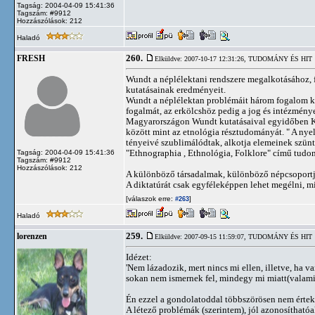
Tagság: 2004-04-09 15:41:36
Tagszám: #9912
Hozzászólások: 212
Haladó
260.
FRESH
Elküldve: 2007-10-17 12:31:26,
TUDOMÁNY ÉS HIT
Wundt a néplélektani rendszere megalkotásához, fe
kutatásainak eredményeit.
Wundt a néplélektan problémáit három fogalom köré
fogalmát, az erkölcshöz pedig a jog és intézménye
Magyarországon Wundt kutatásaival egyidőben Kat
között mint az etnológia résztudományát. " A nye
tényeivé szublimálódtak, alkotja elemeinek szünt
"Ethnographia , Ethnológia, Folklore" című tudo
Tagság: 2004-04-09 15:41:36
Tagszám: #9912
Hozzászólások: 212
A különböző társadalmak, különböző népcsoportj
A diktatúrát csak egyféleképpen lehet megélni, m
[válaszok erre:
]
#263
Haladó
259.
lorenzen
Elküldve: 2007-09-15 11:59:07,
TUDOMÁNY ÉS HIT
Idézet:
'Nem lázadozik, mert nincs mi ellen, illetve, h
sokan nem ismernek fel, mindegy mi miatt(valami 
Én ezzel a gondolatoddal többszörösen nem értek
A létező problémák (szerintem), jól azonosíthatóa