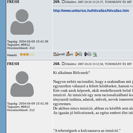
269.
FRESH
Elküldve: 2007-10-24 13:22:37,
TUDOMÁNY ÉS HIT
http://www.unitarius.hu/hitvallas/hitvallas.htm
Tagság: 2004-04-09 15:41:36
Tagszám: #9912
Hozzászólások: 212
Haladó
268.
FRESH
Elküldve: 2007-10-24 13:12:50,
TUDOMÁNY ÉS HIT
Ki alkalmas Bölcsnek?
Nagyon nehéz racionálni, hogy a szakmában mit je
egyszerűen válaszol a feltett kérdésekre, hanem va
Erre csak azok képesek, akik rendelkeznek belső 
intuíció. Az intuíciót egy nem racionalizálható 
tényszerű tudásra, adatok, művek, nevek ismereté
egyetemen.
Tagság: 2004-04-09 15:41:36
Tagszám: #9912
De akiben nincs intuíció, abban ez később sem ala
Hozzászólások: 212
Az igazán jó bölcsésznek, az egész emberi élet irá
"A tehetségnek a kulcsaszava az intuíció."