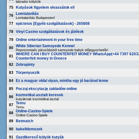
labrador kölykök
75
Kutyások figyelem olvassátok el!
Lomtalanítás
76
Lomtalanítás Budapesten!
77
epictetos [Egyéb szolgáltatások] - 265808
78
Vinyl Casino szolgáltatások és játékok
79
Online entertainment in your free time
White Siberian Samoyede Kennel
80
Reprezentatív párosításból samoyede babyk előjegyezhetők!
WHERE CAN I BUY COUNTERFEIT MONEY WhatsApp(+44 7397 6203
81
Counterfeit money in Greece
82
Zebrapinty
83
Törpenyuszik
84
Ez a magyar oldal olyan, mintha egy jó barátod lenne
85
Poczuj ekscytację zakładów online
kozmetikai asztalt keresek
86
kutyáknak kozmetikai asztal
Temu
87
Temu
Online-Casino-Spiele
88
Online-Casino-Spiele
89
Betmatch
90
bakelitlemezek
91
Gazdikereső kölyök kutyák