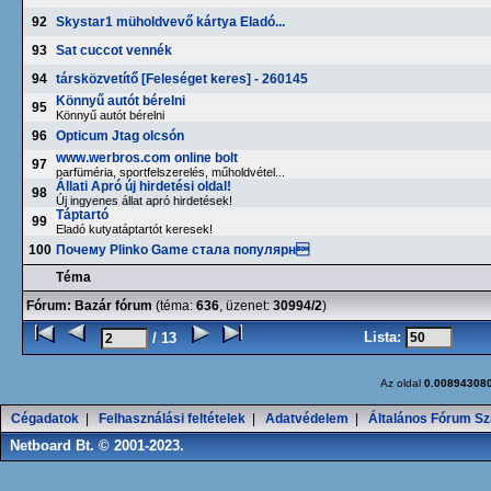
92
Skystar1 müholdvevő kártya Eladó...
93
Sat cuccot vennék
94
társközvetítő [Feleséget keres] - 260145
Könnyű autót bérelni
95
Könnyű autót bérelni
96
Opticum Jtag olcsón
www.werbros.com online bolt
97
parfüméria, sportfelszerelés, műholdvétel...
Állati Apró új hirdetési oldal!
98
Új ingyenes állat apró hirdetések!
Táptartó
99
Eladó kutyatáptartót keresek!
100
Почему Plinko Game стала популярн
Téma
Fórum:
Bazár fórum
(téma:
636
, üzenet:
30994/2
)
Lista:
/ 13
Az oldal
0.00894308
Cégadatok
|
Felhasználási feltételek
|
Adatvédelem
|
Általános Fórum Sz
Netboard Bt. © 2001-2023.