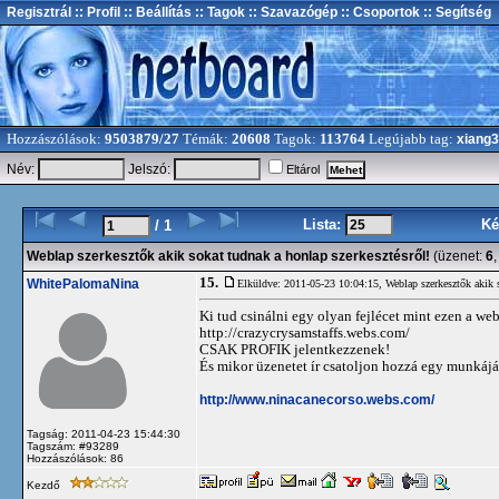
Regisztrál
:: Profil
:: Beállítás
:: Tagok
:: Szavazógép
:: Csoportok
:: Segítség
Hozzászólások:
9503879/27
Témák:
20608
Tagok:
113764
Legújabb tag:
xiang
Név:
Jelszó:
Eltárol
Lista:
Ké
/ 1
Weblap szerkesztők akik sokat tudnak a honlap szerkesztésről!
(üzenet:
6
15.
WhitePalomaNina
Elküldve: 2011-05-23 10:04:15,
Weblap szerkesztők akik s
Ki tud csinálni egy olyan fejlécet mint ezen a we
http://crazycrysamstaffs.webs.com/
CSAK PROFIK jelentkezzenek!
És mikor üzenetet ír csatoljon hozzá egy munkájá
http://www.ninacanecorso.webs.com/
Tagság: 2011-04-23 15:44:30
Tagszám: #93289
Hozzászólások: 86
Kezdő