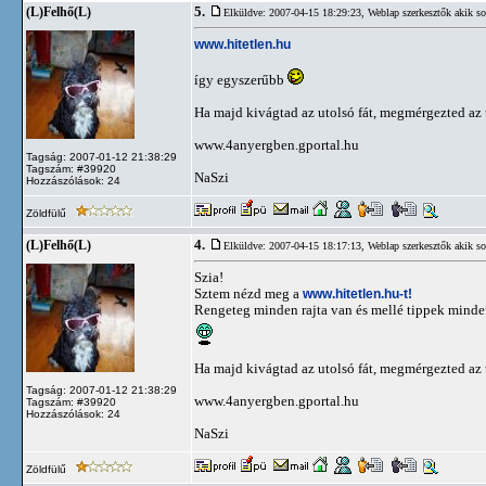
5.
(L)Felhő(L)
Elküldve: 2007-04-15 18:29:23,
Weblap szerkesztők akik so
www.hitetlen.hu
így egyszerűbb
Ha majd kivágtad az utolsó fát, megmérgezted az u
www.4anyergben.gportal.hu
Tagság: 2007-01-12 21:38:29
Tagszám: #39920
NaSzi
Hozzászólások: 24
Zöldfülű
4.
(L)Felhő(L)
Elküldve: 2007-04-15 18:17:13,
Weblap szerkesztők akik so
Szia!
Sztem nézd meg a
www.hitetlen.hu-t!
Rengeteg minden rajta van és mellé tippek mindefé
Ha majd kivágtad az utolsó fát, megmérgezted az u
Tagság: 2007-01-12 21:38:29
www.4anyergben.gportal.hu
Tagszám: #39920
Hozzászólások: 24
NaSzi
Zöldfülű