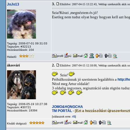
3.
JoJo13
Elküldve: 2007-04-15 13:22:43,
Weblap szerkesztők akik so
Szia!Köszi ,megnéztem és jó!
Esetleg nem tudsz olyat hogy hogyan kell azt ho
Tagság: 2006-07-01 09:31:03
Tagszám: #32213
Hozzászólások: 104
Haladó
2.
ákosvári
Elküldve: 2007-04-15 12:18:00,
Weblap szerkesztők akik so
Szia!
Próbálkozásnak jó szerintem legalábbis a
http://
Nézd meg Artur oldalát!
3 oldalig ingyenes, regisztráció után rögtön tuds
Tagság: 2006-05-19 10:27:38
JOMO&HONGCHA
Tagszám: #30721
TM PORTÁL
-
[Ezt a hozzászólást újraszerkesz
Hozzászólások: 19394
[válaszok erre:
]
#3
Kiváló dolgozó