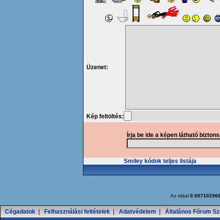
Üzenet:
Kép feltöltés:
Írja be ide a képen látható bizton
Smiley kódok teljes listája
Az oldal
0.00710296
Cégadatok
|
Felhasználási feltételek
|
Adatvédelem
|
Általános Fórum Sz