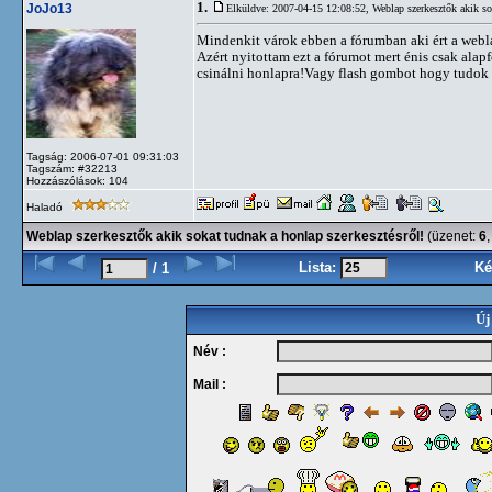
1.
JoJo13
Elküldve: 2007-04-15 12:08:52,
Weblap szerkesztők akik so
Mindenkit várok ebben a fórumban aki ért a webl
Azért nyitottam ezt a fórumot mert énis csak ala
csinálni honlapra!Vagy flash gombot hogy tudok 
Tagság: 2006-07-01 09:31:03
Tagszám: #32213
Hozzászólások: 104
Haladó
Weblap szerkesztők akik sokat tudnak a honlap szerkesztésről!
(üzenet:
6
Lista:
Ké
/ 1
Új
Név :
Mail :