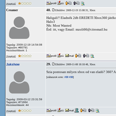
Zöldfülű
40.
Creamer
Elküldve: 2009-12-19 15:08:31,
Xbox
Haligali!! Eladnék 2db EREDETI Xbox360 játékot
Halo3
Nfs: Most Wanted
Érd: itt, vagy Email:
mzoli66@citromail.hu
Tagság: 2009-12-19 14:54:08
Tagszám: #80791
Hozzászólások: 1
Zöldfülű
29.
Jakshow
Elküldve: 2009-11-08 18:18:48,
Xbox
Szia pontosan milyen xbox od van eladó? 360? Ar
[válaszok erre:
]
#30
#30
Tagság: 2009-03-12 23:31:59
Tagszám: #71664
Hozzászólások: 44
Zöldfülű