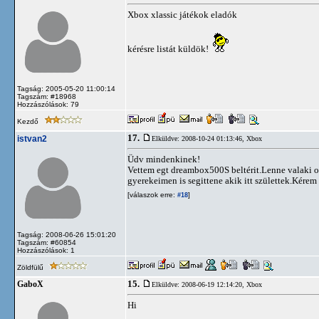
Xbox xlassic játékok eladók
kérésre listát küldök!
Tagság: 2005-05-20 11:00:14
Tagszám: #18968
Hozzászólások: 79
Kezdő
17.
istvan2
Elküldve: 2008-10-24 01:13:46,
Xbox
Üdv mindenkinek!
Vettem egt dreambox500S beltérit.Lenne valaki o
gyerekeimen is segittene akik itt születtek.Kére
[válaszok erre:
]
#18
Tagság: 2008-06-26 15:01:20
Tagszám: #60854
Hozzászólások: 1
Zöldfülű
15.
GaboX
Elküldve: 2008-06-19 12:14:20,
Xbox
Hi