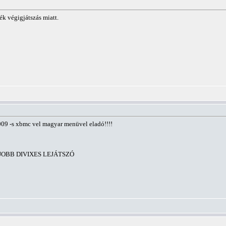
ték végigjátszás miatt.
009 -s xbmc vel magyar menüvel eladó!!!!
 LEGJOBB DIVIXES LEJÁTSZÓ