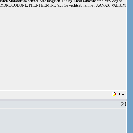
an Ihren Standort so schnell wie möglich. Einige Medikamente sind zur Abgabe
adoil, HYDROCODONE, PHENTERMINE (zur Gewichtsabnahme), XANAX, VALIUM
[2.]