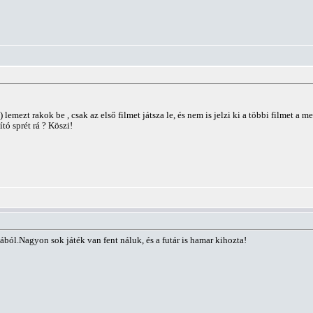
emezt rakok be , csak az első filmet játsza le, és nem is jelzi ki a többi filmet a 
ító sprét rá ? Köszi!
l.Nagyon sok játék van fent náluk, és a futár is hamar kihozta!