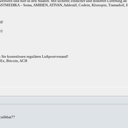
eltweit und hier in den Staaten. Mit sicherer, einfacher und diskreter Lieferung 
r). ANGSTMEDIKA – Soma, AMBIEN, ATIVAN, Adderall, Codein, Klonopin, Tram
H!
e)
n Sie kostenlosen regulären Luftpostversand!
eEx, Bitcoin, ACH
csóbbat??