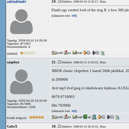
24.
adriadriadri
Elküldve: 2009-03-19 15:50:17,
Xbox
Eladó egy eredeti lord of the ring II. x box 360 já
[válaszok erre:
]
#25
Tagság: 2009-03-10 14:28:36
Tagszám: #71567
Hozzászólások: 8
Zöldfülű
21.
szapityu
Elküldve: 2009-02-15 11:03:53,
Xbox
XBOX classic chipelten 1 karral 20db játékkal ,2
iá:26000ft
Avit mp3 dvd jpeg et tökéletesen lejátsza./A
0670 6710003
Tagság: 2005-04-18 10:32:06
Tagszám: #17886
Dm 7020Hd
Hozzászólások: 1348
[válaszok erre:
]
#22
Kiváló dolgozó
18.
GaboX
Elküldve: 2009-01-14 20:25:53,
Xbox