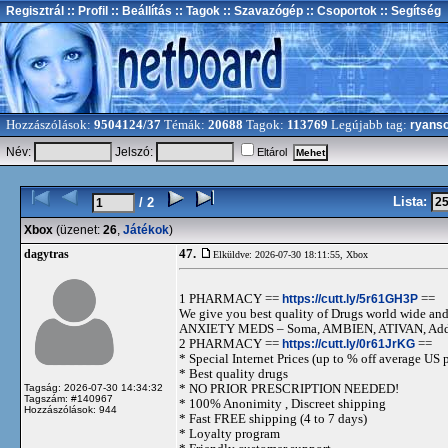
Regisztrál
:: Profil
:: Beállítás
:: Tagok
:: Szavazógép
:: Csoportok
:: Segítség
Hozzászólások:
9504124/37
Témák:
20688
Tagok:
113769
Legújabb tag:
ryans
Név:
Jelszó:
Eltárol
Lista:
/ 2
Xbox
(üzenet:
26
,
Játékok
)
47.
dagytras
Elküldve: 2026-07-30 18:11:55,
Xbox
1 PHARMACY ==
https://cutt.ly/5r61GH3P
==
We give you best quality of Drugs world wide and h
ANXIETY MEDS – Soma, AMBIEN, ATIVAN, Adde
2 PHARMACY ==
https://cutt.ly/0r61JrKG
==
* Special Internet Prices (up to % off average US p
* Best quality drugs
* NO PRIOR PRESCRIPTION NEEDED!
Tagság: 2026-07-30 14:34:32
Tagszám: #140967
* 100% Anonimity , Discreet shipping
Hozzászólások: 944
* Fast FREE shipping (4 to 7 days)
* Loyalty program