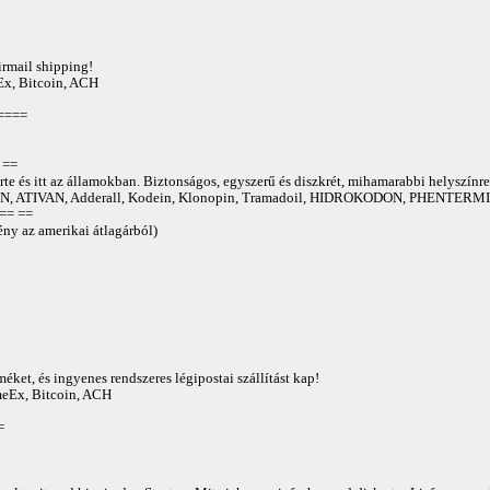
irmail shipping!
Ex, Bitcoin, ACH
====
==
te és itt az államokban. Biztonságos, egyszerű és diszkrét, mihamarabbi helyszínre
 ATIVAN, Adderall, Kodein, Klonopin, Tramadoil, HIDROKODON, PHENTERMIN
== ==
ny az amerikai átlagárból)
éket, és ingyenes rendszeres légipostai szállítást kap!
AmeEx, Bitcoin, ACH
=