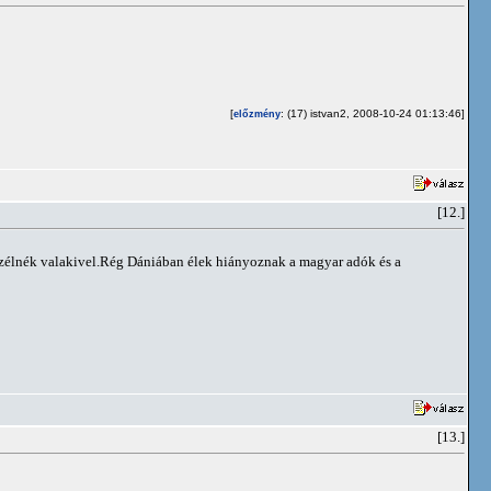
[
: (17) istvan2, 2008-10-24 01:13:46]
előzmény
[12.]
szélnék valakivel.Rég Dániában élek hiányoznak a magyar adók és a
[13.]