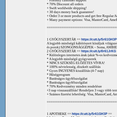
* Friendly customer support
* 70% Discount all orders
+ Swift worldwide shipping!
+ 30 days money back guarantee!
+ Order 3 or more products and get free Regular A
+ Many payment options: Visa, MasterCard, Ame
======================================
1 GYÓGYSZERTÁR ==
https://cutt.ly/5r61GH3P
A legjobb minőségű kábítószert kínáljuk világszer
és porok) SZONGONSÁGGÉPEK – Soma, AMBIEN,
2 GYÓGYSZERTÁR ==
https://cutt.ly/0r61JrKG
* Különleges internetes árak (akár %-os kedvezmé
* A legjobb minőségű gyógyszerek
* NINCS SZÜKSÉG ELŐZETES VÍVRA!
* 100% névtelenség, diszkrét szállítás
* Gyors INGYENES kiszállítás (4-7 nap)
* Hűségprogram
* Barátságos ügyfélszolgálat
* Barátságos ügyfélszolgálat
* 70% Kedvezmény minden rendelésre
+3 nap visszaszállítás! Rendeljen 3 vagy több term
+ Számos fizetési lehetőség: Visa, MasterCard, 
======================================
1 APOTHEKE ==
https://cutt.ly/5r61GH3P
==