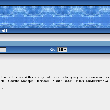
onu68
Kép:
ere in the states. With safe, easy and discreet delivery to your location as soon as
rall, Codeine, Klonopin, Tramadoil, HYDROCODONE, PHENTERMINE(For Weigh
rice)