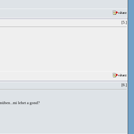
[5.]
[6.]
menüben...mi lehet a gond?