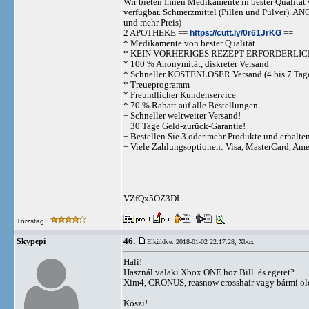
Wir bieten Ihnen Medikamente in bester Qualität w
verfügbar. Schmerzmittel (Pillen und Pulve
und mehr Preis)
2 APOTHEKE ==
https://cutt.ly/0r61JrKG
==
* Medikamente von bester Qualität
* KEIN VORHERIGES REZEPT ERFORDERLIC
* 100 % Anonymität, diskreter Versand
* Schneller KOSTENLOSER Versand (4 bis 7 Tag
* Treueprogramm
* Freundlicher Kundenservice
* 70 % Rabatt auf alle Bestellungen
+ Schneller weltweiter Versand!
+ 30 Tage Geld-zurück-Garantie!
+ Bestellen Sie 3 oder mehr Produkte und erhalte
+ Viele Zahlungsoptionen: Visa, MasterCard, Am
VZfQx5OZ3DL
Törzstag
46.
Skypepi
Elküldve: 2018-01-02 22:17:28,
Xbox
Hali!
Használ valaki Xbox ONE hoz Bill. és egeret?
Xim4, CRONUS, reasnow crosshair vagy bármi ol
Köszi!