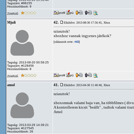
Tagszám: #98155
Hozzászólások: 9
Zöldfülű
42.
Mjuli
Elküldve: 2013-08-30 17:56:45,
Xbox
sziasztok!
xboxhoz vannak ingyenes játékok?
[válaszok erre:
]
#43
Tagság: 2013-08-20 00:58:25
Tagszám: #128456
Hozzászólások: 8
Zöldfülű
41.
amol
Elküldve: 2013-04-30 11:40:40,
Xbox
sziasztok!
xboxomnak valami baja van, ha többfilmes ( divx) l
A kontrollerem kicsit "beállt" , tudtok valami tiszt
Amol
Tagság: 2013-03-29 14:39:21
Tagszám: #127545
Hozzászólások: 26