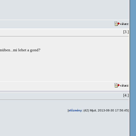
[3.]
menüben...mi lehet a gond?
[4.]
[
: (42) Mjuli, 2013-08-30 17:56:45]
előzmény