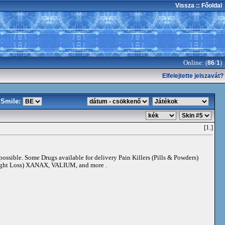
Vissza
:: Főoldal
Online: (
/
)
86
1
Elfelejtette jelszavát?
Smile:
[1.]
 possible. Some Drugs available for delivery Pain Killers (Pills & Powders)
t Loss) XANAX, VALIUM, and more .