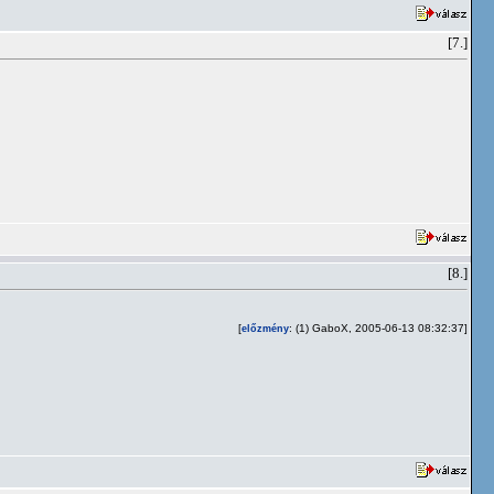
[7.]
[8.]
[
: (1) GaboX, 2005-06-13 08:32:37]
előzmény