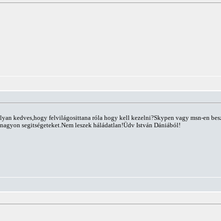
lyan kedves,hogy felvilágosittana róla hogy kell kezelni?Skypen vagy msn-en be
m nagyon segitségeteket.Nem leszek háládatlan!Üdv István Dániából!