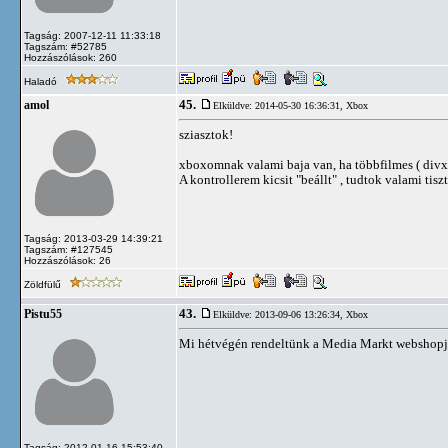
Tagság: 2007-12-11 11:33:18
Tagszám: #52785
Hozzászólások: 260
Haladó
45.
amol
Elküldve: 2014-05-30 16:36:31,
Xbox
sziasztok!
xboxomnak valami baja van, ha többfilmes ( divx) l
A kontrollerem kicsit "beállt" , tudtok valami tiszt
Tagság: 2013-03-29 14:39:21
Tagszám: #127545
Hozzászólások: 26
Zöldfülű
43.
Pistu55
Elküldve: 2013-09-06 13:26:34,
Xbox
Mi hétvégén rendeltünk a Media Markt webshopjábó
Tagság: 2012-01-16 15:53:40