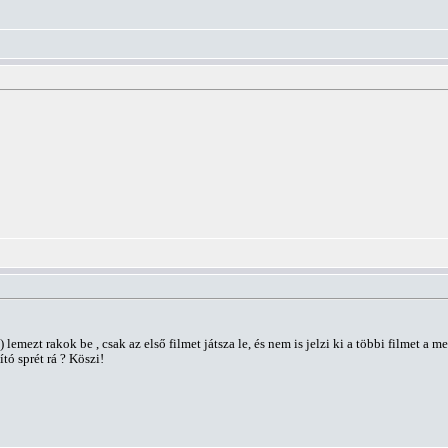
emezt rakok be , csak az első filmet játsza le, és nem is jelzi ki a többi filmet a 
ító sprét rá ? Köszi!