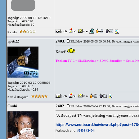
Tagság: 2009-08-19 13:16:18
Tagszám: #77020
Hozzászólások: 69
Kezdő
2403.
vpeti22
Elküldve: 2026-05-05 09:00:54,
Tervezett magyar csat
Köszi!
Telekom
TV L + SkyShowtime + SDMC SmartBox + Optika Net 5
Tagság: 2010-03-12 09:58:08
Tagszám: #83167
Hozzászólások: 4024
Kiváló dolgozó
2402.
Csuhi
Elküldve: 2026-05-04 22:19:00,
Tervezett magyar csat
"A Budapest TV -hez jelenleg van ingyenes hozzá
https://www.netboard.hu/viewref.php?post=17
[válaszok erre:
]
#2403
#2404