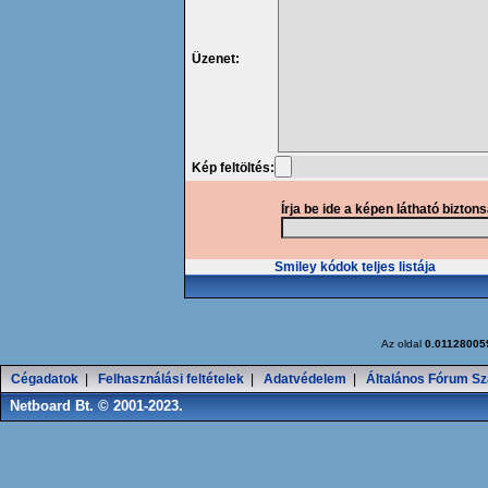
Üzenet:
Kép feltöltés:
Írja be ide a képen látható bizton
Smiley kódok teljes listája
Az oldal
0.01128005
Cégadatok
|
Felhasználási feltételek
|
Adatvédelem
|
Általános Fórum Sz
Netboard Bt. © 2001-2023.