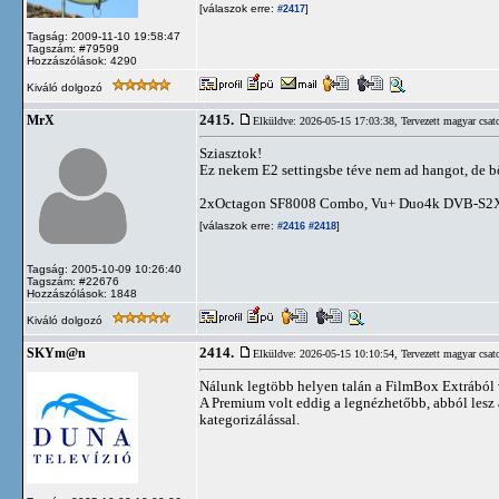
[válaszok erre:
]
#2417
Tagság: 2009-11-10 19:58:47
Tagszám: #79599
Hozzászólások: 4290
Kiváló dolgozó
2415.
MrX
Elküldve: 2026-05-15 17:03:38,
Tervezett magyar csat
Sziasztok!
Ez nekem E2 settingsbe téve nem ad hangot, de b
2xOctagon SF8008 Combo, Vu+ Duo4k DVB-S2
[válaszok erre:
]
#2416
#2418
Tagság: 2005-10-09 10:26:40
Tagszám: #22676
Hozzászólások: 1848
Kiváló dolgozó
2414.
SKYm@n
Elküldve: 2026-05-15 10:10:54,
Tervezett magyar csat
Nálunk legtöbb helyen talán a FilmBox Extrából 
A Premium volt eddig a legnézhetőbb, abból lesz a 
kategorizálással.