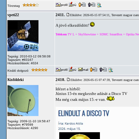
Törzstag
2411.
vpeti22
Elküldve: 2026-05-15 07:54:11,
Tervezett magyar csat
A jövő elkezdődött!
Telekom
TV L + SkyShowtime + SDMC SmartBox + Optika Net 5
Tagság: 2010-03-12 09:58:08
Tagszám: #83167
Hozzászólások: 4024
Kiváló dolgozó
2410.
Kisföldeki
Elküldve: 2026-05-15 07:47:39,
Tervezett magyar csat
Idézet a hírből:
Június 15-én megkezdte adását a Disco TV
Ma még csak május 15.-e van.
Tagság: 2009-11-10 19:58:47
Tagszám: #79599
Hozzászólások: 4290