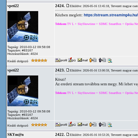
2424.
vpeti22
Elküldve: 2026-05-16 13:45:18,
Tervezett magyar csat
Közben meglett:
https://stream.streaming4u.h
Telekom
TV L + SkyShowtime + SDMC SmartBox + Optika Net 5
Tagság: 2010-03-12 09:58:08
Tagszám: #83167
Hozzászólások: 4024
Kiváló dolgozó
2423.
vpeti22
Elküldve: 2026-05-16 13:00:59,
Tervezett magyar csat
Köszi!
Az eredeti stream továbbra sem megy. Mi lehet va
Telekom
TV L + SkyShowtime + SDMC SmartBox + Optika Net 5
Tagság: 2010-03-12 09:58:08
Tagszám: #83167
Hozzászólások: 4024
Kiváló dolgozó
2422.
SKYm@n
Elküldve: 2026-05-16 10:53:20,
Tervezett magyar csat