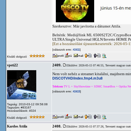
Szerkesztve: Már javította a dátumot Attila.
Beltérik: Medi@link ML 6500S2T2C/CryptoBox
ULTRA Single Universal HGLN/Inverto HOME Pro 
[Ezt a hozzászólást újraszerkesztették: 2026-05-
[válaszok erre:
]
#2411
Kiváló dolgozó
2409.
vpeti22
Elküldve: 2026-05-15 07:46:55,
Tervezett magyar csat
Nem volt nehéz a streamet kitalálni, majdnem m
DISCOTVHD/index.fmp4.m3u8
Telekom
TV L + SkyShowtime + SDMC SmartBox + Optika Net 5
[válaszok erre:
]
#2415
Tagság: 2010-03-12 09:58:08
Tagszám: #83167
Hozzászólások: 4024
Kiváló dolgozó
2408.
Kardos Attila
Elküldve: 2026-05-15 07:37:26,
Tervezett magyar csat