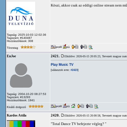
Köszi, akkor csak az eddigi online stream nem mű
Tagság: 2025-10-03 12:02:36
Tagszám: #140487
Hozzászólások: 308
Törzstag
2421.
EnJoe
Elküldve: 2026-05-15 20:05:23,
Tervezett magyar csat
Play Music TV
[válaszok erre:
]
#2423
Tagság: 2004-10-20 08:27:53
Tagszám: #13293
Hozzászólások: 1941
Kiváló dolgozó
2420.
Kardos Attila
Elküldve: 2026-05-15 20:00:58,
Tervezett magyar csat
"Total Dance TV befejezte végleg? "