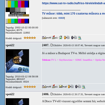
https://www.sat-tv-radio.hu/friss-hirek/elindult
-----------------------------------------
TV műsor: több, mint 170 csatorna műsora a m
[válaszok erre:
]
#2410
Tagság: 2002-10-22 00:00:00
Tagszám: #375
Hozzászólások: 11892
Kiváló dolgozó
2407.
vpeti22
Elküldve: 2026-05-13 18:07:40,
Tervezett magyar csat
Jó a műsor a Budapest TV-n. Méltó utódja a régi
Telekom
TV L + SkyShowtime + SDMC SmartBox + Optika Net 5
Tagság: 2010-03-12 09:58:08
Tagszám: #83167
Hozzászólások: 4024
Kiváló dolgozó
2406.
vpeti22
Elküldve: 2026-05-12 20:17:35,
Tervezett magyar csat
A Disco TV-ről viszont egyelőre semmi hír, webo