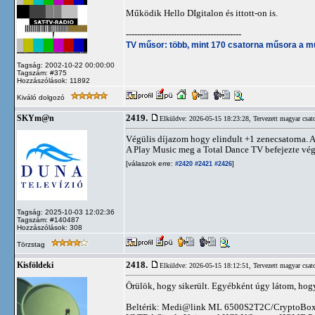
Működik Hello DIgitalon és ittott-on is.
-----------------------------------------
TV műsor: több, mint 170 csatorna műsora a m
Tagság: 2002-10-22 00:00:00
Tagszám: #375
Hozzászólások: 11892
Kiváló dolgozó
2419.
SKYm@n
Elküldve: 2026-05-15 18:23:28,
Tervezett magyar csat
Végülis díjazom hogy elindult +1 zenecsatorna. Az
A Play Music meg a Total Dance TV befejezte vé
[válaszok erre:
]
#2420
#2421
#2426
Tagság: 2025-10-03 12:02:36
Tagszám: #140487
Hozzászólások: 308
Törzstag
2418.
Kisföldeki
Elküldve: 2026-05-15 18:12:51,
Tervezett magyar csat
Örülök, hogy sikerült. Egyébként úgy látom, hogy a
Beltérik: Medi@link ML 6500S2T2C/CryptoBox