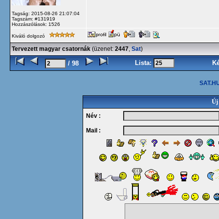
Tagság: 2015-08-26 21:07:04
Tagszám: #131919
Hozzászólások: 1526
Kiváló dolgozó
Tervezett magyar csatornák
(üzenet:
2447
,
Sat
)
Lista:
K
/ 98
SAT.HU
Új
Név :
Mail :