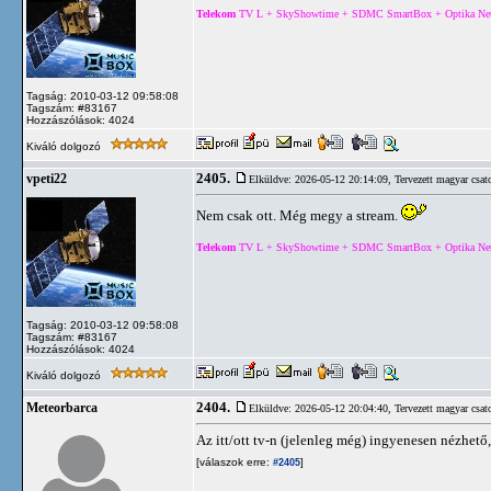
Telekom
TV L + SkyShowtime + SDMC SmartBox + Optika Net 5
Tagság: 2010-03-12 09:58:08
Tagszám: #83167
Hozzászólások: 4024
Kiváló dolgozó
2405.
vpeti22
Elküldve: 2026-05-12 20:14:09,
Tervezett magyar csat
Nem csak ott. Még megy a stream.
Telekom
TV L + SkyShowtime + SDMC SmartBox + Optika Net 5
Tagság: 2010-03-12 09:58:08
Tagszám: #83167
Hozzászólások: 4024
Kiváló dolgozó
2404.
Meteorbarca
Elküldve: 2026-05-12 20:04:40,
Tervezett magyar csat
Az itt/ott tv-n (jelenleg még) ingyenesen nézhet
[válaszok erre:
]
#2405