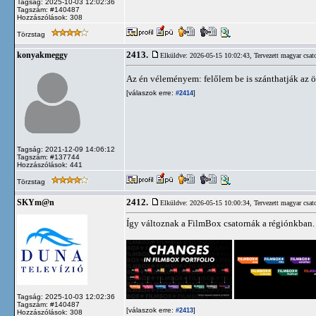
Tagság: 2025-10-03 12:02:36
Tagszám: #140487
Hozzászólások: 308
Törzstag
2413.
konyakmeggy
Elküldve: 2026-05-15 10:02:43,
Tervezett magyar csat
Az én véleményem: felőlem be is szánthatják az ö
[válaszok erre:
]
#2414
Tagság: 2021-12-09 14:06:12
Tagszám: #137744
Hozzászólások: 441
Törzstag
2412.
SKYm@n
Elküldve: 2026-05-15 10:00:34,
Tervezett magyar csat
Így változnak a FilmBox csatornák a régiónkban
Tagság: 2025-10-03 12:02:36
Tagszám: #140487
[válaszok erre:
]
#2413
Hozzászólások: 308