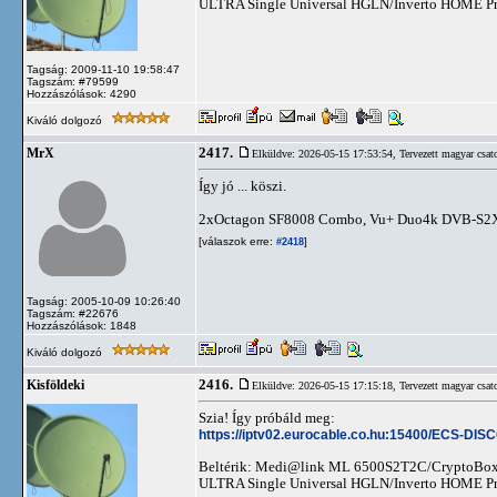
ULTRA Single Universal HGLN/Inverto HOME Pro 
Tagság: 2009-11-10 19:58:47
Tagszám: #79599
Hozzászólások: 4290
Kiváló dolgozó
2417.
MrX
Elküldve: 2026-05-15 17:53:54,
Tervezett magyar csat
Így jó ... köszi.
2xOctagon SF8008 Combo, Vu+ Duo4k DVB-S2
[válaszok erre:
]
#2418
Tagság: 2005-10-09 10:26:40
Tagszám: #22676
Hozzászólások: 1848
Kiváló dolgozó
2416.
Kisföldeki
Elküldve: 2026-05-15 17:15:18,
Tervezett magyar csat
Szia! Így próbáld meg:
https://iptv02.eurocable.co.hu:15400/ECS-DI
Beltérik: Medi@link ML 6500S2T2C/CryptoBox
ULTRA Single Universal HGLN/Inverto HOME Pro 