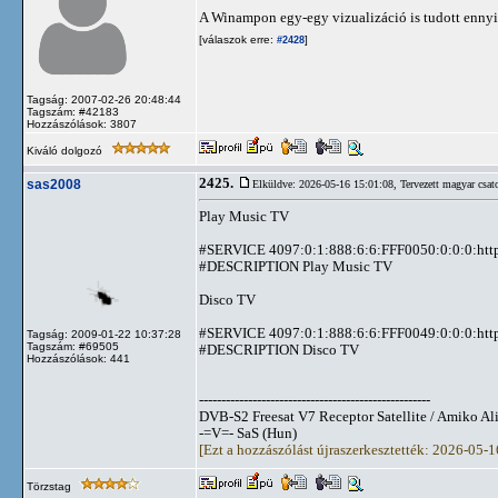
A Winampon egy-egy vizualizáció is tudott ennyit,
[válaszok erre:
]
#2428
Tagság: 2007-02-26 20:48:44
Tagszám: #42183
Hozzászólások: 3807
Kiváló dolgozó
2425.
sas2008
Elküldve: 2026-05-16 15:01:08,
Tervezett magyar csat
Play Music TV
#SERVICE 4097:0:1:888:6:6:FFF0050:0:0:0:htt
#DESCRIPTION Play Music TV
Disco TV
#SERVICE 4097:0:1:888:6:6:FFF0049:0:0:0:ht
Tagság: 2009-01-22 10:37:28
Tagszám: #69505
#DESCRIPTION Disco TV
Hozzászólások: 441
----------------------------------------------------
DVB-S2 Freesat V7 Receptor Satellite / Amiko A
-=V=- SaS (Hun)
[Ezt a hozzászólást újraszerkesztették: 2026-05-
Törzstag