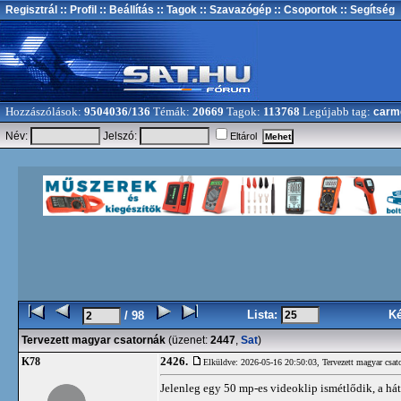
Regisztrál
:: Profil
:: Beállítás
:: Tagok
:: Szavazógép
:: Csoportok
:: Segítség
Hozzászólások:
9504036/136
Témák:
20669
Tagok:
113768
Legújabb tag:
carm
Név:
Jelszó:
Eltárol
Lista:
K
/ 98
Tervezett magyar csatornák
(üzenet:
2447
,
Sat
)
2426.
K78
Elküldve: 2026-05-16 20:50:03,
Tervezett magyar csat
Jelenleg egy 50 mp-es videoklip ismétlődik, a há