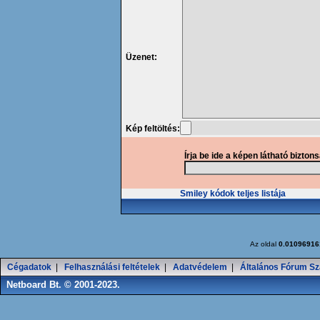
Üzenet:
Kép feltöltés:
Írja be ide a képen látható bizton
Smiley kódok teljes listája
Az oldal
0.01096916
Cégadatok
|
Felhasználási feltételek
|
Adatvédelem
|
Általános Fórum Sz
Netboard Bt. © 2001-2023.