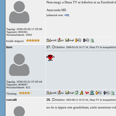
Nem megy a Duna TV se kábelen se az Eurobird-ö
Anaconda HD
[válaszok erre:
]
#29
Tagság: 2006-05-08 17:55:08
Tagszám: #30391
Hozzászólások: 1953
Kiváló dolgozó
27.
lazer
Elküldve: 2008-03-29 14:17:34,
Duna TV és kompatibilit
Tagság: 2006-03-21 07:05:44
Tagszám: #28687
Hozzászólások: 421
Törzstag
26.
csacsaló
Elküldve: 2003-08-13 16:25:26,
Duna TV és kompatibilit
no én is éppen erre gondoltam, ezért szerettem vol