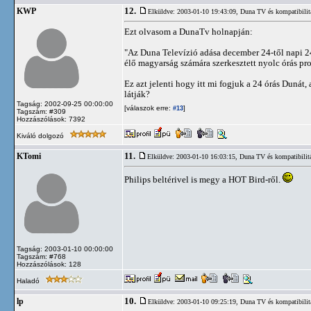
12.
KWP
Elküldve: 2003-01-10 19:43:09,
Duna TV és kompatibilit
Ezt olvasom a DunaTv holnapján:
"Az Duna Televízió adása december 24-től napi 24
élő magyarság számára szerkesztett nyolc órás pro
Ez azt jelenti hogy itt mi fogjuk a 24 órás Dunát,
látják?
Tagság: 2002-09-25 00:00:00
[válaszok erre:
]
#13
Tagszám: #309
Hozzászólások: 7392
Kiváló dolgozó
11.
KTomi
Elküldve: 2003-01-10 16:03:15,
Duna TV és kompatibilit
Philips beltérivel is megy a HOT Bird-ről.
Tagság: 2003-01-10 00:00:00
Tagszám: #768
Hozzászólások: 128
Haladó
10.
lp
Elküldve: 2003-01-10 09:25:19,
Duna TV és kompatibilit