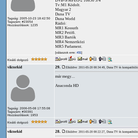
DVB-S/MPEG-2 10850 3/4
Tv:M1 Kódolt.
Magyar 2
Duna TV
Duna World
Tagság: 2005-10-23 18:42:50
Tagszám: #23054
Rádió:
Hozzászólások: 1235
MR1 Kossuth
MR2 Petófi.
MR3 Bartók
MR4 Nemzetközi
MR5 Parlament.
[válaszok erre:
]
#31
Kiváló dolgozó
29.
viktorkid
Elküldve: 2011-05-20 00:34:49,
Duna TV és kompatibilit
már megy....
Anaconda HD
Tagság: 2006-05-08 17:55:08
Tagszám: #30391
Hozzászólások: 1953
Kiváló dolgozó
28.
viktorkid
Elküldve: 2011-05-20 00:22:27,
Duna TV és kompatibilit