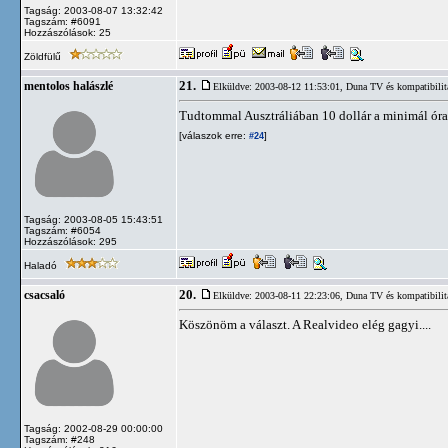
Tagság: 2003-08-07 13:32:42
Tagszám: #6091
Hozzászólások: 25
Zöldfülű
21.
mentolos halászlé
Elküldve: 2003-08-12 11:53:01,
Duna TV és kompatibilit
Tudtommal Ausztráliában 10 dollár a minimál órab
[válaszok erre:
]
#24
Tagság: 2003-08-05 15:43:51
Tagszám: #6054
Hozzászólások: 295
Haladó
20.
csacsaló
Elküldve: 2003-08-11 22:23:06,
Duna TV és kompatibilit
Köszönöm a választ. A Realvideo elég gagyi....
Tagság: 2002-08-29 00:00:00
Tagszám: #248