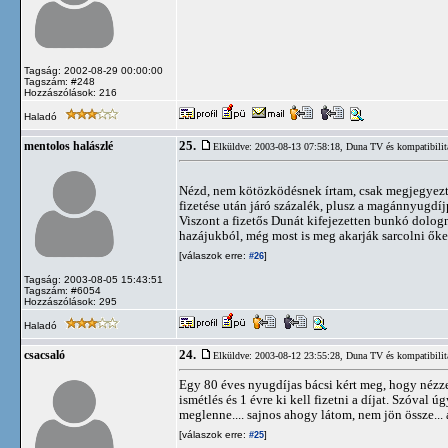
Tagság: 2002-08-29 00:00:00
Tagszám: #248
Hozzászólások: 216
Haladó
25.
mentolos halászlé
Elküldve: 2003-08-13 07:58:18,
Duna TV és kompatibilit
Nézd, nem kötözködésnek írtam, csak megjegyeztem
fizetése után járó százalék, plusz a magánnyugdíjp
Viszont a fizetős Dunát kifejezetten bunkó dolog
hazájukból, még most is meg akarják sarcolni ők
[válaszok erre:
]
#26
Tagság: 2003-08-05 15:43:51
Tagszám: #6054
Hozzászólások: 295
Haladó
24.
csacsaló
Elküldve: 2003-08-12 23:55:28,
Duna TV és kompatibilit
Egy 80 éves nyugdíjas bácsi kért meg, hogy nézze
ismétlés és 1 évre ki kell fizetni a díjat. Szóval
meglenne.... sajnos ahogy látom, nem jön össze... a
[válaszok erre:
]
#25