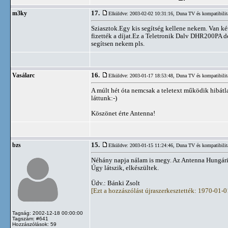
17.
m3ky
Elküldve: 2003-02-02 10:31:16,
Duna TV és kompatibilit
Sziasztok.Egy kis segítség kellene nekem. Van k
fizették a díjat.Ez a Teletronik Dalv DHR200PA d
segítsen nekem pls.
16.
Vasálarc
Elküldve: 2003-01-17 18:53:48,
Duna TV és kompatibilit
A múlt hét óta nemcsak a teletext működik hibátl
láttunk:-)
Köszönet érte Antenna!
15.
bzs
Elküldve: 2003-01-15 11:24:46,
Duna TV és kompatibilit
Néhány napja nálam is megy. Az Antenna Hungária 
Úgy látszik, elkészültek.
Üdv.: Bánki Zsolt
[Ezt a hozzászólást újraszerkesztették: 1970-01-
Tagság: 2002-12-18 00:00:00
Tagszám: #641
Hozzászólások: 59