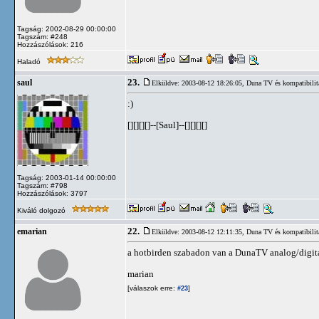
Tagság: 2002-08-29 00:00:00
Tagszám: #248
Hozzászólások: 216
Haladó
23.
saul
Elküldve: 2003-08-12 18:26:05,
Duna TV és kompatibilit
:)
[][][][]--[Saul]--[][][][]
Tagság: 2003-01-14 00:00:00
Tagszám: #798
Hozzászólások: 3797
Kiváló dolgozó
22.
emarian
Elküldve: 2003-08-12 12:11:35,
Duna TV és kompatibilit
a hotbirden szabadon van a DunaTV analog/digit
marian
[válaszok erre:
]
#23