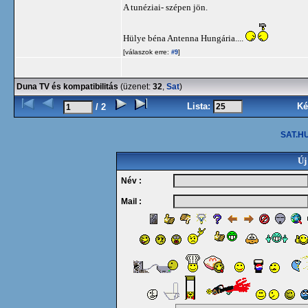
A tunéziai- szépen jön.
Hülye béna Antenna Hungária....
[válaszok erre:
]
#9
Duna TV és kompatibilitás
(üzenet:
32
,
Sat
)
Lista:
Ké
/ 2
SAT.HU
Új
Név :
Mail :