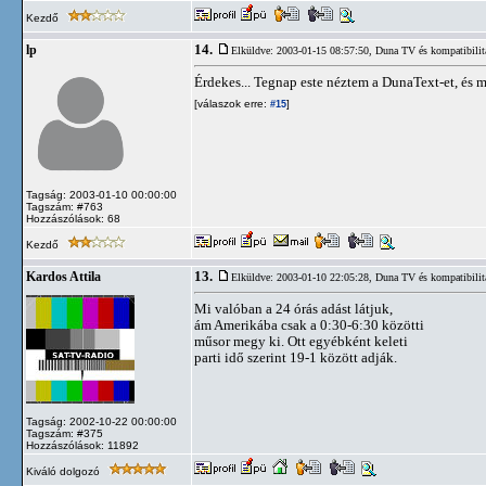
Kezdő
14.
lp
Elküldve: 2003-01-15 08:57:50,
Duna TV és kompatibilit
Érdekes... Tegnap este néztem a DunaText-et, és 
[válaszok erre:
]
#15
Tagság: 2003-01-10 00:00:00
Tagszám: #763
Hozzászólások: 68
Kezdő
13.
Kardos Attila
Elküldve: 2003-01-10 22:05:28,
Duna TV és kompatibilit
Mi valóban a 24 órás adást látjuk,
ám Amerikába csak a 0:30-6:30 közötti
műsor megy ki. Ott egyébként keleti
parti idő szerint 19-1 között adják.
Tagság: 2002-10-22 00:00:00
Tagszám: #375
Hozzászólások: 11892
Kiváló dolgozó