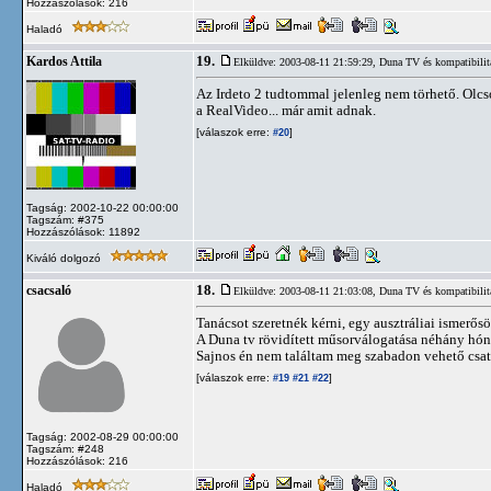
Hozzászólások: 216
Haladó
19.
Kardos Attila
Elküldve: 2003-08-11 21:59:29,
Duna TV és kompatibilit
Az Irdeto 2 tudtommal jelenleg nem törhető. Olc
a RealVideo... már amit adnak.
[válaszok erre:
]
#20
Tagság: 2002-10-22 00:00:00
Tagszám: #375
Hozzászólások: 11892
Kiváló dolgozó
18.
csacsaló
Elküldve: 2003-08-11 21:03:08,
Duna TV és kompatibilit
Tanácsot szeretnék kérni, egy ausztráliai ismerős
A Duna tv rövidített műsorválogatása néhány hónap
Sajnos én nem találtam meg szabadon vehető csato
[válaszok erre:
]
#19
#21
#22
Tagság: 2002-08-29 00:00:00
Tagszám: #248
Hozzászólások: 216
Haladó