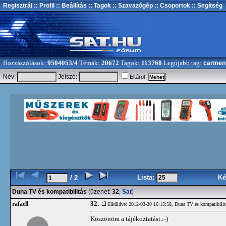
Regisztrál
:: Profil
:: Beállítás
:: Tagok
:: Szavazógép
:: Csoportok
:: Segítség
Hozzászólások:
9504053/4
Témák:
20672
Tagok:
113768
Legújabb tag:
carmen
Név:
Jelszó:
Eltárol
Lista:
Ké
/ 2
Duna TV és kompatibilitás
(üzenet:
32
,
Sat
)
32.
rafaell
Elküldve: 2012-03-20 16:15:58,
Duna TV és kompatibilit
Köszönöm a tájékoztatást.:-)