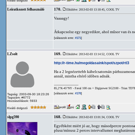
Kiváló dolgozó
170.
Leíratkozott felhasználó
Elküldve: 2013-02-03 13:18:45,
COOL TV
Vaaaagy!
Átkapcsolsz egy negyedikre, ahol műsor van és ne
[válaszok erre:
]
#171
169.
LZsolt
Elküldve: 2013-02-03 13:14:52,
COOL TV
http://r-time.hu/megoldasaink/spot/szpot/rtl3
Ha a 2 legnézettebb kábelcsatornán párhuzamosa
annál, mintha eltérő időben adnák.
---------------------------
85,2°K-45°NY - Faval 100 cm + Digipower SG2100 - Triax TD78
[válaszok erre:
]
#170
Tagság: 2003-09-30 18:23:26
Tagszám: #6772
Hozzászólások: 5933
Kiváló dolgozó
168.
slpg590
Elküldve: 2013-02-03 13:01:34,
COOL TV
Egyébként miért jó az, hogy másodpercre pontos
plusz/mínusz 2 perces intervallumot meghatározni