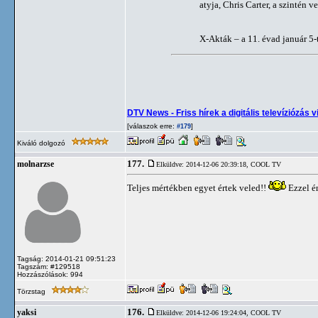
atyja, Chris Carter, a szintén 
X-Akták – a 11. évad január 5-
DTV News - Friss hírek a digitális televíziózás v
[válaszok erre:
]
#179
Kiváló dolgozó
177.
molnarzse
Elküldve: 2014-12-06 20:39:18,
COOL TV
Teljes mértékben egyet értek veled!!
Ezzel én
Tagság: 2014-01-21 09:51:23
Tagszám: #129518
Hozzászólások: 994
Törzstag
176.
yaksi
Elküldve: 2014-12-06 19:24:04,
COOL TV