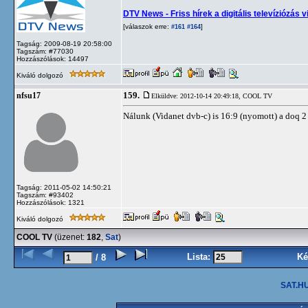
DTV News - Friss hírek a digitális televíziózás v
[válaszok erre:
]
#161
#164
Tagság: 2009-08-19 20:58:00
Tagszám: #77030
Hozzászólások: 14497
Kiváló dolgozó
159.
nfsu17
Elküldve: 2012-10-14 20:49:18,
COOL TV
Nálunk (Vidanet dvb-c) is 16:9 (nyomott) a doq 2
Tagság: 2011-05-02 14:50:21
Tagszám: #93402
Hozzászólások: 1321
Kiváló dolgozó
COOL TV
(üzenet:
182
,
Sat
)
Lista:
Ké
/ 8
SAT.HU