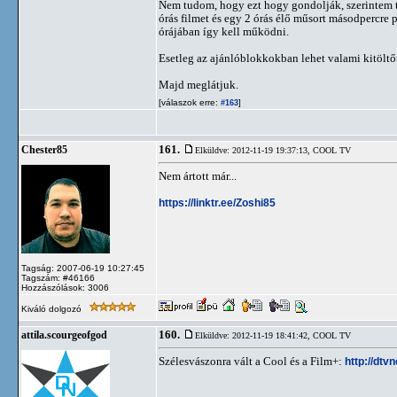
Nem tudom, hogy ezt hogy gondolják, szerintem te
órás filmet és egy 2 órás élő műsort másodpercre
órájában így kell működni.
Esetleg az ajánlóblokkokban lehet valami kitöltő
Majd meglátjuk.
[válaszok erre:
]
#163
161.
Chester85
Elküldve: 2012-11-19 19:37:13,
COOL TV
Nem ártott már...
https://linktr.ee/Zoshi85
Tagság: 2007-06-19 10:27:45
Tagszám: #46166
Hozzászólások: 3006
Kiváló dolgozó
160.
attila.scourgeofgod
Elküldve: 2012-11-19 18:41:42,
COOL TV
Szélesvászonra vált a Cool és a Film+:
http://dtv