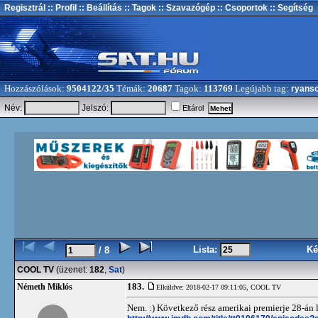
Regisztrál
:: Profil
:: Beállítás
:: Tagok
:: Szavazógép
:: Csoportok
:: Segítség
Hozzászólások:
9504122/35
Témák:
20687
Tagok:
113769
Legújabb tag:
ryans
Név:
Jelszó:
Eltárol
Lista:
Ké
/ 8
COOL TV
(üzenet:
182
,
Sat
)
183.
Németh Miklós
Elküldve: 2018-02-17 09:11:05,
COOL TV
Nem. :) Következő rész amerikai premierje 28-án l