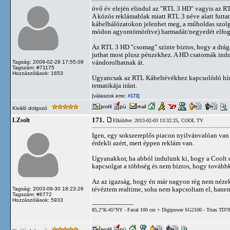
övő év elején elindul az "RTL 3 HD" vagyis az R
A közös reklámablak miatt RTL 3 néve alatt futtat
kábelhálózatokon jelenhet meg, a műholdas szolgá
módon agyontömörítve) harmadát/negyedét elfogl
Az RTL 3 HD "csomag" szinte biztos, hogy a drág
juthat most plusz pénzekhez. A HD csatornák ind
vándorolhatnak át.
Tagság: 2009-02-28 17:55:09
Tagszám: #71175
Hozzászólások: 1653
Ugyancsak az RTL Kábeltévékhez kapcsolódó hír, h
tematikája iránt.
[válaszok erre:
]
#173
Kiváló dolgozó
171.
LZsolt
Elküldve: 2013-02-03 13:32:25,
COOL TV
Igen, egy sokszereplős piacon nyilvánvalóan van 
érdekli azért, mert éppen reklám van.
Ugyanakkor, ha abból indulunk ki, hogy a Coolt é
kapcsolgat a többség és nem biztos, hogy tovább
Az az igazság, hogy én már nagyon rég nem nézek
tévéztem realtime, soha nem kapcsoltam el, hane
Tagság: 2003-09-30 18:23:26
Tagszám: #6772
Hozzászólások: 5933
---------------------------
85,2°K-45°NY - Faval 100 cm + Digipower SG2100 - Triax TD78