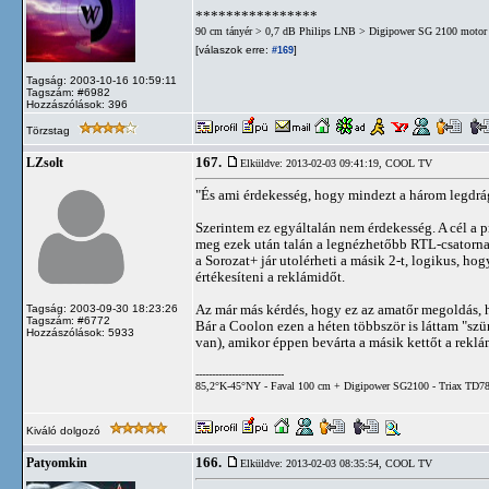
****************
90 cm tányér > 0,7 dB Philips LNB > Digipower SG 2100 motor 
[válaszok erre:
]
#169
Tagság: 2003-10-16 10:59:11
Tagszám: #6982
Hozzászólások: 396
Törzstag
167.
LZsolt
Elküldve: 2013-02-03 09:41:19,
COOL TV
"És ami érdekesség, hogy mindezt a három legdrá
Szerintem ez egyáltalán nem érdekesség. A cél a p
meg ezek után talán a legnézhetőbb RTL-csatorna
a Sorozat+ jár utolérheti a másik 2-t, logikus, h
értékesíteni a reklámidőt.
Az már más kérdés, hogy ez az amatőr megoldás,
Tagság: 2003-09-30 18:23:26
Tagszám: #6772
Bár a Coolon ezen a héten többször is láttam "sz
Hozzászólások: 5933
van), amikor éppen bevárta a másik kettőt a rekl
---------------------------
85,2°K-45°NY - Faval 100 cm + Digipower SG2100 - Triax TD78
Kiváló dolgozó
166.
Patyomkin
Elküldve: 2013-02-03 08:35:54,
COOL TV