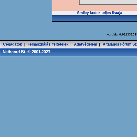
Smiley kódok teljes listája
Az oldal
0.01133203
Cégadatok
|
Felhasználási feltételek
|
Adatvédelem
|
Általános Fórum Sz
Netboard Bt. © 2001-2023.