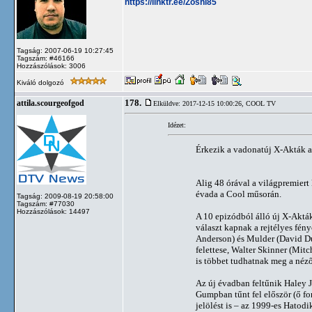
https://linktr.ee/Zoshi85
Tagság: 2007-06-19 10:27:45
Tagszám: #46166
Hozzászólások: 3006
Kiváló dolgozó
178.
attila.scourgeofgod
Elküldve: 2017-12-15 10:00:26,
COOL TV
Idézet:
Érkezik a vadonatúj X-Akták a
Alig 48 órával a világpremier
évada a Cool műsorán.
Tagság: 2009-08-19 20:58:00
Tagszám: #77030
Hozzászólások: 14497
A 10 epizódból álló új X-Akták
választ kapnak a rejtélyes fény
Anderson) és Mulder (David Duc
felettese, Walter Skinner (Mitch
is többet tudhatnak meg a néz
Az új évadban feltűnik Haley J
Gumpban tűnt fel először (ő for
jelölést is – az 1999-es Hatodi