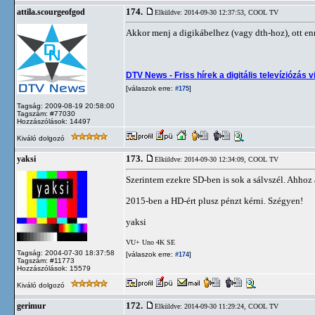
174.
attila.scourgeofgod
Elküldve: 2014-09-30 12:37:53,
COOL TV
Akkor menj a digikábelhez (vagy dth-hoz), ott enn
DTV News - Friss hírek a digitális televíziózás v
[válaszok erre:
]
#175
Tagság: 2009-08-19 20:58:00
Tagszám: #77030
Hozzászólások: 14497
Kiváló dolgozó
173.
yaksi
Elküldve: 2014-09-30 12:34:09,
COOL TV
Szerintem ezekre SD-ben is sok a sálvszél. Ahhoz 
2015-ben a HD-ért plusz pénzt kérni. Szégyen!
yaksi
VU+ Uno 4K SE
Tagság: 2004-07-30 18:37:58
[válaszok erre:
]
#174
Tagszám: #11773
Hozzászólások: 15579
Kiváló dolgozó
172.
gerimur
Elküldve: 2014-09-30 11:29:24,
COOL TV