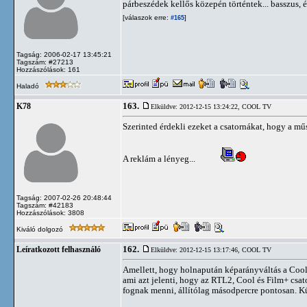
párbeszédek kellős közepén történtek... basszus, és
[válaszok erre:
]
#165
Tagság: 2006-02-17 13:45:21
Tagszám: #27213
Hozzászólások: 161
Haladó
163.
K78
Elküldve: 2012-12-15 13:24:22,
COOL TV
Szerinted érdekli ezeket a csatornákat, hogy a mű
A reklám a lényeg...
Tagság: 2007-02-26 20:48:44
Tagszám: #42183
Hozzászólások: 3808
Kiváló dolgozó
162.
Leíratkozott felhasználó
Elküldve: 2012-12-15 13:17:46,
COOL TV
Amellett, hogy holnapután képarányváltás a Cool-
ami azt jelenti, hogy az RTL2, Cool és Film+ cs
fognak menni, állítólag másodpercre pontosan. Kü