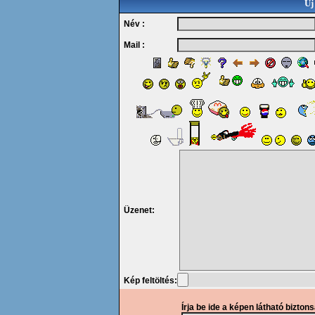
Új
Név :
Mail :
Üzenet:
Kép feltöltés:
Írja be ide a képen látható bizton