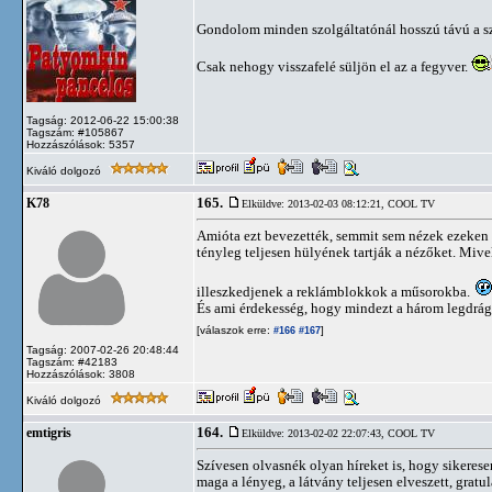
Gondolom minden szolgáltatónál hosszú távú a sz
Csak nehogy visszafelé süljön el az a fegyver.
Tagság: 2012-06-22 15:00:38
Tagszám: #105867
Hozzászólások: 5357
Kiváló dolgozó
165.
K78
Elküldve: 2013-02-03 08:12:21,
COOL TV
Amióta ezt bevezették, semmit sem nézek ezeken 
tényleg teljesen hülyének tartják a nézőket. Miv
illeszkedjenek a reklámblokkok a műsorokba.
És ami érdekesség, hogy mindezt a három legdrág
[válaszok erre:
]
#166
#167
Tagság: 2007-02-26 20:48:44
Tagszám: #42183
Hozzászólások: 3808
Kiváló dolgozó
164.
emtigris
Elküldve: 2013-02-02 22:07:43,
COOL TV
Szívesen olvasnék olyan híreket is, hogy sikerese
maga a lényeg, a látvány teljesen elveszett, gratu