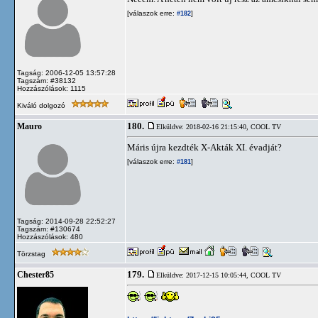
[válaszok erre:
]
#182
Tagság: 2006-12-05 13:57:28
Tagszám: #38132
Hozzászólások: 1115
Kiváló dolgozó
180.
Mauro
Elküldve: 2018-02-16 21:15:40,
COOL TV
Máris újra kezdték X-Akták XI. évadját?
[válaszok erre:
]
#181
Tagság: 2014-09-28 22:52:27
Tagszám: #130674
Hozzászólások: 480
Törzstag
179.
Chester85
Elküldve: 2017-12-15 10:05:44,
COOL TV