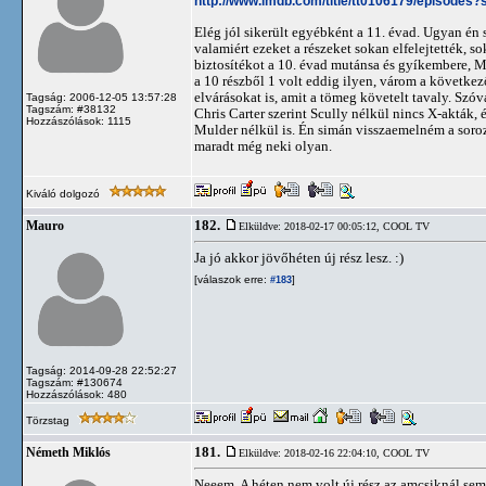
http://www.imdb.com/title/tt0106179/episode
Elég jól sikerült egyébként a 11. évad. Ugyan én s
valamiért ezeket a részeket sokan elfelejtették, 
biztosítékot a 10. évad mutánsa és gyíkembere, Mul
a 10 részből 1 volt eddig ilyen, várom a következő
elvárásokat is, amit a tömeg követelt tavaly. Szó
Tagság: 2006-12-05 13:57:28
Tagszám: #38132
Chris Carter szerint Scully nélkül nincs X-akták
Hozzászólások: 1115
Mulder nélkül is. Én simán visszaemelném a soroz
maradt még neki olyan.
Kiváló dolgozó
182.
Mauro
Elküldve: 2018-02-17 00:05:12,
COOL TV
Ja jó akkor jövőhéten új rész lesz. :)
[válaszok erre:
]
#183
Tagság: 2014-09-28 22:52:27
Tagszám: #130674
Hozzászólások: 480
Törzstag
181.
Németh Miklós
Elküldve: 2018-02-16 22:04:10,
COOL TV
Neeem. A héten nem volt új rész az amcsiknál sem