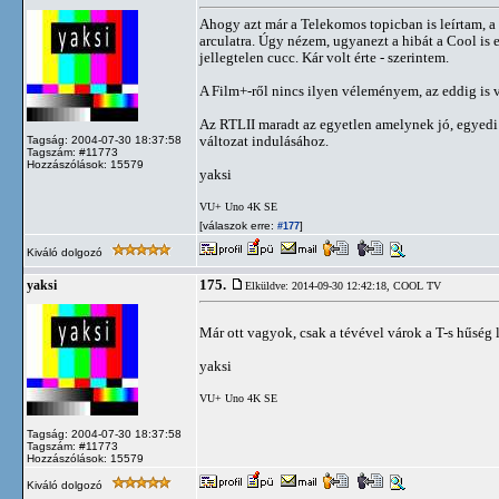
Ahogy azt már a Telekomos topicban is leírtam, a 
arculatra. Úgy nézem, ugyanezt a hibát a Cool is e
jellegtelen cucc. Kár volt érte - szerintem.
A Film+-ről nincs ilyen véleményem, az eddig is v
Az RTLII maradt az egyetlen amelynek jó, egyedi 
változat indulásához.
Tagság: 2004-07-30 18:37:58
Tagszám: #11773
Hozzászólások: 15579
yaksi
VU+ Uno 4K SE
[válaszok erre:
]
#177
Kiváló dolgozó
175.
yaksi
Elküldve: 2014-09-30 12:42:18,
COOL TV
Már ott vagyok, csak a tévével várok a T-s hűség l
yaksi
VU+ Uno 4K SE
Tagság: 2004-07-30 18:37:58
Tagszám: #11773
Hozzászólások: 15579
Kiváló dolgozó