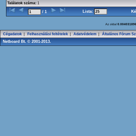
Találatok száma:
1
Lista:
Ké
/ 1
Az oldal
0.00403189
Cégadatok
|
Felhasználási feltételek
|
Adatvédelem
|
Általános Fórum Sz
Netboard Bt. © 2001-2013.