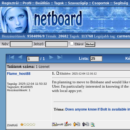
Regisztrál
:: Profil
:: Beállítás
:: Tagok
:: Szavazógép
:: Csoportok
:: Segítség
Hozzászólások:
9504096/9
Témák:
20682
Tagok:
113768
Legújabb tag:
carmen
Név:
Jelszó:
Eltárol
Lista:
Ké
/ 1
Találatok száma:
1 üzenet
1.
Flame_host88
Elküldve: 2025-12-04 12:16:12
I'm planning to move to Brisbane and would like to
Tagság: 2025-12-04 11:53:32
Uber. I'm particularly interested in knowing if the 
Tagszám: #140605
Hozzászólások: 1
with local apps yet.
Téma:
Does anyone know if Bolt is available i
Zöldfülű