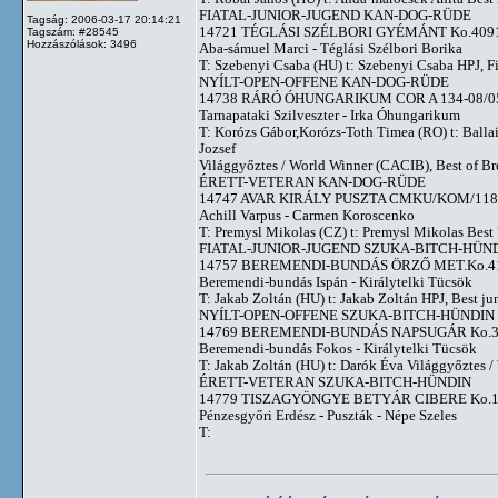
FIATAL-JUNIOR-JUGEND KAN-DOG-RÜDE
Tagság: 2006-03-17 20:14:21
14721 TÉGLÁSI SZÉLBORI GYÉMÁNT Ko.4091/
Tagszám: #28545
Hozzászólások: 3496
Aba-sámuel Marci - Téglási Szélbori Borika
T: Szebenyi Csaba (HU) t: Szebenyi Csaba HPJ, Fi
NYÍLT-OPEN-OFFENE KAN-DOG-RÜDE
14738 RÁRÓ ÓHUNGARIKUM COR A 134-08/05
Tarnapataki Szilveszter - Irka Óhungarikum
T: Korózs Gábor,Korózs-Toth Timea (RO) t: Balla
Jozsef
Világgyőztes / World Winner (CACIB), Best of B
ÉRETT-VETERAN KAN-DOG-RÜDE
14747 AVAR KIRÁLY PUSZTA CMKU/KOM/118/0
Achill Varpus - Carmen Koroscenko
T: Premysl Mikolas (CZ) t: Premysl Mikolas Best 
FIATAL-JUNIOR-JUGEND SZUKA-BITCH-HÜN
14757 BEREMENDI-BUNDÁS ÖRZŐ MET.Ko.414
Beremendi-bundás Ispán - Királytelki Tücsök
T: Jakab Zoltán (HU) t: Jakab Zoltán HPJ, Best ju
NYÍLT-OPEN-OFFENE SZUKA-BITCH-HÜNDIN
14769 BEREMENDI-BUNDÁS NAPSUGÁR Ko.372
Beremendi-bundás Fokos - Királytelki Tücsök
T: Jakab Zoltán (HU) t: Darók Éva Világgyőztes 
ÉRETT-VETERAN SZUKA-BITCH-HÜNDIN
14779 TISZAGYÖNGYE BETYÁR CIBERE Ko.16
Pénzesgyőri Erdész - Puszták - Népe Szeles
T: