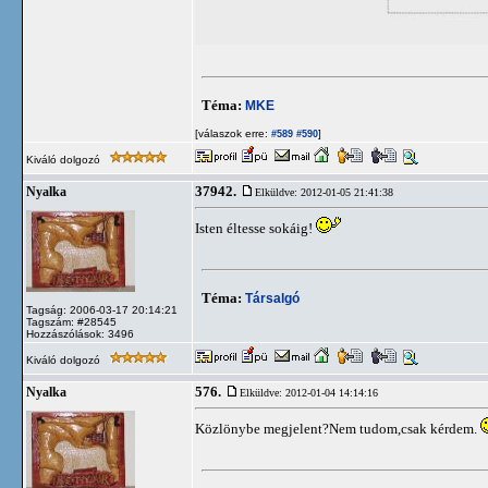
Téma:
MKE
[válaszok erre:
]
#589
#590
Kiváló dolgozó
37942.
Nyalka
Elküldve: 2012-01-05 21:41:38
Isten éltesse sokáig!
Téma:
Társalgó
Tagság: 2006-03-17 20:14:21
Tagszám: #28545
Hozzászólások: 3496
Kiváló dolgozó
576.
Nyalka
Elküldve: 2012-01-04 14:14:16
Közlönybe megjelent?Nem tudom,csak kérdem.