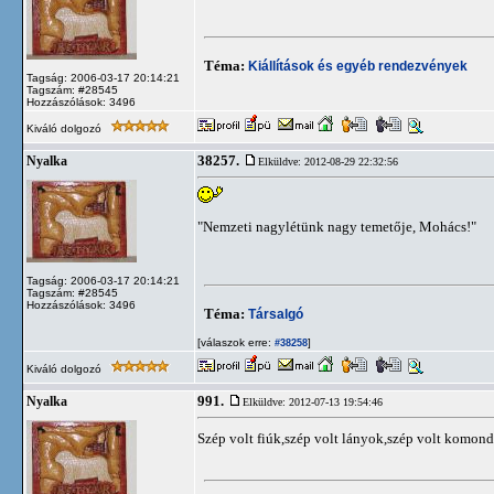
Téma:
Kiállítások és egyéb rendezvények
Tagság: 2006-03-17 20:14:21
Tagszám: #28545
Hozzászólások: 3496
Kiváló dolgozó
38257.
Nyalka
Elküldve: 2012-08-29 22:32:56
"Nemzeti nagylétünk nagy temetője, Mohács!"
Tagság: 2006-03-17 20:14:21
Tagszám: #28545
Hozzászólások: 3496
Téma:
Társalgó
[válaszok erre:
]
#38258
Kiváló dolgozó
991.
Nyalka
Elküldve: 2012-07-13 19:54:46
Szép volt fiúk,szép volt lányok,szép volt komond