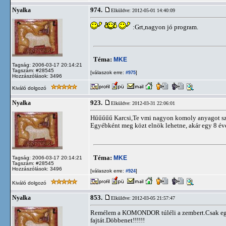
974.
Nyalka
Elküldve: 2012-05-01 14:40:09
:Grt,nagyon jó program.
Téma:
MKE
Tagság: 2006-03-17 20:14:21
Tagszám: #28545
[válaszok erre:
]
#975
Hozzászólások: 3496
Kiváló dolgozó
923.
Nyalka
Elküldve: 2012-03-31 22:06:01
Hűűűűű Karcsi,Te vmi nagyon komoly anyagot sz
Egyébként meg közt elnök lehetne, akár egy 8 éves
Téma:
MKE
Tagság: 2006-03-17 20:14:21
Tagszám: #28545
Hozzászólások: 3496
[válaszok erre:
]
#924
Kiváló dolgozó
853.
Nyalka
Elküldve: 2012-03-05 21:57:47
Remélem a KOMONDOR túléli a zembert.Csak egy k
fajtát.Döbbenet!!!!!!