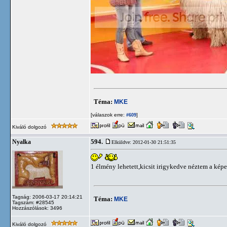
Téma:
MKE
[válaszok erre:
]
#609
Kiváló dolgozó
594.
Nyalka
Elküldve: 2012-01-30 21:51:35
1 élmény lehetett,kicsit irigykedve néztem a képe
Tagság: 2006-03-17 20:14:21
Téma:
MKE
Tagszám: #28545
Hozzászólások: 3496
Kiváló dolgozó