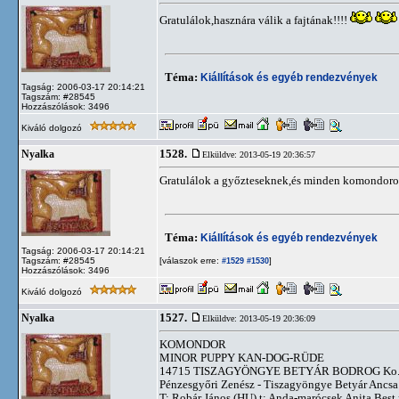
Gratulálok,hasznára válik a fajtának!!!!
Téma:
Kiállítások és egyéb rendezvények
Tagság: 2006-03-17 20:14:21
Tagszám: #28545
Hozzászólások: 3496
Kiváló dolgozó
1528.
Nyalka
Elküldve: 2013-05-19 20:36:57
Gratulálok a győzteseknek,és minden komondoro
Téma:
Kiállítások és egyéb rendezvények
Tagság: 2006-03-17 20:14:21
Tagszám: #28545
[válaszok erre:
]
#1529
#1530
Hozzászólások: 3496
Kiváló dolgozó
1527.
Nyalka
Elküldve: 2013-05-19 20:36:09
KOMONDOR
MINOR PUPPY KAN-DOG-RÜDE
14715 TISZAGYÖNGYE BETYÁR BODROG Ko.43
Pénzesgyőri Zenész - Tiszagyöngye Betyár Ancsa
T: Robár János (HU) t: Anda-marócsek Anita Bes