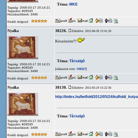
Téma:
MKE
Tagság: 2006-03-17 20:14:21
Tagszám: #28545
Hozzászólások: 3496
Kiváló dolgozó
38226.
Nyalka
Elküldve: 2012-06-30 13:41:20
Köszönöm!!!
Téma:
Társalgó
Tagság: 2006-03-17 20:14:21
Tagszám: #28545
[válaszok erre:
]
#38227
Hozzászólások: 3496
Kiváló dolgozó
38130.
Nyalka
Elküldve: 2012-05-24 15:22:36
http://index.hu/belfold/2012/05/24/kulfoldi_ku
Téma:
Társalgó
Tagság: 2006-03-17 20:14:21
Tagszám: #28545
Hozzászólások: 3496
Kiváló dolgozó