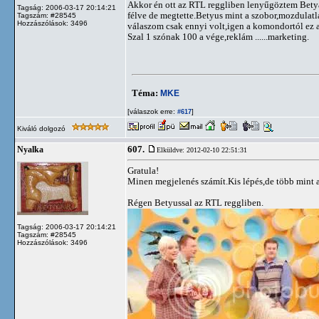
Akkor én ott az RTL reggliben lenyűgöztem Betyárr
Tagság: 2006-03-17 20:14:21
félve de megtette.Betyus mint a szobor,mozdulat
Tagszám: #28545
Hozzászólások: 3496
válaszom csak ennyi volt,igen a komondortól ez a
Szal 1 szónak 100 a vége,reklám ......marketing.
Téma:
MKE
[válaszok erre:
]
#617
Kiváló dolgozó
607.
Nyalka
Elküldve: 2012-02-10 22:51:31
Gratula!
Minen megjelenés számít.Kis lépés,de több mint 
Régen Betyussal az RTL reggliben.
Tagság: 2006-03-17 20:14:21
Tagszám: #28545
Hozzászólások: 3496