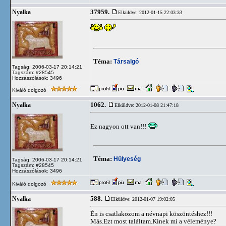
37959.
Nyalka
Elküldve: 2012-01-15 22:03:33
Téma:
Társalgó
Tagság: 2006-03-17 20:14:21
Tagszám: #28545
Hozzászólások: 3496
Kiváló dolgozó
1062.
Nyalka
Elküldve: 2012-01-08 21:47:18
Ez nagyon ott van!!!
Téma:
Hülyeség
Tagság: 2006-03-17 20:14:21
Tagszám: #28545
Hozzászólások: 3496
Kiváló dolgozó
588.
Nyalka
Elküldve: 2012-01-07 19:02:05
Én is csatlakozom a névnapi köszöntéshez!!!
Más.Ezt most találtam.Kinek mi a véleménye?