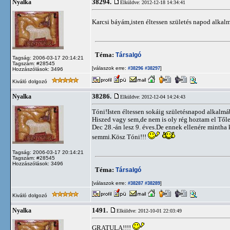
38294.
Nyalka
Elküldve: 2012-12-18 14:34:41
Karcsi báyám,isten éltessen születés napod alkal
Téma:
Társalgó
Tagság: 2006-03-17 20:14:21
Tagszám: #28545
[válaszok erre:
]
#38296
#38297
Hozzászólások: 3496
Kiváló dolgozó
38286.
Nyalka
Elküldve: 2012-12-04 14:24:43
Tóni!Isten éltessen sokáig születésnapod alkalmá
Hiszed vagy sem,de nem is oly rég hoztam el Től
Dec 28.-án lesz 9. éves.De ennek ellenére mintha 
semmi.Kösz Tóni!!!
Tagság: 2006-03-17 20:14:21
Tagszám: #28545
Hozzászólások: 3496
Téma:
Társalgó
[válaszok erre:
]
#38287
#38289
Kiváló dolgozó
1491.
Nyalka
Elküldve: 2012-10-01 22:03:49
GRATULA!!!!