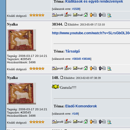
Téma:
Kiállítások és egyéb rendezvények
[válaszok erre:
]
#1528
Kiváló dolgozó
38344.
Nyalka
Elküldve: 2013-05-09 17:53:10
http://www.youtube.com/watch?v=SLrsGbOL30
Téma:
Társalgó
Tagság: 2006-03-17 20:14:21
[válaszok erre:
]
Tagszám: #28545
#38345
#38346
Hozzászólások: 3496
Kiváló dolgozó
148.
Nyalka
Elküldve: 2013-02-03 07:38:39
Gratula!!!!
Téma:
Eladó Komondorok
Tagság: 2006-03-17 20:14:21
Tagszám: #28545
[válaszok erre:
]
#149
Hozzászólások: 3496
Kiváló dolgozó