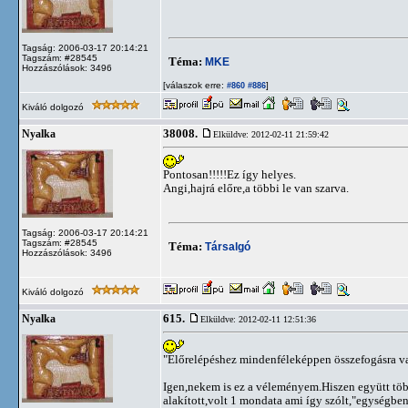
Tagság: 2006-03-17 20:14:21
Tagszám: #28545
Téma:
MKE
Hozzászólások: 3496
[válaszok erre:
]
#860
#886
Kiváló dolgozó
38008.
Nyalka
Elküldve: 2012-02-11 21:59:42
Pontosan!!!!!Ez így helyes.
Angi,hajrá előre,a többi le van szarva.
Tagság: 2006-03-17 20:14:21
Tagszám: #28545
Téma:
Társalgó
Hozzászólások: 3496
Kiváló dolgozó
615.
Nyalka
Elküldve: 2012-02-11 12:51:36
"Előrelépéshez mindenféleképpen összefogásra van
Igen,nekem is ez a véleményem.Hiszen együtt töb
alakított,volt 1 mondata ami így szólt,"egységben 