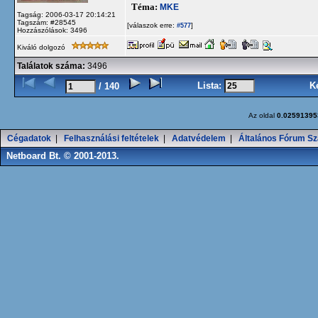
Téma:
MKE
Tagság: 2006-03-17 20:14:21
Tagszám: #28545
[válaszok erre:
]
#577
Hozzászólások: 3496
Kiváló dolgozó
Találatok száma:
3496
Lista:
K
/ 140
Az oldal
0.02591395
Cégadatok
|
Felhasználási feltételek
|
Adatvédelem
|
Általános Fórum Sz
Netboard Bt. © 2001-2013.