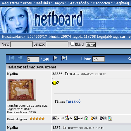
Regisztrál
:: Profil
:: Beállítás
:: Tagok
:: Szavazógép
:: Csoportok
:: Segítség
Hozzászólások:
9504066/17
Témák:
20674
Tagok:
113768
Legújabb tag:
carme
Név:
Jelszó:
Eltárol
Lista:
K
/ 140
Találatok száma:
3496 üzenet
38356.
Nyalka
Elküldve: 2014-09-25 21:08:22
Téma:
Társalgó
Tagság: 2006-03-17 20:14:21
Tagszám: #28545
Hozzászólások: 3496
Kiváló dolgozó
1537.
Nyalka
Elküldve: 2013-07-06 11:52:44