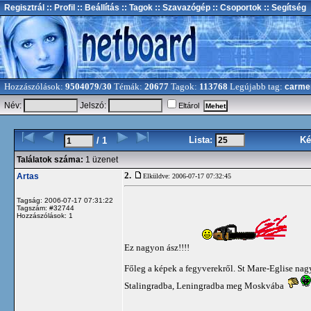
Regisztrál
:: Profil
:: Beállítás
:: Tagok
:: Szavazógép
:: Csoportok
:: Segítség
Hozzászólások:
9504079/30
Témák:
20677
Tagok:
113768
Legújabb tag:
carme
Név:
Jelszó:
Eltárol
Lista:
Ké
/ 1
Találatok száma:
1 üzenet
2.
Artas
Elküldve: 2006-07-17 07:32:45
Tagság: 2006-07-17 07:31:22
Tagszám: #32744
Hozzászólások: 1
Ez nagyon ász!!!!
Főleg a képek a fegyverekről. St Mare-Eglise na
Stalingradba, Leningradba meg Moskvába