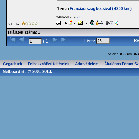
Téma:
Franciaország kocsival ( 4300 km )
[válaszok erre:
]
#4
Zöldfülű
Találatok száma:
1
Lista:
Ké
/ 1
Az oldal
0.00480103
Cégadatok
|
Felhasználási feltételek
|
Adatvédelem
|
Általános Fórum Sz
Netboard Bt. © 2001-2013.