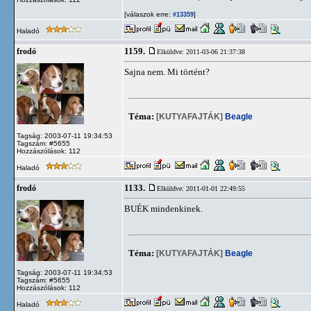
[válaszok erre:
]
#13359
Haladó
1159.
frodó
Elküldve: 2011-03-06 21:37:38
Sajna nem. Mi történt?
Téma:
[KUTYAFAJTÁK]
Beagle
Tagság: 2003-07-11 19:34:53
Tagszám: #5655
Hozzászólások: 112
Haladó
1133.
frodó
Elküldve: 2011-01-01 22:49:55
BUÉK mindenkinek.
Téma:
[KUTYAFAJTÁK]
Beagle
Tagság: 2003-07-11 19:34:53
Tagszám: #5655
Hozzászólások: 112
Haladó