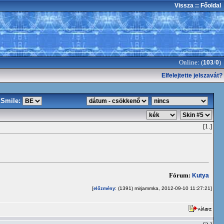
Vissza
:: Főoldal
Online: (
/
)
103
0
Elfelejtette jelszavát?
Smile:
[1.]
Fórum:
Kutya
[
: (1391) mirjammka, 2012-09-10 11:27:21]
előzmény