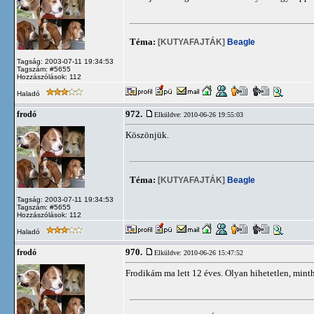
Téma:
[KUTYAFAJTÁK]
Beagle
Tagság: 2003-07-11 19:34:53
Tagszám: #5655
Hozzászólások: 112
Haladó
972.
frodó
Elküldve: 2010-06-26 19:55:03
Köszönjük.
Téma:
[KUTYAFAJTÁK]
Beagle
Tagság: 2003-07-11 19:34:53
Tagszám: #5655
Hozzászólások: 112
Haladó
970.
frodó
Elküldve: 2010-06-26 15:47:52
Frodikám ma lett 12 éves. Olyan hihetetlen, mint