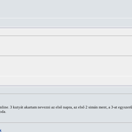
ine. 3 kutyát akartam nevezni az első napra, az első 2 simán ment, a 3-at egysze
oda.
k