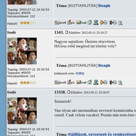
Téma:
[KUTYAFAJTÁK]
Beagle
Tagság: 2003-07-11 19:34:53
Tagszám: #5655
Hozzászólások: 112
Haladó
1343.
frodó
Elküldve: 2012-05-11 23:19:27
Nagyon sajnálom. Őszinte részvétem.
HA lesz erőd megírod mi történt vele?
Téma:
[KUTYAFAJTÁK]
Beagle
Tagság: 2003-07-11 19:34:53
Tagszám: #5655
[válaszok erre:
]
#1361
Hozzászólások: 112
Haladó
13358.
frodó
Elküldve: 2012-05-11 23:18:07
Sziasztok!
Van olyan aki mostanában nevezett komáromba onl
csinál. Csak velem vacakol. Postán már nem érne 
Tagság: 2003-07-11 19:34:53
Tagszám: #5655
Téma:
Kiállítások, versenyek és rendezvénye
Hozzászólások: 112