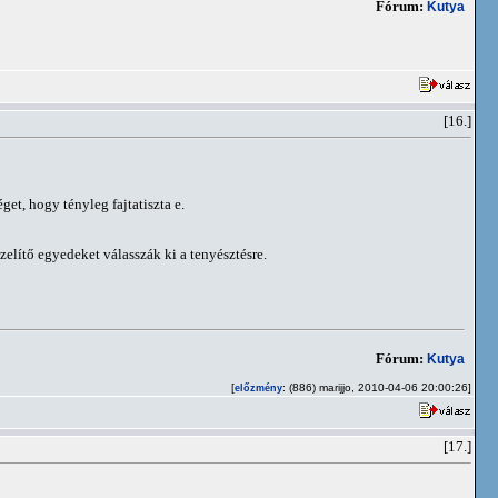
Fórum:
Kutya
[16.]
et, hogy tényleg fajtatiszta e.
zelítő egyedeket válasszák ki a tenyésztésre.
Fórum:
Kutya
[
: (886) marijjo, 2010-04-06 20:00:26]
előzmény
[17.]