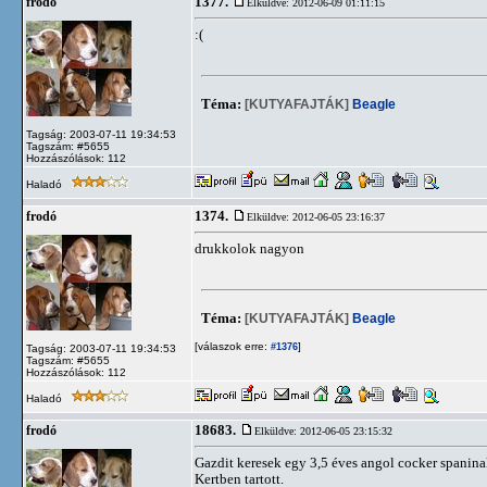
1377.
frodó
Elküldve: 2012-06-09 01:11:15
:(
Téma:
[KUTYAFAJTÁK]
Beagle
Tagság: 2003-07-11 19:34:53
Tagszám: #5655
Hozzászólások: 112
Haladó
1374.
frodó
Elküldve: 2012-06-05 23:16:37
drukkolok nagyon
Téma:
[KUTYAFAJTÁK]
Beagle
[válaszok erre:
]
#1376
Tagság: 2003-07-11 19:34:53
Tagszám: #5655
Hozzászólások: 112
Haladó
18683.
frodó
Elküldve: 2012-06-05 23:15:32
Gazdit keresek egy 3,5 éves angol cocker spaninak
Kertben tartott.