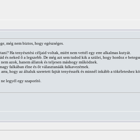
ége, még nem biztos, hogy egészséges.
tani? Ha tenyésztési céljaid voltak, miért nem vettél egy erre alkalmas kutyát.
 és neked ő a legszebb. De még azt sem tudod kik a szülei, hogy hordoz e betegség
rt nem azok, hanem állatok és teljesen máshogy működnek.
 nagy falkában élne és őt választanáák falkavezérnek.
arra, hogy az általuk szeretett fajtát tenyésszék és minnél inkább a tökéleteshez kö
e ne legyél egy szaporító.