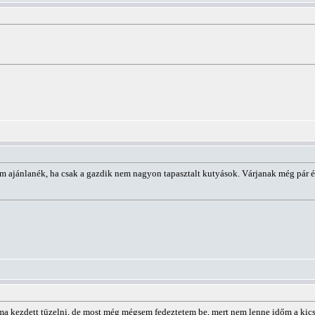
m ajánlanék, ha csak a gazdik nem nagyon tapasztalt kutyások. Várjanak még pár é
ma kezdett tüzelni, de most még mégsem fedeztetem be, mert nem lenne időm a kics