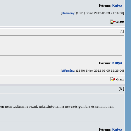
Fórum:
Kutya
[
: (1361) Shior, 2012-05-29 21:16:58]
előzmény
[7.]
Fórum:
Kutya
[
: (1340) Shior, 2012-05-05 15:25:00]
előzmény
[8.]
rűen nem tudtam nevezni, rákattintottam a nevezés gombra és semmit nem
Fórum:
Kutya