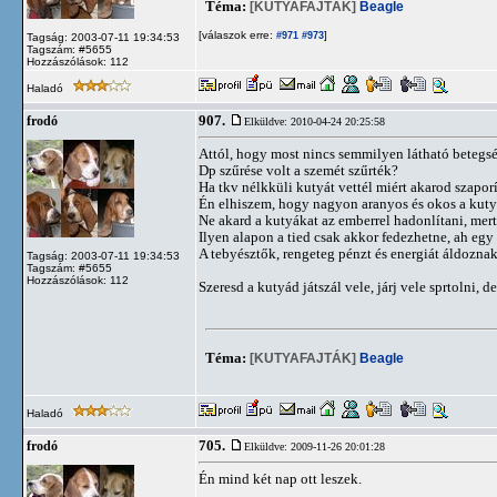
Téma:
[KUTYAFAJTÁK]
Beagle
[válaszok erre:
]
#971
#973
Tagság: 2003-07-11 19:34:53
Tagszám: #5655
Hozzászólások: 112
Haladó
907.
frodó
Elküldve: 2010-04-24 20:25:58
Attól, hogy most nincs semmilyen látható betegs
Dp szűrése volt a szemét szűrték?
Ha tkv nélkküli kutyát vettél miért akarod szaporí
Én elhiszem, hogy nagyon aranyos és okos a kutyád
Ne akard a kutyákat az emberrel hadonlítani, me
Ilyen alapon a tied csak akkor fedezhetne, ah egy
A tebyésztők, rengeteg pénzt és energiát áldoznak 
Tagság: 2003-07-11 19:34:53
Tagszám: #5655
Hozzászólások: 112
Szeresd a kutyád játszál vele, járj vele sprtolni, d
Téma:
[KUTYAFAJTÁK]
Beagle
Haladó
705.
frodó
Elküldve: 2009-11-26 20:01:28
Én mind két nap ott leszek.