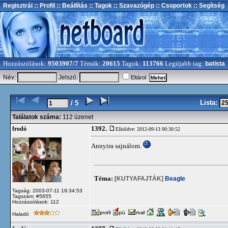
Regisztrál
:: Profil
:: Beállítás
:: Tagok
:: Szavazógép
:: Csoportok
:: Segítség
Hozzászólások:
9503907/7
Témák:
20615
Tagok:
113766
Legújabb tag:
batista
Név:
Jelszó:
Eltárol
Lista:
/ 5
Találatok száma:
112 üzenet
1392.
frodó
Elküldve: 2012-09-13 00:30:52
Annyira sajnálom.
Téma:
[KUTYAFAJTÁK]
Beagle
Tagság: 2003-07-11 19:34:53
Tagszám: #5655
Hozzászólások: 112
Haladó