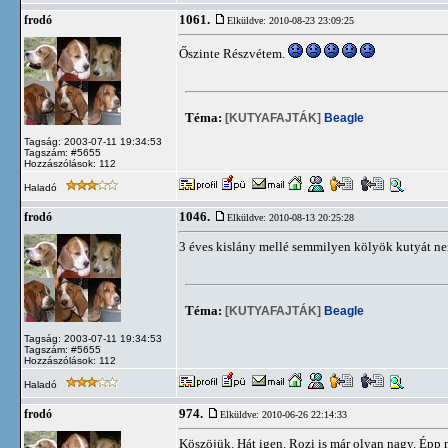
1061.
frodó
Elküldve: 2010-08-23 23:09:25
Őszinte Részvétem.
Téma:
[KUTYAFAJTÁK]
Beagle
Tagság: 2003-07-11 19:34:53
Tagszám: #5655
Hozzászólások: 112
Haladó
1046.
frodó
Elküldve: 2010-08-13 20:25:28
3 éves kislány mellé semmilyen kölyök kutyát ne
Téma:
[KUTYAFAJTÁK]
Beagle
Tagság: 2003-07-11 19:34:53
Tagszám: #5655
Hozzászólások: 112
Haladó
974.
frodó
Elküldve: 2010-06-26 22:14:33
Köszöjük. Hát igen. Rozi is már olyan nagy. Épp 