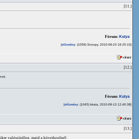
[11.]
Fórum:
Kutya
[
: (1058) Snoopy, 2010-08-23 18:25:10]
előzmény
[12.]
vet.
Fórum:
Kutya
[
: (1045) bkata, 2010-08-13 12:40:38]
előzmény
[13.]
ikre valószínűleg, majd a következőnél.