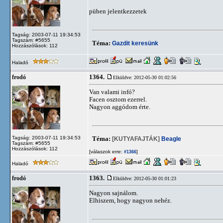
püben jelentkezzetek
Tagság: 2003-07-11 19:34:53
Tagszám: #5655
Téma:
Gazdit keresünk
Hozzászólások: 112
Haladó
1364.
frodó
Elküldve: 2012-05-30 01:02:56
Van valami infó?
Facen osztom ezerrel.
Nagyon aggódom érte.
Tagság: 2003-07-11 19:34:53
Téma:
[KUTYAFAJTÁK]
Beagle
Tagszám: #5655
Hozzászólások: 112
[válaszok erre:
]
#1366
Haladó
1363.
frodó
Elküldve: 2012-05-30 01:01:23
Nagyon sajnálom.
Elhiszem, hogy nagyon nehéz.