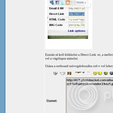
Ezután rá kell klikkelni a Direct Link -re, a melle
vel a vágólapra másolni.
Utána a netboard szövegdobozába ctrl-v vel lehet