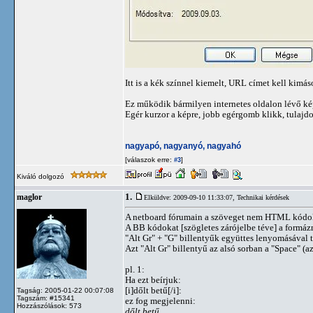
Itt is a kék színnel kiemelt, URL címet kell kimá
Ez működik bármilyen internetes oldalon lévő kép
Egér kurzor a képre, jobb egérgomb klikk, tulajdo
nagyapó, nagyanyó, nagyahó
[válaszok erre:
]
#3
Kiváló dolgozó
1.
maglor
Elküldve: 2009-09-10 11:33:07,
Technikai kérdések
A netboard fórumain a szöveget nem HTML kódokk
A BB kódokat [szögletes zárójelbe téve] a formázni 
"Alt Gr" + "G" billentyűk együttes lenyomásával t
Azt "Alt Gr" billentyű az alsó sorban a "Space" (az
pl. 1:
Ha ezt beírjuk:
[i]dőlt betű[/i]
:
Tagság: 2005-01-22 00:07:08
Tagszám: #15341
ez fog megjelenni:
Hozzászólások: 573
dőlt betű