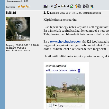
Hozzászólások: 680
Törzstag
2.
Baliházi
Elküldve: 2009-09-14 18:15:34,
Technikai kérdések
Képfeltöltés a netboardra.
Első lépésként egy netes képtárba kell regisztráln
Ez bármelyik szolgáltatónál lehet, mivel a netbo
Tulajdonképpen bármelyik internetes oldalon talál
Én a
www.photobucket.com
&#8211;ot használom
legyenek, egyrészt mert gyorsabban fel lehet tölt
Tagság: 2006-03-11 19:18:44
Tagszám: #28282
oldalt, és nem lehet őket élvezhetően megnézni.
Hozzászólások: 9028
Ha sikerült feltölteni a képet a photobucketra, a