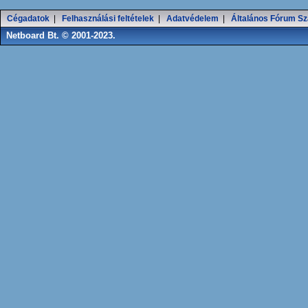
Cégadatok
|
Felhasználási feltételek
|
Adatvédelem
|
Általános Fórum Sz
Netboard Bt. © 2001-2023.