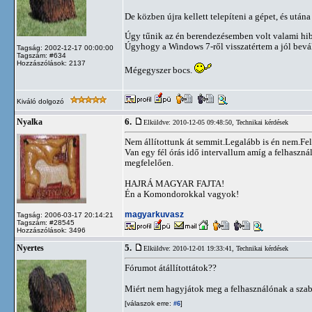
De közben újra kellett telepíteni a gépet, és után
Úgy tűnik az én berendezésemben volt valami hib
Úgyhogy a Windows 7-ről visszatértem a jól bevál
Tagság: 2002-12-17 00:00:00
Tagszám: #634
Hozzászólások: 2137
Mégegyszer bocs.
Kiváló dolgozó
6.
Nyalka
Elküldve: 2010-12-05 09:48:50,
Technikai kérdések
Nem állítottunk át semmit.Legalább is én nem.Fel
Van egy fél órás idő intervallum amíg a felhaszná
megfelelően.
HAJRÁ MAGYAR FAJTA!
Én a Komondorokkal vagyok!
magyarkuvasz
Tagság: 2006-03-17 20:14:21
Tagszám: #28545
Hozzászólások: 3496
5.
Nyertes
Elküldve: 2010-12-01 19:33:41,
Technikai kérdések
Fórumot átállítottátok??
Miért nem hagyjátok meg a felhasználónak a szab
[válaszok erre:
]
#6