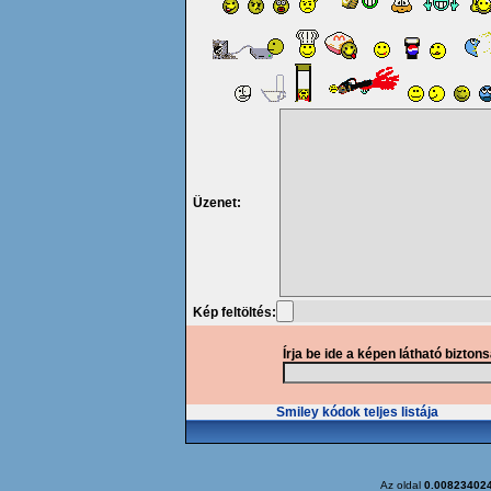
Üzenet:
Kép feltöltés:
Írja be ide a képen látható bizton
Smiley kódok teljes listája
Az oldal
0.00823402