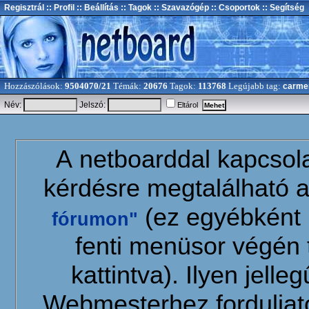
Regisztrál
:: Profil
:: Beállítás
:: Tagok
:: Szavazógép
:: Csoportok
:: Segítség
Hozzászólások:
9504070/21
Témák:
20676
Tagok:
113768
Legújabb tag:
carme
Név:
Jelszó:
Eltárol
A netboarddal kapcsola
kérdésre megtalálható 
(ez egyébként b
fórumon"
fenti menüsor végén 
kattintva). Ilyen jell
Webmesterhez forduljat