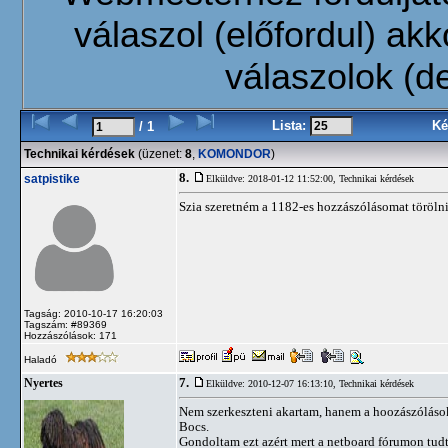
válaszol (előfordul) akko
válaszolok (de
Lista:
Ké
/ 1
Technikai kérdések
(üzenet:
8
,
KOMONDOR
)
8.
satpistike
Elküldve: 2018-01-12 11:52:00,
Technikai kérdések
Szia szeretném a 1182-es hozzászólásomat töröln
Tagság: 2010-10-17 16:20:03
Tagszám: #89369
Hozzászólások: 171
Haladó
7.
Nyertes
Elküldve: 2010-12-07 16:13:10,
Technikai kérdések
Nem szerkeszteni akartam, hanem a hoozászólásokná
Bocs.
Gondoltam ezt azért mert a netboard fórumon tudt