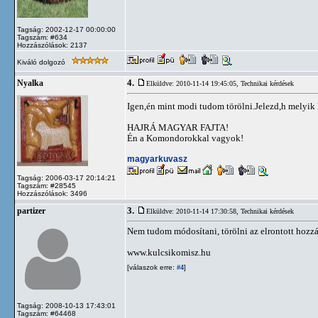
Tagság: 2002-12-17 00:00:00
Tagszám: #634
Hozzászólások: 2137
Kiváló dolgozó
4.
Nyalka
Elküldve: 2010-11-14 19:45:05,
Technikai kérdések
Igen,én mint modi tudom törölni.Jelezd,h melyik
HAJRÁ MAGYAR FAJTA!
Én a Komondorokkal vagyok!
magyarkuvasz
Tagság: 2006-03-17 20:14:21
Tagszám: #28545
Hozzászólások: 3496
3.
partizer
Elküldve: 2010-11-14 17:30:58,
Technikai kérdések
Nem tudom módosítani, törölni az elrontott hozz
www.kulcsikomisz.hu
[válaszok erre:
]
#4
Tagság: 2008-10-13 17:43:01
Tagszám: #64468