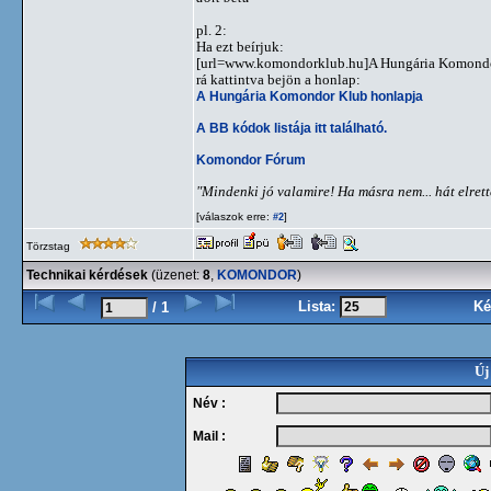
pl. 2:
Ha ezt beírjuk:
[url=www.komondorklub.hu]A Hungária Komondor
rá kattintva bejön a honlap:
A Hungária Komondor Klub honlapja
A BB kódok listája itt található.
Komondor Fórum
"Mindenki jó valamire! Ha másra nem... hát elret
[válaszok erre:
]
#2
Törzstag
Technikai kérdések
(üzenet:
8
,
KOMONDOR
)
Lista:
Ké
/ 1
Új
Név :
Mail :