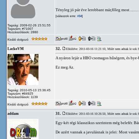
Tényleg jó pár éve lerobbant már,főleg most.......
[válaszok erre:
]
#34
Tagság: 2009-02-26 15:51:55
Tagszám: #71007
Hozzászólások: 2880
Kiváló dolgozó
32.
LackoVM
Elküldve: 2011-03-16 11:21:10,
Miért nem adnak le sok 
A nyáron lejár a HBO csomagos hűségem, és bye-b
Ez meg Az.
Tagság: 2010-05-13 15:36:45
Tagszám: #84925
Hozzászólások: 1139
Kiváló dolgozó
31.
addam
Elküldve: 2011-03-16 10:26:50,
Miért nem adnak le sok 
Egy-két régi klasszikus szerintem még belefér. B
De azért vannak a javulásnak is jelei: Most vasárn