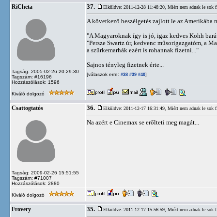
37.
RiCheta
Elküldve: 2011-12-28 11:48:20,
Miért nem adnak le sok 
A következő beszélgetés zajlott le az Amerikába 
"A Magyaroknak így is jó, igaz kedves Kohh bar
"Persze Swartz úr, kedvenc műsorigazgatóm, a Mag
a szűrkemarhák ezért is rohannak fizetni..."
Sajnos tényleg fizetnek érte...
Tagság: 2005-02-26 20:29:30
[válaszok erre:
]
#38
#39
#40
Tagszám: #16196
Hozzászólások: 1596
Kiváló dolgozó
36.
Csattogtatós
Elküldve: 2011-12-17 16:31:49,
Miért nem adnak le sok 
Na azért e Cinemax se erőlteti meg magát...
Tagság: 2009-02-26 15:51:55
Tagszám: #71007
Hozzászólások: 2880
Kiváló dolgozó
35.
Frovery
Elküldve: 2011-12-17 15:56:59,
Miért nem adnak le sok 