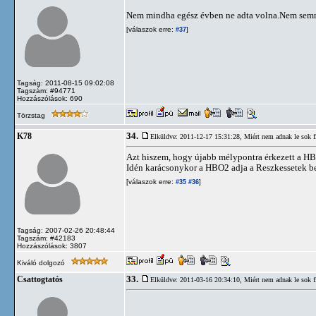
Nem mindha egész évben ne adta volna.Nem semm
[válaszok erre:
]
#37
Tagság: 2011-08-15 09:02:08
Tagszám: #94771
Hozzászólások: 690
Törzstag
34.
K78
Elküldve: 2011-12-17 15:31:28,
Miért nem adnak le sok 
Azt hiszem, hogy újabb mélypontra érkezett a H
Idén karácsonykor a HBO2 adja a Reszkessetek b
[válaszok erre:
]
#35
#36
Tagság: 2007-02-26 20:48:44
Tagszám: #42183
Hozzászólások: 3807
Kiváló dolgozó
33.
Csattogtatós
Elküldve: 2011-03-16 20:34:10,
Miért nem adnak le sok 