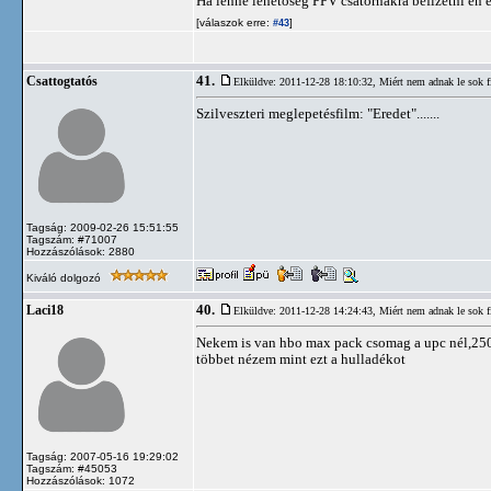
Ha lenne lehetőség PPV csatornákra befizetni én 
[válaszok erre:
]
#43
41.
Csattogtatós
Elküldve: 2011-12-28 18:10:32,
Miért nem adnak le sok 
Szilveszteri meglepetésfilm: "Eredet".......
Tagság: 2009-02-26 15:51:55
Tagszám: #71007
Hozzászólások: 2880
Kiváló dolgozó
40.
Laci18
Elküldve: 2011-12-28 14:24:43,
Miért nem adnak le sok 
Nekem is van hbo max pack csomag a upc nél,2500a
többet nézem mint ezt a hulladékot
Tagság: 2007-05-16 19:29:02
Tagszám: #45053
Hozzászólások: 1072