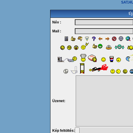
SAT.HU
Új
Név :
Mail :
Üzenet:
Kép feltöltés: