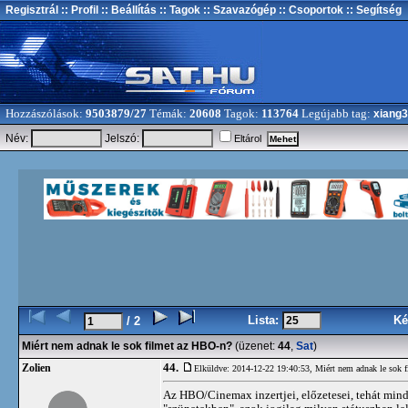
Regisztrál
:: Profil
:: Beállítás
:: Tagok
:: Szavazógép
:: Csoportok
:: Segítség
Hozzászólások:
9503879/27
Témák:
20608
Tagok:
113764
Legújabb tag:
xiang
Név:
Jelszó:
Eltárol
Lista:
Ké
/ 2
Miért nem adnak le sok filmet az HBO-n?
(üzenet:
44
,
Sat
)
44.
Zolien
Elküldve: 2014-12-22 19:40:53,
Miért nem adnak le sok 
Az HBO/Cinemax inzertjei, előzetesei, tehát minde