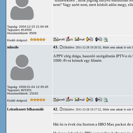
"szünetekben", azok jogilag milyen státuszban le
nem? Vagy azért nem, mert kódolt adón megy, ell
Tagság: 2004-12-15 21:00:48
Tagszám: #14500
Hozzászólások: 8508
Kiváló dolgozó
43.
mlaszlo
Elküldve: 2011-12-28 19:20:55,
Miért nem adnak le sok 
A PPV elég drága, hasonló szolgáltatás IPTV-n és 
1000.-Ft-ot kérnek egy filmért.
Tagság: 2006-01-04 12:35:45
Tagszám: #25351
Hozzászólások: 15242
Kiváló dolgozó
42.
Leíratkozott felhasználó
Elküldve: 2011-12-28 19:17:52,
Miért nem adnak le sok 
Hát én is évek óta fizetem a HBO Max packot de