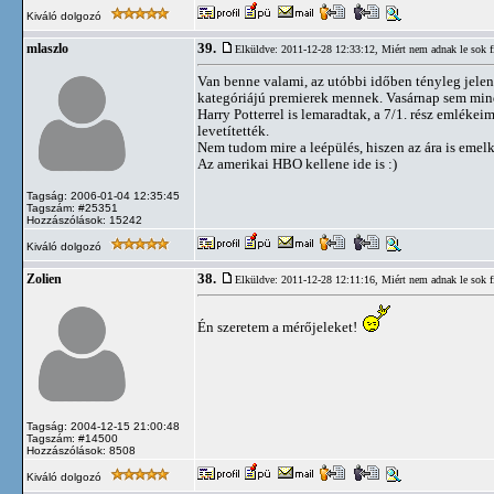
Kiváló dolgozó
39.
mlaszlo
Elküldve: 2011-12-28 12:33:12,
Miért nem adnak le sok 
Van benne valami, az utóbbi időben tényleg jele
kategóriájú premierek mennek. Vasárnap sem mind
Harry Potterrel is lemaradtak, a 7/1. rész emlé
levetítették.
Nem tudom mire a leépülés, hiszen az ára is emelk
Az amerikai HBO kellene ide is :)
Tagság: 2006-01-04 12:35:45
Tagszám: #25351
Hozzászólások: 15242
Kiváló dolgozó
38.
Zolien
Elküldve: 2011-12-28 12:11:16,
Miért nem adnak le sok 
Én szeretem a mérőjeleket!
Tagság: 2004-12-15 21:00:48
Tagszám: #14500
Hozzászólások: 8508
Kiváló dolgozó