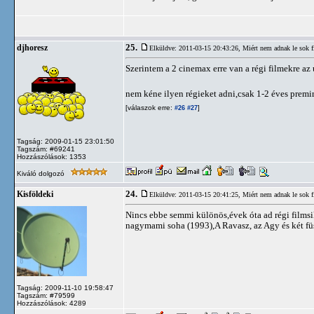
25.
djhoresz
Elküldve: 2011-03-15 20:43:26,
Miért nem adnak le sok 
Szerintem a 2 cinemax erre van a régi filmekre a
nem kéne ilyen régieket adni,csak 1-2 éves premi
[válaszok erre:
]
#26
#27
Tagság: 2009-01-15 23:01:50
Tagszám: #69241
Hozzászólások: 1353
Kiváló dolgozó
24.
Kisföldeki
Elküldve: 2011-03-15 20:41:25,
Miért nem adnak le sok 
Nincs ebbe semmi különös,évek óta ad régi filmsi
nagymami soha (1993),A Ravasz, az Agy és két fü
Tagság: 2009-11-10 19:58:47
Tagszám: #79599
Hozzászólások: 4289