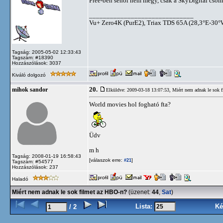
Free-ben sehol nem megy, csak a SkyDigital cso
______________________________
Vu+ Zero4K (PurE2), Triax TDS 65A (28,3°E-30°W
Tagság: 2005-05-02 12:33:43
Tagszám: #18390
Hozzászólások: 3037
Kiváló dolgozó
20.
mihok sandor
Elküldve: 2009-03-18 13:07:53,
Miért nem adnak le sok 
World movies hol fogható fta?
Üdv
m h
Tagság: 2008-01-19 16:58:43
[válaszok erre:
]
#21
Tagszám: #54577
Hozzászólások: 237
Haladó
Miért nem adnak le sok filmet az HBO-n?
(üzenet:
44
,
Sat
)
Lista:
Ké
/ 2