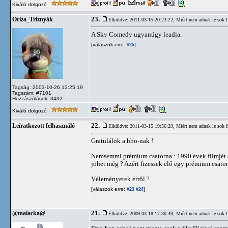
Kiváló dolgozó
23.
Oriza_Triznyák
Elküldve: 2011-03-15 20:23:22,
Miért nem adnak le sok 
A Sky Comedy ugyanúgy leadja.
[válaszok erre:
]
#25
Tagság: 2003-10-26 13:25:19
Tagszám: #7101
Hozzászólások: 3432
Kiváló dolgozó
22.
Leíratkozott felhasználó
Elküldve: 2011-03-15 19:56:29,
Miért nem adnak le sok 
Gratulálok a hbo-nak !
Nemsemmi prémium csatorna : 1990 évek filmjét ad
jöhet még ? Azért fizessek elő egy prémium csato
Véleményetek erről ?
[válaszok erre:
]
#23
#24
21.
@malacka@
Elküldve: 2009-03-18 17:30:48,
Miért nem adnak le sok 