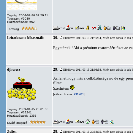
Tagság: 2004-02-26 07:59:11
Tagszám: #9030
Hozzászólások: 552
Törzstag
30.
Leíratkozott felhasználó
Elküldve: 2011-03-15 21:49:54,
Miért nem adnak le sok 
Egyetértek ! Aki a prémium csatornáért fizet az v
29.
djhoresz
Elküldve: 2011-03-15 21:03:58,
Miért nem adnak le sok 
Az lehet,hogy más a célközönsége no de egy prém
film+.
Szerintem
[válaszok erre:
]
#30
#31
Tagság: 2009-01-15 23:01:50
Tagszám: #69241
Hozzászólások: 1353
Kiváló dolgozó
28.
Zolien
Elküldve: 2011-03-15 20:58:35,
Miért nem adnak le sok 