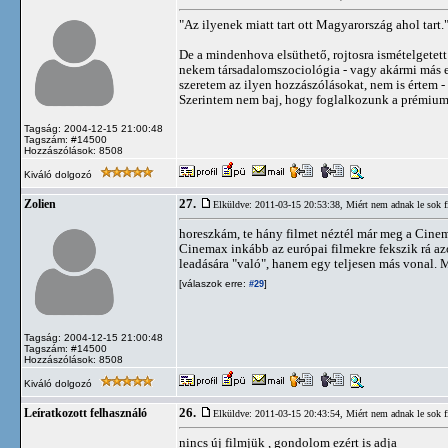
"Az ilyenek miatt tart ott Magyarország ahol tart.
De a mindenhova elsüthető, rojtosra ismételgetett
nekem társadalomszociológia - vagy akármi más eg
szeretem az ilyen hozzászólásokat, nem is értem - 
Szerintem nem baj, hogy foglalkozunk a prémiumcs
Tagság: 2004-12-15 21:00:48
Tagszám: #14500
Hozzászólások: 8508
Kiváló dolgozó
27.
Zolien
Elküldve: 2011-03-15 20:53:38,
Miért nem adnak le sok 
horeszkám, te hány filmet néztél már meg a Cine
Cinemax inkább az európai filmekre fekszik rá azon
leadására "való", hanem egy teljesen más vonal. 
[válaszok erre:
]
#29
Tagság: 2004-12-15 21:00:48
Tagszám: #14500
Hozzászólások: 8508
Kiváló dolgozó
26.
Leíratkozott felhasználó
Elküldve: 2011-03-15 20:43:54,
Miért nem adnak le sok 
nincs új filmjük , gondolom ezért is adja