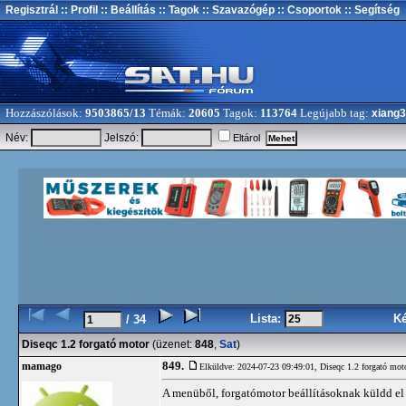
Regisztrál
:: Profil
:: Beállítás
:: Tagok
:: Szavazógép
:: Csoportok
:: Segítség
Hozzászólások:
9503865/13
Témák:
20605
Tagok:
113764
Legújabb tag:
xiang
Név:
Jelszó:
Eltárol
Lista:
K
/ 34
Diseqc 1.2 forgató motor
(üzenet:
848
,
Sat
)
849.
mamago
Elküldve: 2024-07-23 09:49:01,
Diseqc 1.2 forgató mot
A menüből, forgatómotor beállításoknak küldd el a