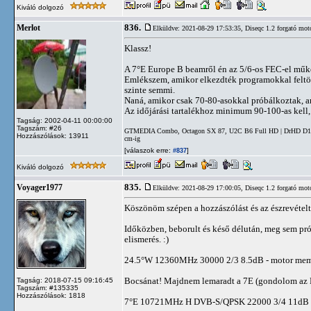
Kiváló dolgozó
836.
Merlot
Elküldve: 2021-08-29 17:53:35,
Diseqc 1.2 forgató mot
Klassz!
A 7°E Europe B beamről én az 5/6-os FEC-el műk
Emlékszem, amikor elkezdték programokkal feltöl
szinte semmi.
Naná, amikor csak 70-80-asokkal próbálkoztak, 
Az időjárási tartalékhoz minimum 90-100-as kell, 
Tagság: 2002-04-11 00:00:00
Tagszám: #26
GTMEDIA Combo, Octagon SX 87, U2C B6 Full HD | DrHD D15 | 
Hozzászólások: 13911
cm-ig
[válaszok erre:
]
#837
Kiváló dolgozó
835.
Voyager1977
Elküldve: 2021-08-29 17:00:05,
Diseqc 1.2 forgató mot
Köszönöm szépen a hozzászólást és az észrevételt
Időközben, beborult és késő délután, meg sem pró
elismerés. :)
24.5°W 12360MHz 30000 2/3 8.5dB - motor memo:0
Bocsánat! Majdnem lemaradt a 7E (gondolom az
Tagság: 2018-07-15 09:16:45
Tagszám: #135335
Hozzászólások: 1818
7°E 10721MHz H DVB-S/QPSK 22000 3/4 11dB