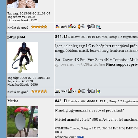
Tagság: 2015-08-26 21:07:04
Tagszám: #131919
Hozzászólások: 1521
Kiváló dolgozó
844.
garga pista
Elküldve: 2021-10-10 13:07:00,
Diseqc 1.2 forgató mot
Igen, jelenleg egy LG tv beépített tunerjával pr
megpróbálom másik box-al meg lemérem az áramo
Sat: Ustym 4K Pro, Vu+ Zero 4K + Technisat Mult
Ignore lista: miki2002, Zolien
Nincs support priv
Tagság: 2006-07-02 18:43:48
Tagszám: #32270
Hozzászólások: 5656
Kiváló dolgozó
843.
Merlot
Elküldve: 2021-10-10 11:19:11,
Diseqc 1.2 forgató mot
Mindig ugyanazzal a vevővel próbáltad?
Mértél áramfelvételt? 300 mA-t vehet fel maximum, 
GTMEDIA Combo, Octagon SX 87, U2C B6 Full HD | DrHD D15 | 
cm-ig
[válaszok erre:
]
#844