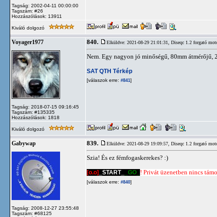
Tagság: 2002-04-11 00:00:00
Tagszám: #26
Hozzászólások: 13911
Kiváló dolgozó
840.
Voyager1977
Elküldve: 2021-08-29 21:01:31,
Diseqc 1.2 forgató mot
Nem. Egy nagyon jó minőségű, 80mm átmérőjű, 
SAT QTH Térkép
[válaszok erre:
]
#841
Tagság: 2018-07-15 09:16:45
Tagszám: #135335
Hozzászólások: 1818
Kiváló dolgozó
839.
Gabywap
Elküldve: 2021-08-29 19:09:57,
Diseqc 1.2 forgató mot
Szia! És ez fémfogaskerekes? :)
[o.o]
_START_
_GO_
! Privát üzenetben nincs támog
[válaszok erre:
]
#840
Tagság: 2008-12-27 23:55:48
Tagszám: #68125