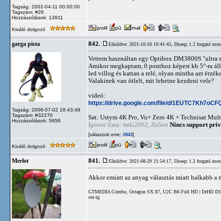
Tagság: 2002-04-11 00:00:00
Tagszám: #26
Hozzászólások: 13911
Kiváló dolgozó
842.
garga pista
Elküldve: 2021-10-10 10:41:45,
Diseqc 1.2 forgató mot
Vettem használtan egy Optibox DM3800S "ultra s
Amikor megkaptam, 0 ponthoz képest kb 5°-ra állt
led villog és kattan a relé, olyan mintha azt érzé
Valakinek van ötlelt, mit lehetne kezdeni vele?
videó:
https://drive.google.com/file/d/1EUTC7Kh7oC
Tagság: 2006-07-02 18:43:48
Tagszám: #32270
Sat: Ustym 4K Pro, Vu+ Zero 4K + Technisat Mult
Hozzászólások: 5656
Ignore lista: miki2002, Zolien
Nincs support priv
[válaszok erre:
]
#843
Kiváló dolgozó
841.
Merlot
Elküldve: 2021-08-29 21:54:17,
Diseqc 1.2 forgató mot
Akkor emiatt az anyag választás miatt halkabb a 
GTMEDIA Combo, Octagon SX 87, U2C B6 Full HD | DrHD D15 | 
cm-ig