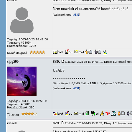
831.
rafaell
Elküldve: 2021-08-15 14:58:27,
Diseqc 1.2 forgató mot
Nem mozdult el az antenna?A koordináták jók?
[válaszok erre:
]
#832
Tagság: 2005-10-23 18:42:50
Tagszám: #23054
Hozzászólások: 1235
Kiváló dolgozó
830.
slpg590
Elküldve: 2021-08-15 14:06:10,
Diseqc 1.2 forgató mot
USALS.
****************
90 cm tányér > 0,7 dB Philips LNB > Digipower SG 2100 motor 
[válaszok erre:
]
#831
Tagság: 2003-10-16 10:59:11
Tagszám: #6982
Hozzászólások: 396
Törzstag
829.
rafaell
Elküldve: 2021-08-15 13:52:26,
Diseqc 1.2 forgató mot
Min van diseqc 2.1 vagy USALS?