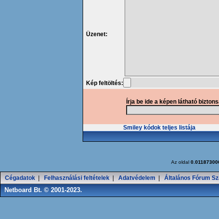
Üzenet:
Kép feltöltés:
Írja be ide a képen látható bizton
Smiley kódok teljes listája
Az oldal
0.01187300
Cégadatok
|
Felhasználási feltételek
|
Adatvédelem
|
Általános Fórum Sz
Netboard Bt. © 2001-2023.