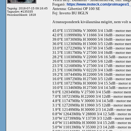
Forgató:
https://www.moteck.com/proimages/1
Antenna: Gibertini OP 100 SE
Tagság: 2018-07-15 09:16:45
Tagszám: #135335
Fej: Inverto BU HGLN
Hozzászólások: 1818
A transzponderek kiválasztása mögött, nem volt
45.0°E 11555MHz V 30000 3/4 13dB - motor m
42.0°E 11999MHz V 11666 3/4 16dB - motor m
39.0°E 10730MHz H 30000 5/6 16dB - motor m
36.0°E 11230MHz H 15000 3/5 12dB- motor me
33.0°E 12722MHz V 16730 3/4 15dB - motor m
31.5°E 11817MHz V 27500 3/4 16dB - motor m
28.2°E 11038MHz V 22000 5/6 16.5dB - motor 
26.0°E 11938MHz V 27500 5/6 12dB - motor m
23.5°E 12168MHz V 27500 3/4 17dB - motor m
21.5°E 11663MHz V 02220 3/4 13dB - motor m
19.2°E 10744MHz H 22000 5/6 16dB - motor m
16.0°E 10972MHz H 27500 3/5 12dB - motor m
13.0°E 10727MHz H 30000 3/4 15.5dB - motor 
10.0°E 11346MHz H 27500 3/4 14.5dB - motor 
9.0°E 12034MHz V 27500 3/4 15dB - motor me
7.0°E 10721MHz H 22000 3/4 12dB - motor me
4.8°E 11747MHz V 30000 3/4 14.5dB - motor m
3.1°E 12720MHz H 13960 3/5 12dB - motor me
1.9°E 12149MHz H 30000 2/3 14.2dB - motor m
0.8°W 12643MHz V 28800 3/4 12.5dB - motor 
3.0°W 12739MHz V 13739 3/3 12dB - motor me
4.0°W 11140MHz H 30000 3/4 15.2dB - motor 
5.0°W 11013MHz V 35300 2/3 14.2dB - motor 