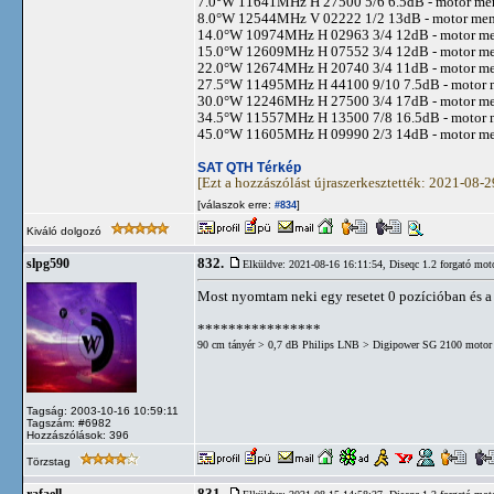
7.0°W 11641MHz H 27500 5/6 6.5dB - motor m
8.0°W 12544MHz V 02222 1/2 13dB - motor me
14.0°W 10974MHz H 02963 3/4 12dB - motor m
15.0°W 12609MHz H 07552 3/4 12dB - motor m
22.0°W 12674MHz H 20740 3/4 11dB - motor m
27.5°W 11495MHz H 44100 9/10 7.5dB - motor
30.0°W 12246MHz H 27500 3/4 17dB - motor m
34.5°W 11557MHz H 13500 7/8 16.5dB - motor
45.0°W 11605MHz H 09990 2/3 14dB - motor m
SAT QTH Térkép
[Ezt a hozzászólást újraszerkesztették: 2021-08-
[válaszok erre:
]
#834
Kiváló dolgozó
832.
slpg590
Elküldve: 2021-08-16 16:11:54,
Diseqc 1.2 forgató mot
Most nyomtam neki egy resetet 0 pozícióban és a 
****************
90 cm tányér > 0,7 dB Philips LNB > Digipower SG 2100 motor 
Tagság: 2003-10-16 10:59:11
Tagszám: #6982
Hozzászólások: 396
Törzstag