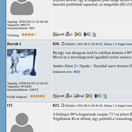
hasonló problémát tapasztal, ez megoldás (SG-210
Tagság: 2003-09-14 12:46:44
Tagszám: #6575
Hozzászólások: 562
Törzstag
826.
Barczik L
Elküldve: 2021-08-12 09:43:42,
Diseqc 1.2 forgató mot
Ha úgy van ahogyan írod és valóban kiment a 90°-
Mivel az a microkapcsoló igazából szinte sosincs 
Amiko Alien 2+ /Spark/ - Toroidal wave frontie
[válaszok erre:
]
#827
Tagság: 2009-04-28 12:44:01
Tagszám: #73340
Hozzászólások: 10673
Kiváló dolgozó
825.
ITI
Elküldve: 2021-08-12 08:40:49,
Diseqc 1.2 forgató mot
A földrajzi 90°a forgatónak csupán 71°-ot jelent B
Végállások Ki-re állítsd, úgy próbáld a visszaforga