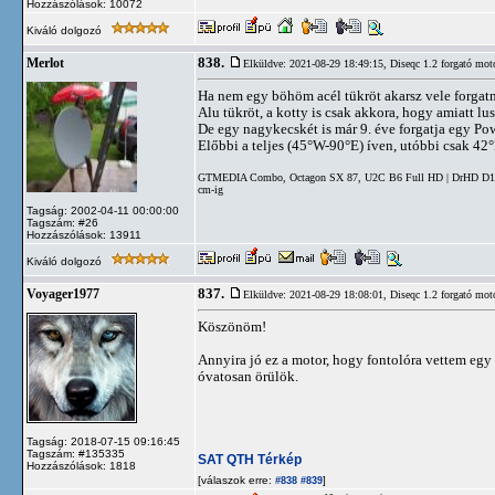
Hozzászólások: 10072
Kiváló dolgozó
838.
Merlot
Elküldve: 2021-08-29 18:49:15,
Diseqc 1.2 forgató mot
Ha nem egy böhöm acél tükröt akarsz vele forgat
Alu tükröt, a kotty is csak akkora, hogy amiatt lus
De egy nagykecskét is már 9. éve forgatja egy P
Előbbi a teljes (45°W-90°E) íven, utóbbi csak 42°
GTMEDIA Combo, Octagon SX 87, U2C B6 Full HD | DrHD D15 | 
cm-ig
Tagság: 2002-04-11 00:00:00
Tagszám: #26
Hozzászólások: 13911
Kiváló dolgozó
837.
Voyager1977
Elküldve: 2021-08-29 18:08:01,
Diseqc 1.2 forgató mot
Köszönöm!
Annyira jó ez a motor, hogy fontolóra vettem egy 1
óvatosan örülök.
Tagság: 2018-07-15 09:16:45
Tagszám: #135335
SAT QTH Térkép
Hozzászólások: 1818
[válaszok erre:
]
#838
#839