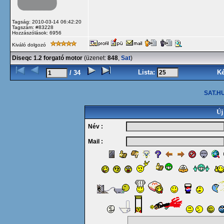
Tagság: 2010-03-14 06:42:20
Tagszám: #83228
Hozzászólások: 6956
Kiváló dolgozó
Diseqc 1.2 forgató motor
(üzenet:
848
,
Sat
)
Lista:
K
/ 34
SAT.HU
Új
Név :
Mail :