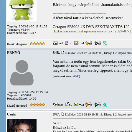
Bár írtad, hogy már próbáltad, áramtalanítás utá
---------------------------------------------
A fény távol tartja a képzeletbeli szörnyeket.
Octagon SF8008 4K DVB-S2X/TRIAX TDS 120 - 
Tagság: 2003-11-05 11:41:52
Tagszám: #7244
[Ezt a hozzászólást újraszerkesztették: 2024-07-
Hozzászólások: 1317
Kiváló dolgozó
848.
ERNYÖ
Elküldve: 2024-07-23 08:34:05,
Diseqc 1.2 forgató mot
Van nekem a tetőn egy fém fogaskerekes talán Op
forgatni de nem csinál semmit. Már az is előrelép
megközelíteni. Nincs esetleg tippetek arra,hogy le
[válaszok erre:
]
#849
Tagság: 2007-10-24 12:22:24
Tagszám: #50667
Hozzászólások: 1406
Kiváló dolgozó
847.
Csuhi
Elküldve: 2024-02-19 19:56:13,
Diseqc 1.2 forgató mot
Szia!
Köszi az infót.
Szerdán lesz egy kis időm, utánanézek, hogy hol 