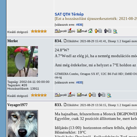
SAT QTH Térkép
[Ezt a hozzászólást újraszerkesztették: 2021-08-
[válaszok erre:
]
#836
Kiváló dolgozó
834.
Merlot
Elküldve: 2021-08-29 15:41:41,
Diseqc 1.2 forgató mot
24.8°W?
A 7°W-nél az elég jó, ha a nemrég modulációs mód
Ami még érdekelne, mi a helyzet a 7°E holdon 
GTMEDIA Combo, Octagon SX 87, U2C B6 Full HD | DrHD D15 | 
cm-ig
Tagság: 2002-04-11 00:00:00
[válaszok erre:
]
#835
Tagszám: #26
Hozzászólások: 13911
Kiváló dolgozó
833.
Voyager1977
Elküldve: 2021-08-29 13:56:15,
Diseqc 1.2 forgató mot
Ma hajnalban, felszereltem a Moteck DIGIPOWER S
Egyelőre, csak 32 pozíciót állítottam be, mert k
Időjárás (13:00): horizonton erősen felhős, égbolt
Hőmérséklet: 19°C
Vételi hely: Dunántúl - Székesfehérvár, Tszf. mag