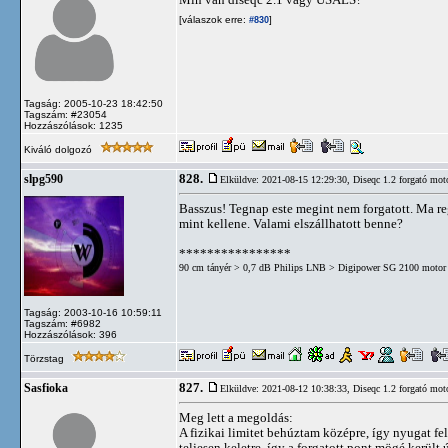
[válaszok erre:
]
#830
Tagság: 2005-10-23 18:42:50
Tagszám: #23054
Hozzászólások: 1235
Kiváló dolgozó
828.
slpg590
Elküldve: 2021-08-15 12:29:30,
Diseqc 1.2 forgató mot
Basszus! Tegnap este megint nem forgatott. Ma r
mint kellene. Valami elszállhatott benne?
****************
90 cm tányér > 0,7 dB Philips LNB > Digipower SG 2100 motor 
Tagság: 2003-10-16 10:59:11
Tagszám: #6982
Hozzászólások: 396
Törzstag
827.
Sasfioka
Elküldve: 2021-08-12 10:38:33,
Diseqc 1.2 forgató mot
Meg lett a megoldás:
A fizikai limitet behúztam középre, így nyugat fel
teljesen keletre, így a forgatott pont mögé került