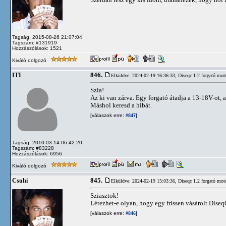
Tagság: 2015-08-26 21:07:04
Tagszám: #131919
Hozzászólások: 1521
Kiváló dolgozó
846.
ITI
Elküldve: 2024-02-19 16:36:33,
Diseqc 1.2 forgató mot
Szia!
Az ki van zárva. Egy forgató átadja a 13-18V-ot, 
Máshol keresd a hibát.
[válaszok erre:
]
#847
Tagság: 2010-03-14 06:42:20
Tagszám: #83228
Hozzászólások: 6956
Kiváló dolgozó
845.
Csuhi
Elküldve: 2024-02-19 15:03:36,
Diseqc 1.2 forgató mot
Sziasztok!
Létezhet-e olyan, hogy egy frissen vásárolt Dise
[válaszok erre:
]
#846