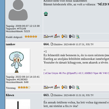
Kristóf nem volt rossz szakember.
Bármit kérdeztek tőle, az volt a válasza: "
NÉZD 
Tagság: 2009-06-07 12:13:38
Tagszám: #75148
Hozzászólások: 5215
Kiváló dolgozó
664.
tamkov
Elküldve: 2023-08-09 15:37:31,
FIX TV
+1
Ez felmerült már bennem is, én is ezen néztem (me
Esetleg az utoljára feltöltött műsorokat ismételgetn
Youtube és társait kihagyom, nem akarok a tévén 
--
[ uClan Ustym 4K Pro @OpenPLi v8.3 | AMIKO Viper 4K V40 C
Tagság: 2022-08-14 14:10:41
Tagszám: #138363
Hozzászólások: 649
Törzstag
663.
Klown
Elküldve: 2023-08-09 15:31:18,
FIX TV
Én annak örültem volna, ha lett volna úgymond egy
lett, mi történt a fix.tv óta!