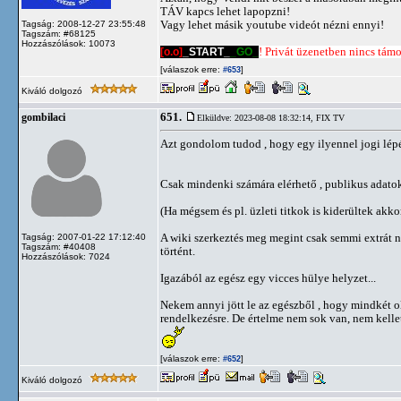
TÁV kapcs lehet lapopzni!
Vagy lehet másik youtube videót nézni ennyi!
Tagság: 2008-12-27 23:55:48
Tagszám: #68125
Hozzászólások: 10073
[o.o]
_START_
_GO_
! Privát üzenetben nincs támog
[válaszok erre:
]
#653
Kiváló dolgozó
651.
gombilaci
Elküldve: 2023-08-08 18:32:14,
FIX TV
Azt gondolom tudod , hogy egy ilyennel jogi lépé
Csak mindenki számára elérhető , publikus adatokr
(Ha mégsem és pl. üzleti titkok is kiderültek akko
A wiki szerkeztés meg megint csak semmi extrát n
Tagság: 2007-01-22 17:12:40
Tagszám: #40408
történt.
Hozzászólások: 7024
Igazából az egész egy vicces hülye helyzet...
Nekem annyi jött le az egészből , hogy mindkét ol
rendelkezésre. De értelme nem sok van, nem kelle
[válaszok erre:
]
#652
Kiváló dolgozó