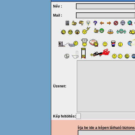
Név :
Mail :
Üzenet:
Kép feltöltés:
Írja be ide a képen látható bizton