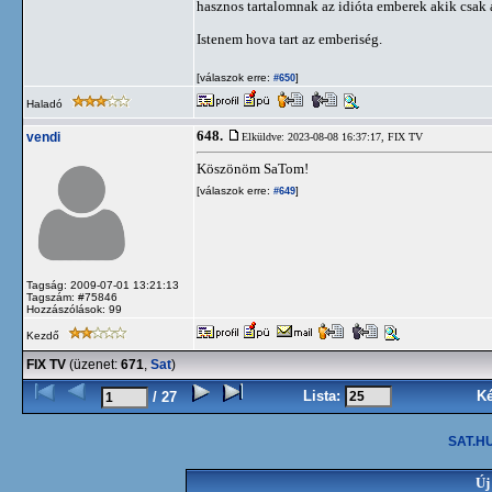
hasznos tartalomnak az idióta emberek akik csak a
Istenem hova tart az emberiség.
[válaszok erre:
]
#650
Haladó
648.
vendi
Elküldve: 2023-08-08 16:37:17,
FIX TV
Köszönöm SaTom!
[válaszok erre:
]
#649
Tagság: 2009-07-01 13:21:13
Tagszám: #75846
Hozzászólások: 99
Kezdő
FIX TV
(üzenet:
671
,
Sat
)
Lista:
K
/ 27
SAT.HU
Új