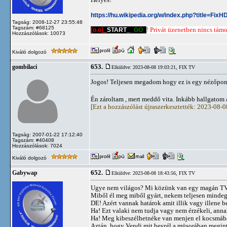
https://hu.wikipedia.org/w/index.php?title=Fi
Tagság: 2008-12-27 23:55:48
Tagszám: #68125
[o.o]
_START_
_GO_
! Privát üzenetben nincs támog
Hozzászólások: 10073
Kiváló dolgozó
653.
gombilaci
Elküldve: 2023-08-08 19:03:21,
FIX TV
Jogos! Teljesen megadom hogy ez is egy nézőpont.
Én zároltam , mert meddő vita. Inkább hallgatom 
[Ezt a hozzászólást újraszerkesztették: 2023-08-
Tagság: 2007-01-22 17:12:40
Tagszám: #40408
Hozzászólások: 7024
Kiváló dolgozó
652.
Gabywap
Elküldve: 2023-08-08 18:43:56,
FIX TV
Ugye nem világos? Mi közünk van egy magán T
Miből él meg miből gyárt, nekem teljesen mindeg
DE! Azért vannak határok amit illik vagy illene bet
Ha! Ezt valaki nem tudja vagy nem érzékeli, annak
Ha! Meg kibeszélhetnéke van menjen el kocsmába
Aztán, hogy Vendi mit beszél a müsorában megint a