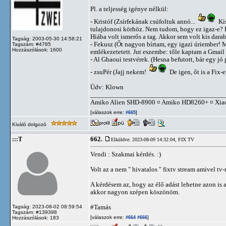
Pl. a teljesség igénye nélkül:
- Kristóf (Zsírfekának csúfoltuk annó...
Kis
tulajdonosi körhöz. Nem tudom, hogy ez igaz-e? K
Hiába volt ismerős a tag. Akkor sem volt kis darab
Tagság: 2003-05-30 14:58:21
- Fekusz (Őt nagyon bírtam, egy igazi úriember! M
Tagszám: #4785
Hozzászólások: 1600
emlékezetetett. Jut eszembe: tőle kaptam a Gmail
- Al Ghaoui testvérek. (Hesna befutott, bár egy j
- zsuPér (Jajj nekem!
De igen, őt is a Fix-
Üdv: Klown
______________________________________
Amiko Alien SHD-8900 ¤ Amiko HD8260+ ¤ Xia
[válaszok erre:
]
#665
Kiváló dolgozó
662.
:::T
Elküldve: 2023-08-09 14:32:04,
FIX TV
Vendi : Szakmai kérdés. :)
Volt az a nem " hivatalos " fixtv stream amivel tv-
A kérdésem az, hogy az élő adást lehetne azon is
akkor nagyon szépen köszönöm.
#Tamás
Tagság: 2023-08-02 08:59:54
Tagszám: #139398
[válaszok erre:
]
Hozzászólások: 183
#664
#666