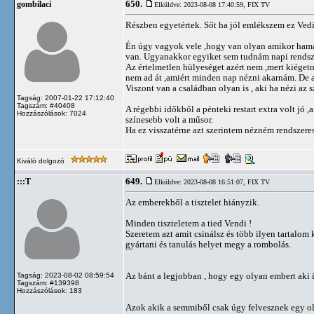
650.
gombilaci
Elküldve: 2023-08-08 17:40:59,
FIX TV
Részben egyetértek. Sőt ha jól emlékszem ez Vedin
Én úgy vagyok vele ,hogy van olyan amikor hamar
van. Ugyanakkor egyiket sem tudnám napi rendsz
Az értelmetlen hülyeséget azért nem ,mert kiéget
nem ad át ,amiért minden nap nézni akarnám. De 
Viszont van a családban olyan is , aki ha nézi az 
Tagság: 2007-01-22 17:12:40
Tagszám: #40408
A régebbi időkből a pénteki restart extra volt jó ,
Hozzászólások: 7024
színesebb volt a műsor.
Ha ez visszatérne azt szerintem nézném rendszere
Kiváló dolgozó
649.
:::T
Elküldve: 2023-08-08 16:51:07,
FIX TV
Az emberekből a tisztelet hiányzik.
Minden tiszteletem a tied Vendi !
Szeretem azt amit csinálsz és több ilyen tartalom 
gyártani és tanulás helyet megy a rombolás.
Az bánt a legjobban , hogy egy olyan embert aki 
Tagság: 2023-08-02 08:59:54
Tagszám: #139398
Hozzászólások: 183
Azok akik a semmiből csak úgy felvesznek egy olt