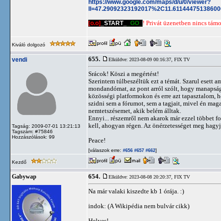
https://www.google.com/maps/d/u/0/viewer?
ll=47.29092323192017%2C11.611444751386
[o.o]
_START_
_GO_
! Privát üzenetben nincs támog
Kiváló dolgozó
655.
vendi
Elküldve: 2023-08-09 00:16:37,
FIX TV
Srácok! Köszi a megértést!
Szerintem túlbeszéltük ezt a témát. Szarul esett a
mondandómat, az pont arról szólt, hogy manapsá
közösségi platformokon és erre azt tapasztalom, 
szidni sem a fórumot, sem a tagjait, mivel én mag
nemtetszésemet, akik belém álltak.
Ennyi... részemről nem akarok már ezzel többet f
kell, ahogyan régen. Az önérzetességet meg hagyj
Tagság: 2009-07-01 13:21:13
Tagszám: #75846
Hozzászólások: 99
Peace!
[válaszok erre:
]
#656
#657
#662
Kezdő
654.
Gabywap
Elküldve: 2023-08-08 20:20:37,
FIX TV
Na már valaki kiszedte kb 1 órája. :)
indok: (A Wikipédia nem bulvár cikk)
Helyes!