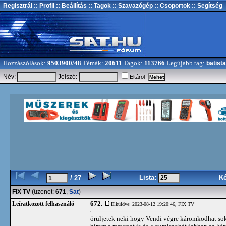
Regisztrál
:: Profil
:: Beállítás
:: Tagok
:: Szavazógép
:: Csoportok
:: Segítség
Hozzászólások:
9503900/48
Témák:
20611
Tagok:
113766
Legújabb tag:
batista
Név:
Jelszó:
Eltárol
Lista:
K
/ 27
FIX TV
(üzenet:
671
,
Sat
)
672.
Leíratkozott felhasználó
Elküldve: 2023-08-12 19:20:46,
FIX TV
örüljetek neki hogy Vendi végre káromkodhat sokk