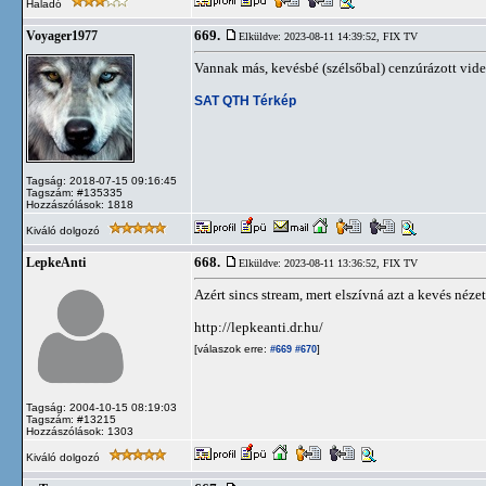
Haladó
669.
Voyager1977
Elküldve: 2023-08-11 14:39:52,
FIX TV
Vannak más, kevésbé (szélsőbal) cenzúrázott vide
SAT QTH Térkép
Tagság: 2018-07-15 09:16:45
Tagszám: #135335
Hozzászólások: 1818
Kiváló dolgozó
668.
LepkeAnti
Elküldve: 2023-08-11 13:36:52,
FIX TV
Azért sincs stream, mert elszívná azt a kevés né
http://lepkeanti.dr.hu/
[válaszok erre:
]
#669
#670
Tagság: 2004-10-15 08:19:03
Tagszám: #13215
Hozzászólások: 1303
Kiváló dolgozó