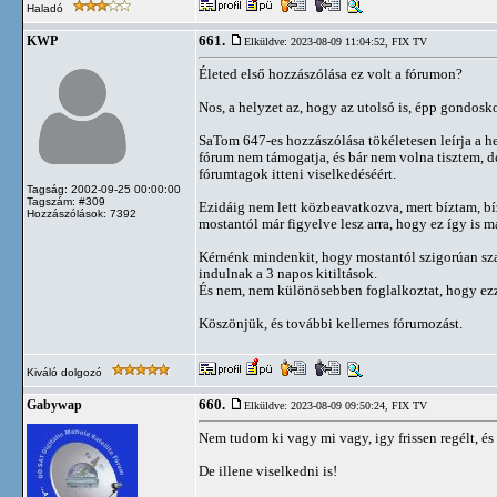
Haladó
661.
KWP
Elküldve: 2023-08-09 11:04:52,
FIX TV
Életed első hozzászólása ez volt a fórumon?
Nos, a helyzet az, hogy az utolsó is, épp gondosk
SaTom 647-es hozzászólása tökéletesen leírja a h
fórum nem támogatja, és bár nem volna tisztem, d
fórumtagok itteni viselkedéséért.
Tagság: 2002-09-25 00:00:00
Tagszám: #309
Ezidáig nem lett közbeavatkozva, mert bíztam, bí
Hozzászólások: 7392
mostantól már figyelve lesz arra, hogy ez így is m
Kérnénk mindenkit, hogy mostantól szigorúan sza
indulnak a 3 napos kitiltások.
És nem, nem különösebben foglalkoztat, hogy ezz
Köszönjük, és további kellemes fórumozást.
Kiváló dolgozó
660.
Gabywap
Elküldve: 2023-08-09 09:50:24,
FIX TV
Nem tudom ki vagy mi vagy, igy frissen regélt, és
De illene viselkedni is!