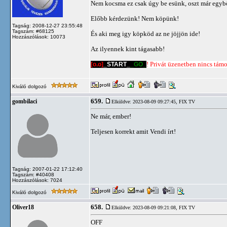
Nem kocsma ez csak úgy be esünk, oszt már egyb
Előbb kérdezünk! Nem köpünk!
Tagság: 2008-12-27 23:55:48
Tagszám: #68125
És aki meg igy köpköd az ne jöjjön ide!
Hozzászólások: 10073
Az ilyennek kint tágasabb!
[o.o]
_START_
_GO_
! Privát üzenetben nincs támog
Kiváló dolgozó
659.
gombilaci
Elküldve: 2023-08-09 09:27:45,
FIX TV
Ne már, ember!
Teljesen korrekt amit Vendi írt!
Tagság: 2007-01-22 17:12:40
Tagszám: #40408
Hozzászólások: 7024
Kiváló dolgozó
658.
Oliver18
Elküldve: 2023-08-09 09:21:08,
FIX TV
OFF