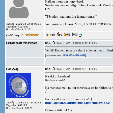
Halkan mondom hogy értsd.
Szerintem még mindig többen kíváncsiak Vendi sz
ON
"Tévedés jogát mindig fenntartom:).."
Vu duo4k se ,OpenATV 7.6, LG OLED77B39LA , 0.8
Tagság: 2021-03-03 06:09:32
Tagszám: #137193
Hozzászólások: 1117
Kiváló dolgozó
657.
Leíratkozott felhasználó
Elküldve: 2023-08-09 09:12:12,
FIX TV
Vendi! Ha nem tetszik valami el lehet menni. Senki
[válaszok erre:
]
#658
#659
#660
#661
656.
Gabywap
Elküldve: 2023-08-09 00:27:44,
FIX TV
Na akkor kezdem!
Kedves vendi!
Ha már szakmai, mikor mesélsz a sat hobbikról a
:)
Na meg itt van bozoth mester is! :)
https://gosat.hu/forum/index.php?topic=152.0
Tagság: 2008-12-27 23:55:48
Tagszám: #68125
Hozzászólások: 10073
És íme a többiek! :)