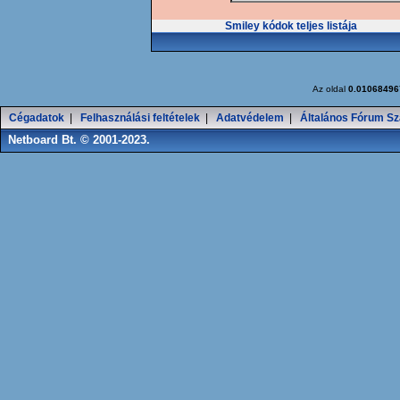
Smiley kódok teljes listája
Az oldal
0.01068496
Cégadatok
|
Felhasználási feltételek
|
Adatvédelem
|
Általános Fórum Sz
Netboard Bt. © 2001-2023.