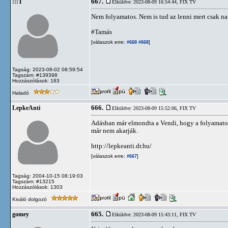
667.
:::T
Elküldve: 2023-08-09 16:54:44,
FIX TV
Nem folyamatos. Nem is tud az lenni mert csak nap
#Tamás
[válaszok erre:
]
#668
#668
Tagság: 2023-08-02 08:59:54
Tagszám: #139398
Hozzászólások: 183
Haladó
666.
LepkeAnti
Elküldve: 2023-08-09 15:52:06,
FIX TV
Adásban már elmondta a Vendi, hogy a folyamatos 
már nem akarják.
http://lepkeanti.dr.hu/
[válaszok erre:
]
#667
Tagság: 2004-10-15 08:19:03
Tagszám: #13215
Hozzászólások: 1303
Kiváló dolgozó
665.
gomey
Elküldve: 2023-08-09 15:43:11,
FIX TV