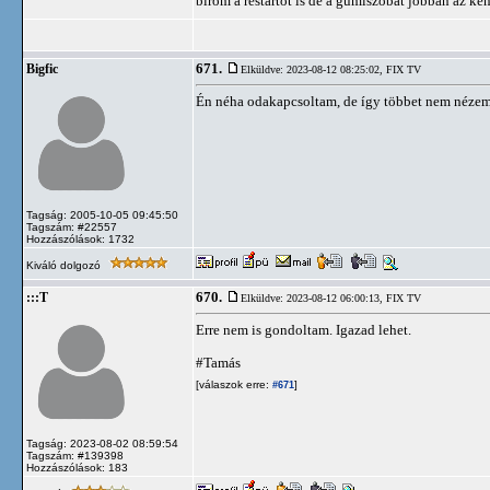
bírom a restartot is de a gumiszobát jobban az k
671.
Bigfic
Elküldve: 2023-08-12 08:25:02,
FIX TV
Én néha odakapcsoltam, de így többet nem néze
Tagság: 2005-10-05 09:45:50
Tagszám: #22557
Hozzászólások: 1732
Kiváló dolgozó
670.
:::T
Elküldve: 2023-08-12 06:00:13,
FIX TV
Erre nem is gondoltam. Igazad lehet.
#Tamás
[válaszok erre:
]
#671
Tagság: 2023-08-02 08:59:54
Tagszám: #139398
Hozzászólások: 183