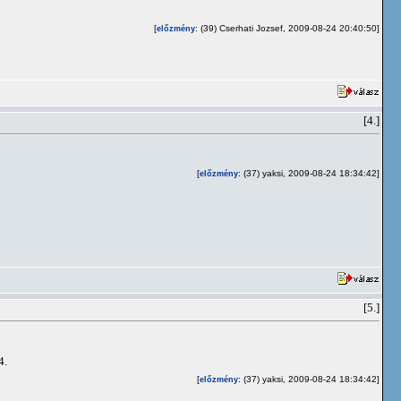
[
: (39) Cserhati Jozsef, 2009-08-24 20:40:50]
előzmény
[4.]
[
: (37) yaksi, 2009-08-24 18:34:42]
előzmény
[5.]
4.
[
: (37) yaksi, 2009-08-24 18:34:42]
előzmény