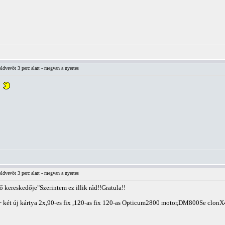
vevőt 3 perc alatt - megvan a nyertes
vevőt 3 perc alatt - megvan a nyertes
 kereskedője"Szerintem ez illik rád!!Gratula!!
két új kártya 2x,90-es fix ,120-as fix 120-as Opticum2800 motor,DM800Se clonX