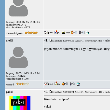
Tagság: 2008-07-15 01:03:36
Tagszám: #61472
Hozzászólások: 4172
Kiváló dolgozó
41.
moldi
Elküldve: 2009-08-25 12:53:47,
Nyerjen egy HDTV műhold
járjon minden fórumtagnak egy ugyanolyan küt
Tagság: 2005-11-15 12:42:14
Tagszám: #23766
Hozzászólások: 146
Haladó
40.
yaksi
Elküldve: 2009-08-24 20:53:01,
Nyerjen egy HDTV műhold
Köszönöm szépen!
yaksi