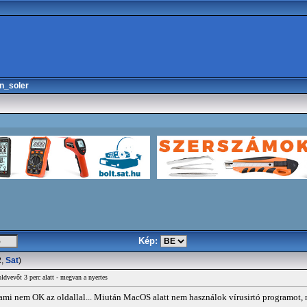
n_soler
Kép:
2
,
Sat
)
vevőt 3 perc alatt - megvan a nyertes
ami nem OK az oldallal... Miután MacOS alatt nem használok vírusirtó programot, n