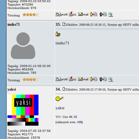
Tagság: 2009-02-10 04:50:42
Tagszám: #70286
Hozzászólások: 979
Törzstag
35.
imike71
Elküldve: 2009-08-23 18:30:15,
Nyerjen egy HDTV műhold
imike71
Tagság: 2008-01-14 08:32:06
Tagszám: #54349
Hozzászólások: 785
Törzstag
34.
yaksi
Elküldve: 2009-08-23 17:09:50,
Nyerjen egy HDTV műhold
yaksi
VU+ Uno 4K SE
[válaszok erre:
]
#35
Tagság: 2004-07-30 18:37:58
Tagszám: #11773
Hozzászólások: 15578