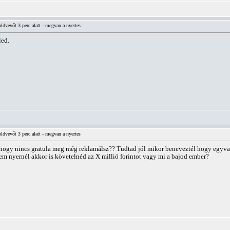
vevőt 3 perc alatt - megvan a nyertes
led.
vevőt 3 perc alatt - megvan a nyertes
hogy nincs gratula meg még reklamálsz?? Tudtad jól mikor beneveztél hogy egyvala
em nyernél akkor is követelnéd az X millió forintot vagy mi a bajod ember?