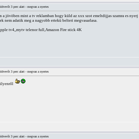
vevőt 3 perc alatt - megvan a nyertes
en a jövöben mint a tv reklamban hogy küld az xxx szot emeltdijjas szamra es nyer
nek nem adatik meg a nagyobb ertekü belteri megvasarlasa.
e tv4,,mytv telenor full,Amazon Fire stick 4K
vevőt 3 perc alatt - megvan a nyertes
 ilyenről
vevőt 3 perc alatt - megvan a nyertes