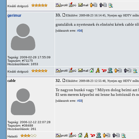
Kiváló dolgozó
33.
gerimur
Elküldve: 2009-08-23 16:14:45,
Nyerjen egy HDTV műhold
gratulálok a nyertesnek és elnézést kérek cable tő
[válaszok erre:
]
#34
Tagság: 2009-02-28 17:55:09
Tagszám: #71175
Hozzászólások: 1653
Kiváló dolgozó
32.
cable
Elküldve: 2009-08-23 12:55:48,
Nyerjen egy HDTV műhold
Te nagyon bunkó vagy ! Milyen dolog beírni azt 
El sem merem képzelni mi lenne ha lottóznál és n
[válaszok erre:
]
#33
Tagság: 2006-12-12 22:07:28
Tagszám: #38488
Hozzászólások: 261
Haladó