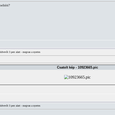
beltéri?
vevőt 3 perc alatt - megvan a nyertes
Csatolt kép - 10923665.pic
vevőt 3 perc alatt - megvan a nyertes