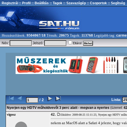
Regisztrál
:: Profil
:: Beállítás
:: Tagok
:: Szavazógép
:: Csoportok
:: Segítség
Hozzászólások:
9504067/18
Témák:
20675
Tagok:
113768
Legújabb tag:
carme
Név:
Jelszó:
Eltárol
Lista:
/ 2
Nyerjen egy HDTV műholdvevőt 3 perc alatt - megvan a nyertes
(üzenet:
4
42.
vigosz
Elküldve: 2009-08-25 15:11:23,
Nyerjen egy HDTV műhold
nekem az MacOS alatt a Safari 4 jelezte, hogy val