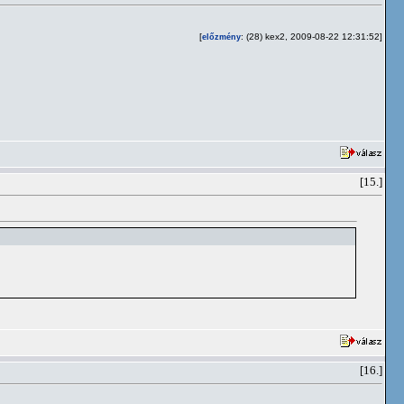
[
: (28) kex2, 2009-08-22 12:31:52]
előzmény
[15.]
[16.]