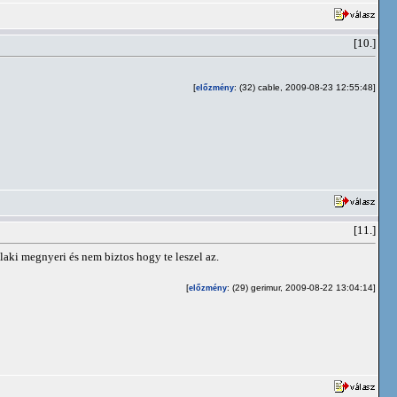
[10.]
[
: (32) cable, 2009-08-23 12:55:48]
előzmény
[11.]
ki megnyeri és nem biztos hogy te leszel az.
[
: (29) gerimur, 2009-08-22 13:04:14]
előzmény