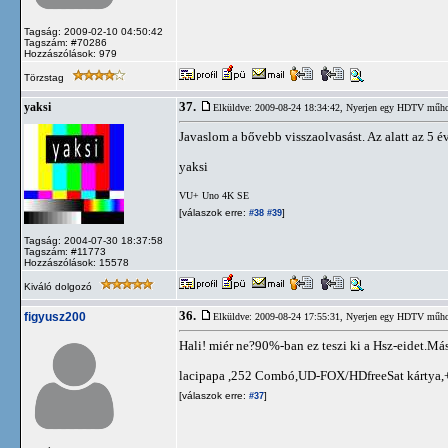
Tagság: 2009-02-10 04:50:42
Tagszám: #70286
Hozzászólások: 979
Törzstag
37.
yaksi
Elküldve: 2009-08-24 18:34:42,
Nyerjen egy HDTV műhold
Javaslom a bővebb visszaolvasást. Az alatt az 5 év
yaksi
VU+ Uno 4K SE
[válaszok erre:
]
#38
#39
Tagság: 2004-07-30 18:37:58
Tagszám: #11773
Hozzászólások: 15578
Kiváló dolgozó
36.
figyusz200
Elküldve: 2009-08-24 17:55:31,
Nyerjen egy HDTV műhold
Hali! miér ne?90%-ban ez teszi ki a Hsz-eidet.Má
lacipapa ,252 Combó,UD-FOX/HDfreeSat kártya,+ 
[válaszok erre:
]
#37