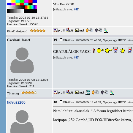
VU+ Uno 4K SE
[válaszok erre:
]
#41
Tagság: 2004-07-30 18:37:58
Tagszám: #11773
Hozzászólások: 15578
Kiváló dolgozó
39.
Cserhati Jozsef
Elküldve: 2009-08-24 20:40:50,
Nyerjen egy HDTV műhold
GRATULÁLOK YAKSI
[válaszok erre:
]
#40
Tagság: 2008-03-08 18:13:05
Tagszám: #56820
Hozzászólások: 711
Törzstag
38.
figyusz200
Elküldve: 2009-08-24 18:42:39,
Nyerjen egy HDTV műhold
Nem lehúzni akartalak!!"A fórum legtöbbet hirdető
lacipapa ,252 Combó,UD-FOX/HDfreeSat kártya,+ 