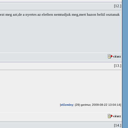
[12.]
j ezt meg azt,de a nyertes az eletben nemtudjuk meg,mert hazon belül osztanak
[13.]
[
: (29) gerimur, 2009-08-22 13:04:14]
előzmény
[14.]