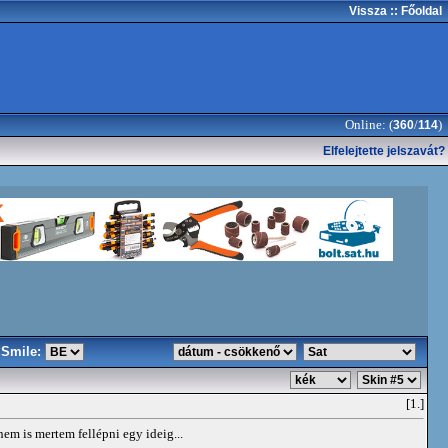
Vissza
:: Főoldal
Online: (
/
)
360
114
Elfelejtette jelszavát?
Smile:
[1.]
em is mertem fellépni egy ideig...