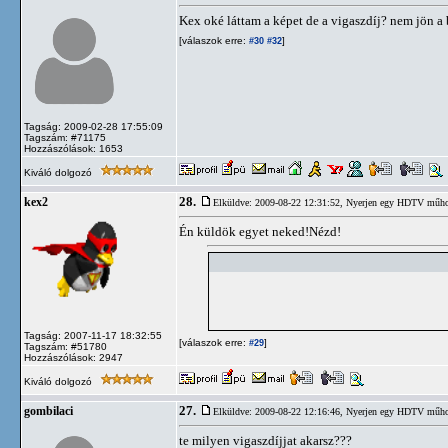
Kex oké láttam a képet de a vigaszdíj? nem jön a 
[válaszok erre:
]
#30
#32
Tagság: 2009-02-28 17:55:09
Tagszám: #71175
Hozzászólások: 1653
Kiváló dolgozó
28.
kex2
Elküldve: 2009-08-22 12:31:52,
Nyerjen egy HDTV műhold
Én küldök egyet neked!Nézd!
Tagság: 2007-11-17 18:32:55
[válaszok erre:
]
#29
Tagszám: #51780
Hozzászólások: 2947
Kiváló dolgozó
27.
gombilaci
Elküldve: 2009-08-22 12:16:46,
Nyerjen egy HDTV műhold
te milyen vigaszdíjjat akarsz???