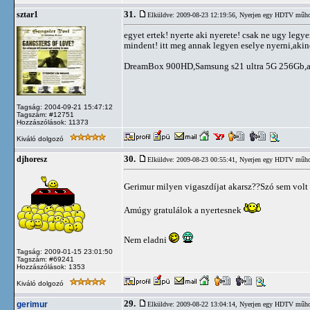
31.
sztar1
Elküldve: 2009-08-23 12:19:56,
Nyerjen egy HDTV műhold
egyet ertek! nyerte aki nyerete! csak ne ugy legy
mindent! itt meg annak legyen eselye nyerni,aki
DreamBox 900HD,Samsung s21 ultra 5G 256Gb,appl
Tagság: 2004-09-21 15:47:12
Tagszám: #12751
Hozzászólások: 11373
Kiváló dolgozó
30.
djhoresz
Elküldve: 2009-08-23 00:55:41,
Nyerjen egy HDTV műhold
Gerimur milyen vigaszdíjat akarsz??Szó sem volt
Amúgy gratulálok a nyertesnek
Nem eladni
Tagság: 2009-01-15 23:01:50
Tagszám: #69241
Hozzászólások: 1353
Kiváló dolgozó
29.
gerimur
Elküldve: 2009-08-22 13:04:14,
Nyerjen egy HDTV műhold