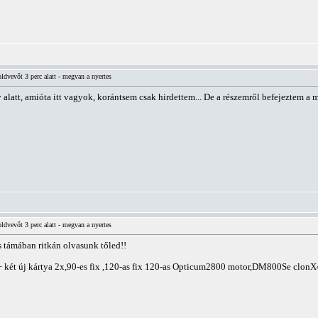
vevőt 3 perc alatt - megvan a nyertes
 alatt, amióta itt vagyok, korántsem csak hirdettem... De a részemről befejeztem a 
vevőt 3 perc alatt - megvan a nyertes
s támában ritkán olvasunk tőled!!
két új kártya 2x,90-es fix ,120-as fix 120-as Opticum2800 motor,DM800Se clonX