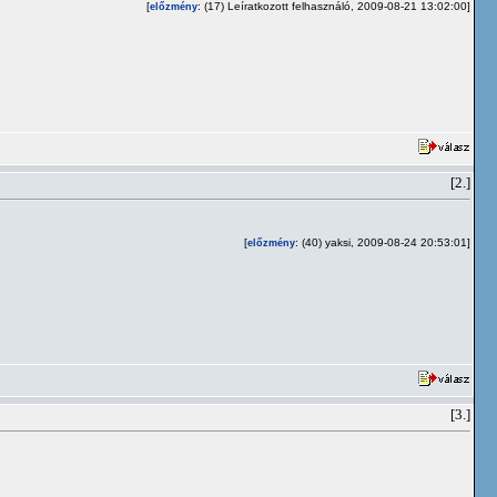
[
: (17) Leíratkozott felhasználó, 2009-08-21 13:02:00]
előzmény
[2.]
[
: (40) yaksi, 2009-08-24 20:53:01]
előzmény
[3.]