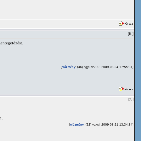
[6.]
mentegetőzést.
[
: (36) figyusz200, 2009-08-24 17:55:31]
előzmény
[7.]
4.
[
: (22) yaksi, 2009-08-21 13:34:34]
előzmény