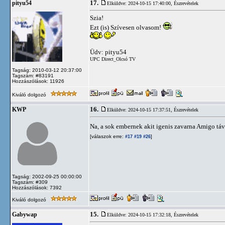
17.
pityu54
Elküldve: 2024-10-15 17:40:00,
Észrevételek
Szia!
Ezt (is) Szívesen olvasom!
Üdv: pityu54
UPC Direct_Olcsó TV
Tagság: 2010-03-12 20:37:00
Tagszám: #83191
Hozzászólások: 11926
Kiváló dolgozó
16.
KWP
Elküldve: 2024-10-15 17:37:51,
Észrevételek
Na, a sok embernek akit igenis zavarna Amigo táv
[válaszok erre:
]
#17
#19
#26
Tagság: 2002-09-25 00:00:00
Tagszám: #309
Hozzászólások: 7392
Kiváló dolgozó
15.
Gabywap
Elküldve: 2024-10-15 17:32:18,
Észrevételek