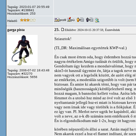
Tagság: 2023-01-07 20:55:49
Tagszám: #138841
Hozzászólások: 253
Haladó
25.
garga pista
Elküldve: 2024-10-15 20:37:59,
Észrevételek
Sziasztok!
(TL,DR: Maximálisan egyetértek KWP-val.)
Én csak most értem oda, hogy érdemben hozzá tud
nagyra értékelem Amigo tudását és örülök, hogy meg
Gondoltam úgy kezdem a mondaivalómat, hogy nem
skin5-öt használ úgymint én, látja a tagok neve me
Tagság: 2006-07-02 18:43:48
Tagszám: #32270
nem vagyok ott a legelsők között, de azért elég r
Hozzászólások: 5656
az emlékeim, a moderálás szigorúbb is volt (nem b
biztosan. És amire ki akarok térni, hogy van pár 
minőségük (hasznosságuk) kérdőjelezhető meg. miki
hozzá magam, h bannolni kellett volna. Azóta le
fórumot és a utolsó hsz mind az övé volt az első
nyeltantanár jellegű hsz-ei miatt is biztosan kev
vagy nem írnak ide vagy törölték is a fiókjukat. 
ez így van. Pl. Merlot neve ugrik be kapásból, ak
volt a neve, az o-k db számára nem emlékszek ő m
Én is elgondolkodtam már 1-2x, hogy itt hagyom
körében népszerű) és állni a sarat. Aztán majd ha
Nem akarok ezzel a hsz-el flamet indítani, de sze