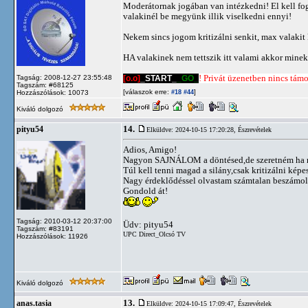
Moderátornak jogában van intézkedni! El kell fogad
valakinél be megyünk illik viselkedni ennyi!
Nekem sincs jogom kritizálni senkit, max valakit 
HA valakinek nem tettszik itt valami akkor minek 
[o.o]
_START_
_GO_
! Privát üzenetben nincs támog
Tagság: 2008-12-27 23:55:48
Tagszám: #68125
[válaszok erre:
]
Hozzászólások: 10073
#18
#44
Kiváló dolgozó
14.
pityu54
Elküldve: 2024-10-15 17:20:28,
Észrevételek
Adios, Amigo!
Nagyon SAJNÁLOM a döntésed,de szeretném ha r
Túl kell tenni magad a silány,csak kritizálni kép
Nagy érdeklődéssel olvastam számtalan beszámolóda
Gondold át!
Tagság: 2010-03-12 20:37:00
Üdv: pityu54
Tagszám: #83191
UPC Direct_Olcsó TV
Hozzászólások: 11926
Kiváló dolgozó
13.
anas.tasia
Elküldve: 2024-10-15 17:09:47,
Észrevételek