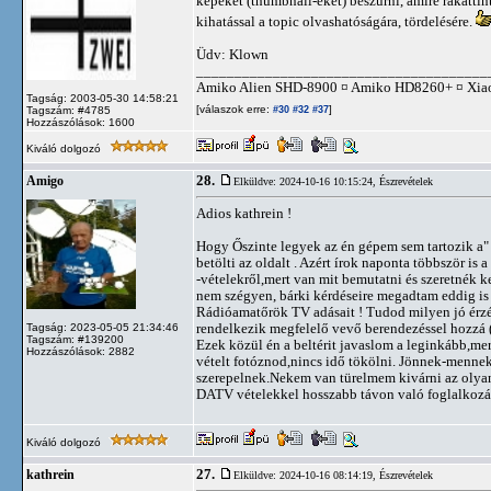
képeket (thumbnail-eket) beszúrni, amire rákattin
kihatással a topic olvashatóságára, tördelésére.
Üdv: Klown
______________________________________
Amiko Alien SHD-8900 ¤ Amiko HD8260+ ¤ Xia
Tagság: 2003-05-30 14:58:21
[válaszok erre:
]
Tagszám: #4785
#30
#32
#37
Hozzászólások: 1600
Kiváló dolgozó
28.
Amigo
Elküldve: 2024-10-16 10:15:24,
Észrevételek
Adios kathrein !
Hogy Őszinte legyek az én gépem sem tartozik a"
betölti az oldalt . Azért írok naponta többször is
-vételekről,mert van mit bemutatni és szeretnék 
nem szégyen, bárki kérdéseire megadtam eddig is 
Rádióamatőrök TV adásait ! Tudod milyen jó érzés
rendelkezik megfelelő vevő berendezéssel hozzá ( 
Tagság: 2023-05-05 21:34:46
Tagszám: #139200
Ezek közül én a beltérit javaslom a leginkább,mert
Hozzászólások: 2882
vételt fotóznod,nincs idő tökölni. Jönnek-mennek 
szerepelnek.Nekem van türelmem kivárni az olya
DATV vételekkel hosszabb távon való foglalkozást.
Kiváló dolgozó
27.
kathrein
Elküldve: 2024-10-16 08:14:19,
Észrevételek