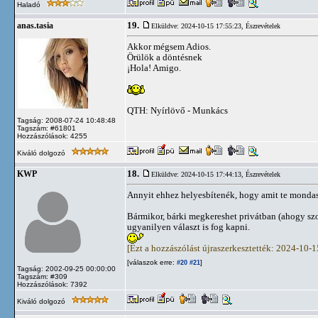
Haladó
19.
anas.tasia
Elküldve: 2024-10-15 17:55:23,
Észrevételek
Akkor mégsem Adios.
Örülök a döntésnek
¡Hola! Amigo.
QTH: Nyírlövő - Munkács
Tagság: 2008-07-24 10:48:48
Tagszám: #61801
Hozzászólások: 4255
Kiváló dolgozó
18.
KWP
Elküldve: 2024-10-15 17:44:13,
Észrevételek
Annyit ehhez helyesbítenék, hogy amit te mondasz
Bármikor, bárki megkereshet privátban (ahogy szo
ugyanilyen választ is fog kapni.
[Ezt a hozzászólást újraszerkesztették: 2024-10-
[válaszok erre:
]
#20
#21
Tagság: 2002-09-25 00:00:00
Tagszám: #309
Hozzászólások: 7392
Kiváló dolgozó