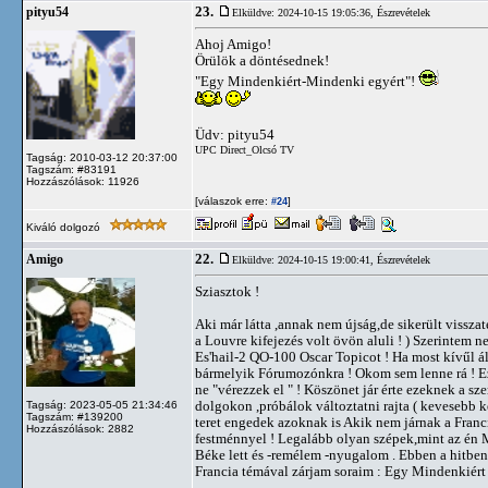
23.
pityu54
Elküldve: 2024-10-15 19:05:36,
Észrevételek
Ahoj Amigo!
Örülök a döntésednek!
"Egy Mindenkiért-Mindenki egyért"!
Üdv: pityu54
UPC Direct_Olcsó TV
Tagság: 2010-03-12 20:37:00
Tagszám: #83191
Hozzászólások: 11926
[válaszok erre:
]
#24
Kiváló dolgozó
22.
Amigo
Elküldve: 2024-10-15 19:00:41,
Észrevételek
Sziasztok !
Aki már látta ,annak nem újság,de sikerült vissz
a Louvre kifejezés volt övön aluli ! ) Szerinte
Es'hail-2 QO-100 Oscar Topicot ! Ha most kívűl á
bármelyik Fórumozónkra ! Okom sem lenne rá ! Ezé
ne "vérezzek el " ! Köszönet jár érte ezeknek a s
dolgokon ,próbálok változtatni rajta ( kevesebb 
Tagság: 2023-05-05 21:34:46
Tagszám: #139200
teret engedek azoknak is Akik nem járnak a Franc
Hozzászólások: 2882
festménnyel ! Legalább olyan szépek,mint az én M
Béke lett és -remélem -nyugalom . Ebben a hitben 
Francia témával zárjam soraim : Egy Mindenkiért 