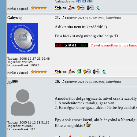
[válaszok erre:
]
#23
#27
#28
Kiváló dolgozó
21.
Gabywap
Elküldve: 2024-10-15 18:32:01,
Észrevételek
A diktatúra nem itt kezdődik! :)
De a biciklit még mindig eltolhatja :D
[o.o]
_START_
_GO_
! Privát üzenetben nincs támog
Tagság: 2008-12-27 23:55:48
Tagszám: #68125
Hozzászólások: 10073
Kiváló dolgozó
20.
jgy999
Elküldve: 2024-10-15 18:22:00,
Észrevételek
A moderátor dolga egyszerű, mivel csak 2 szabály
1. A moderátornak mindig igaza van.
2. Ha mégse lenne igaza, akkor életbe lép az első 
Egy a sok ember közül, aki hiányolná a Nosztalg
Tagság: 2005-11-12 13:51:32
Kösz a megoldást!
Tagszám: #23693
Hozzászólások: 114