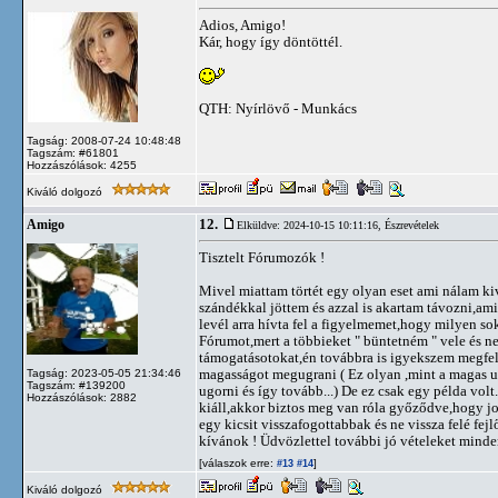
Adios, Amigo!
Kár, hogy így döntöttél.
QTH: Nyírlövő - Munkács
Tagság: 2008-07-24 10:48:48
Tagszám: #61801
Hozzászólások: 4255
Kiváló dolgozó
12.
Amigo
Elküldve: 2024-10-15 10:11:16,
Észrevételek
Tisztelt Fórumozók !
Mivel miattam törtét egy olyan eset ami nálam k
szándékkal jöttem és azzal is akartam távozni,ami
levél arra hívta fel a figyelmemet,hogy milyen s
Fórumot,mert a többieket " büntetném " vele és 
támogatásotokat,én továbbra is igyekszem megfel
magasságot megugrani ( Ez olyan ,mint a magas ugr
Tagság: 2023-05-05 21:34:46
Tagszám: #139200
ugorni és így tovább...) De ez csak egy példa volt
Hozzászólások: 2882
kiáll,akkor biztos meg van róla győződve,hogy j
egy kicsit visszafogottabbak és ne vissza felé
kívánok ! Üdvözlettel további jó vételeket mind
[válaszok erre:
]
#13
#14
Kiváló dolgozó