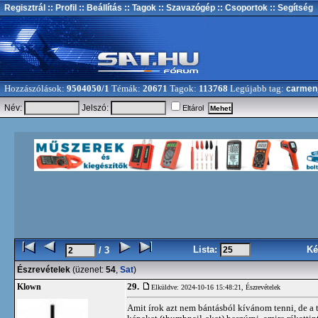
Regisztrál
:: Profil
:: Beállítás
:: Tagok
:: Szavazógép
:: Csoportok
:: Segítség
Hozzászólások:
9504050/1
Témák:
20671
Tagok:
113768
Legújabb tag:
carmen
Név:
Jelszó:
Eltárol
Lista:
Ké
/ 3
Észrevételek
(üzenet:
54
,
Sat
)
29.
Klown
Elküldve: 2024-10-16 15:48:21,
Észrevételek
Amit írok azt nem bántásból kívánom tenni, de a 