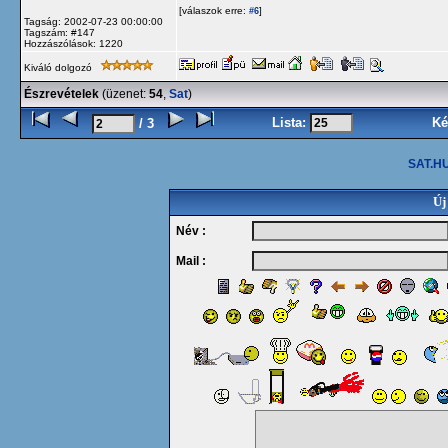
[válaszok erre:
]
#6
Tagság: 2002-07-23 00:00:00
Tagszám: #147
Hozzászólások: 1220
Kiváló dolgozó
Észrevételek
(üzenet:
54
,
Sat
)
Lista:
Ké
/ 3
SAT.HU
Új
Név :
Mail :