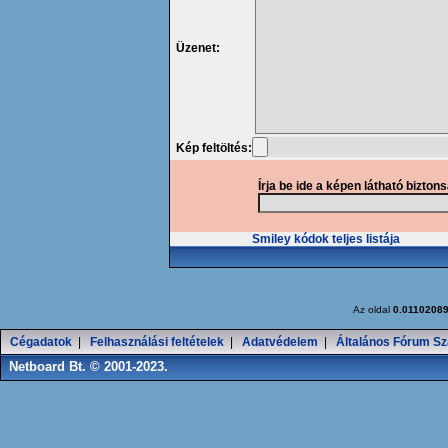
Üzenet:
Kép feltöltés:
Írja be ide a képen látható bizton
Smiley kódok teljes listája
Az oldal
0.0110208
Cégadatok
|
Felhasználási feltételek
|
Adatvédelem
|
Általános Fórum Sz
Netboard Bt. © 2001-2023.