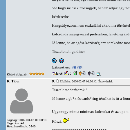
"de hogy ne csak fröcsögjek, hanem adjak egy nor
kérdésedre"
Hangsúlyozom, nem eszkalálni akarom a történtek
kölcsönös megegyezést preferálom, lehetőleg indu
Jó lenne, ha az egész közösség erre törekedne most
Tisztelettel: gardiner
.
[válaszok erre:
]
#11
#15
Kiváló dolgozó
9.
K. Tibor
Elküldve: 2006-02-07 01:30:42,
Észrevételek
Tisztelt moderátorok !
Jó lenne a gb*x és cards*ring témákat is itt a fóru
Ugyanugy mint a minimax kulcsokat és az upc-t.
Tagság: 2002-03-16 00:00:00
Köszi.
Tagszám: #4
Hozzászólások: 5440