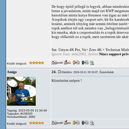
De hogy építő jellegű is legyek, abban mindenki
lenne a javaslatom, aztán majd ezt KWP megmondja
hasonlóan minta kutya fórumon van (igaz az már l
A topikok elején egy csoport név, kb fix karakter
lezárni, aminek tényleg már semmi értelme (azért v
topik amiben túl sok minden van „belegyömöszölv
kis munka, akár a csoportosítás és a topik átneve
hogy előkerült ez a topik, mert szerintem ide akár 
Sat: Ustym 4K Pro, Vu+ Zero 4K + Technisat Mult
Ignore lista: miki2002, Zolien
Nincs support priv
Kiváló dolgozó
24.
Amigo
Elküldve: 2024-10-15 19:16:07,
Észrevételek
Köszönöm szépen !
Tagság: 2023-05-05 21:34:46
Tagszám: #139200
Hozzászólások: 2882
Kiváló dolgozó