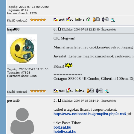
Tagság: 2002-07-23 00:00:00
Tagszám: #147
Hozzászólások: 1220
Kiváló dolgozó
6.
kaja008
Elküldve: 2004-07-19 12:13:40,
Észrevételek
OK. Megvan!
Másnál sem lehet név csökkenő/növekvő, tagság 
Javaslat: Lehetne még hozzászólások csökkenő/nö
Köszi!
Tagság: 2003-12-27 11:51:55
Tagszám: #7868
*******************
Hozzászólások: 2365
Octagon SF8008 4K Combo, Gibertini 100cm, Dig
Kiváló dolgozó
5.
postatib
Elküldve: 2004-07-19 08:14:24,
Észrevételek
tudod a tagokat listazbi csoportonkent:
http://www.netboard.hu/grouplist.php?a=s&
;id=
üdv: Posta Tibor
bolt.sat.hu
hoteltv.sat.hu