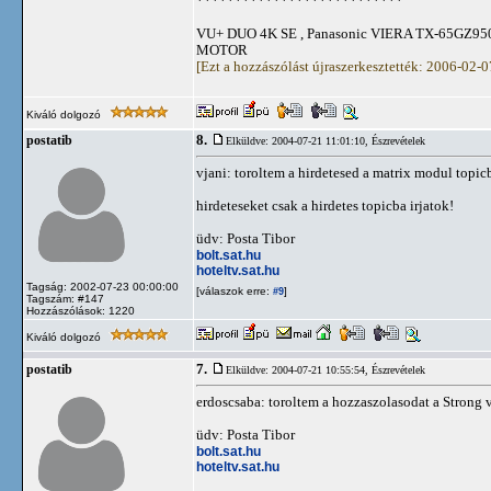
***************************
VU+ DUO 4K SE , Panasonic VIERA TX-65GZ950
MOTOR
[Ezt a hozzászólást újraszerkesztették: 2006-02-
Kiváló dolgozó
8.
postatib
Elküldve: 2004-07-21 11:01:10,
Észrevételek
vjani: toroltem a hirdetesed a matrix modul topicb
hirdeteseket csak a hirdetes topicba irjatok!
üdv: Posta Tibor
bolt.sat.hu
hoteltv.sat.hu
Tagság: 2002-07-23 00:00:00
[válaszok erre:
]
#9
Tagszám: #147
Hozzászólások: 1220
Kiváló dolgozó
7.
postatib
Elküldve: 2004-07-21 10:55:54,
Észrevételek
erdoscsaba: toroltem a hozzaszolasodat a Strong v
üdv: Posta Tibor
bolt.sat.hu
hoteltv.sat.hu