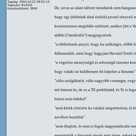
Tagság: 2004-10-21 09:01:13
Tagszám: #13316
De, szvsz az alant idézett mondatok nem hangzanak
Hozzászólások: 3909
hogy egy (többünk által észlelt) zavaró tényező me
konszenzusos megoldás született, amikor jött a 'd
alábbi (?moderáló?) megjegyzések:
"a többieknek annyit, hogy ha szükséges, előbb 
felhasználót, mint hogy hagyjam Navratil Ernőt e
"a végtelen mennyiségű és sebességű internet ko
hogy valaki ne küldhessen fel képeket a fórumra"
"válts szolgáltatót, válts nagyobb csomagra, veg
mit bánom én, de ez a TE problémád, és Te is fogo
biztos nem érdekel"
"nem kérek elnézést ha valakit megsértettem, és
nevében beszélek"
"nem óhajtok, és nem is fogok magyarázkodni se
megértették a lényegét annak amit írtam, neked s