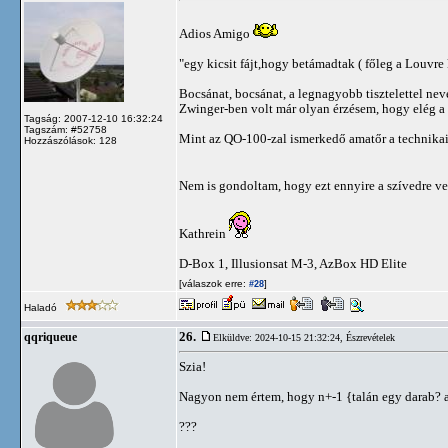
Adios Amigo
"egy kicsit fájt,hogy betámadtak ( főleg a Louvre 
Bocsánat, bocsánat, a legnagyobb tisztelettel nev
Zwinger-ben volt már olyan érzésem, hogy elég a k
Tagság: 2007-12-10 16:32:24
Tagszám: #52758
Mint az QO-100-zal ismerkedő amatőr a technikai 
Hozzászólások: 128
Nem is gondoltam, hogy ezt ennyire a szívedre ve
Kathrein
D-Box 1, Illusionsat M-3, AzBox HD Elite
[válaszok erre:
]
#28
Haladó
26.
qqriqueue
Elküldve: 2024-10-15 21:32:24,
Észrevételek
Szia!
Nagyon nem értem, hogy n+-1 {talán egy darab? ava
???