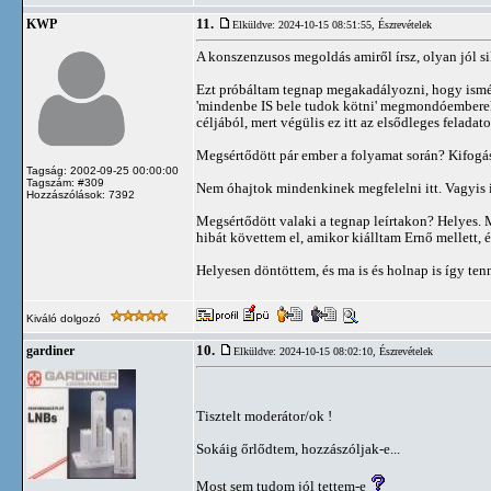
11.
KWP
Elküldve: 2024-10-15 08:51:55,
Észrevételek
A konszenzusos megoldás amiről írsz, olyan jól s
Ezt próbáltam tegnap megakadályozni, hogy ismét 
'mindenbe IS bele tudok kötni' megmondóemberek á
céljából, mert végülis ez itt az elsődleges feladat
Megsértődött pár ember a folyamat során? Kifo
Tagság: 2002-09-25 00:00:00
Tagszám: #309
Nem óhajtok mindenkinek megfelelni itt. Vagyis 
Hozzászólások: 7392
Megsértődött valaki a tegnap leírtakon? Helyes. 
hibát követtem el, amikor kiálltam Ernő mellett, 
Helyesen döntöttem, és ma is és holnap is így te
Kiváló dolgozó
10.
gardiner
Elküldve: 2024-10-15 08:02:10,
Észrevételek
Tisztelt moderátor/ok !
Sokáig őrlődtem, hozzászóljak-e...
Most sem tudom jól tettem-e