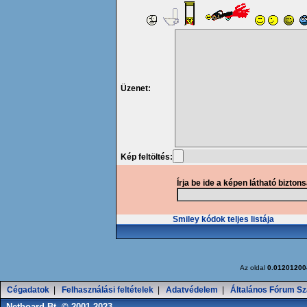
Üzenet:
Kép feltöltés:
Írja be ide a képen látható bizton
Smiley kódok teljes listája
Az oldal
0.01201200
Cégadatok
|
Felhasználási feltételek
|
Adatvédelem
|
Általános Fórum Sz
Netboard Bt. © 2001-2023.