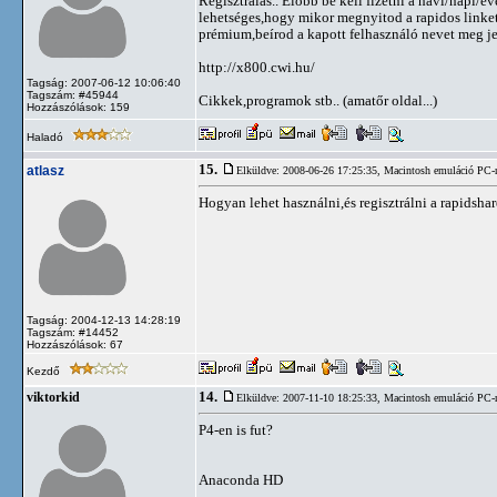
Regisztrálás.. Elöbb be kell fizetni a havi/napi/é
lehetséges,hogy mikor megnyitod a rapidos linke
prémium,beírod a kapott felhasználó nevet meg je
http://x800.cwi.hu/
Tagság: 2007-06-12 10:06:40
Tagszám: #45944
Cikkek,programok stb.. (amatőr oldal...)
Hozzászólások: 159
Haladó
15.
atlasz
Elküldve: 2008-06-26 17:25:35,
Macintosh emuláció PC-
Hogyan lehet használni,és regisztrálni a rapidsha
Tagság: 2004-12-13 14:28:19
Tagszám: #14452
Hozzászólások: 67
Kezdő
14.
viktorkid
Elküldve: 2007-11-10 18:25:33,
Macintosh emuláció PC-
P4-en is fut?
Anaconda HD