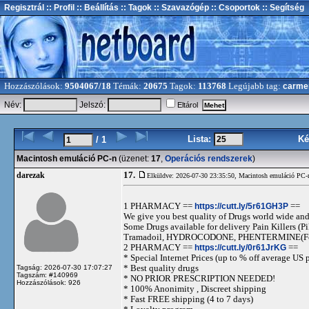
Regisztrál
:: Profil
:: Beállítás
:: Tagok
:: Szavazógép
:: Csoportok
:: Segítség
Hozzászólások:
9504067/18
Témák:
20675
Tagok:
113768
Legújabb tag:
carme
Név:
Jelszó:
Eltárol
Lista:
Ké
/ 1
Macintosh emuláció PC-n
(üzenet:
17
,
Operációs rendszerek
)
17.
darezak
Elküldve: 2026-07-30 23:35:50,
Macintosh emuláció PC-
1 PHARMACY ==
https://cutt.ly/5r61GH3P
==
We give you best quality of Drugs world wide and h
Some Drugs available for delivery Pain Killers
Tramadoil, HYDROCODONE, PHENTERMINE(For 
2 PHARMACY ==
https://cutt.ly/0r61JrKG
==
* Special Internet Prices (up to % off average US p
* Best quality drugs
Tagság: 2026-07-30 17:07:27
Tagszám: #140969
* NO PRIOR PRESCRIPTION NEEDED!
Hozzászólások: 926
* 100% Anonimity , Discreet shipping
* Fast FREE shipping (4 to 7 days)