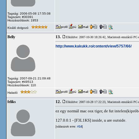
Tagság: 2006-05-08 17:55:08
Tagszám: #30391
Hozzászólások: 1953
Kiváló dolgozó
13.
Belly
Elküldve: 2007-10-30 18:26:42,
Macintosh emuláció PC-
http://www.kakukk.ro/content/view/5757/66/
Tagság: 2007-09-21 21:09:48
Tagszám: #49513
Hozzászólások: 110
Haladó
12.
feliks
Elküldve: 2007-10-28 17:22:23,
Macintosh emuláció PC-
ez egy normál mac osx tiger, de fut intelen(kipr
127.0.0.1 - [F3L1KS] inside, u are outside.
[válaszok erre:
]
#14