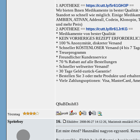
1 APOTHEKE ==
https://cutt.ly/5r61GH3P
==
Wir bieten Ihnen Medikamente in bester Qualität w
Standort so schnell wie möglich. Einige Medika
AMBIEN, ATIVAN, Adderall, Codein, Klonopi
und mehr Preis)
2 APOTHEKE ==
https://cutt.ly/0r61JrKG
==
* Medikamente von bester Qualität
* KEIN VORHERIGES REZEPT ERFORDERLIC
* 100 % Anonymität, diskreter Versand
* Schneller KOSTENLOSER Versand (4 bis 7 Tag
* Treueprogramm
* Freundlicher Kundenservice
* 70 % Rabatt auf alle Bestellungen
+ Schneller weltweiter Versand!
+ 30 Tage Geld-zurück-Garantie!
+ Bestellen Sie 3 oder mehr Produkte und erhalte
+ Viele Zahlungsoptionen: Visa, MasterCard, Am
Q9aBDnih83
Törzstag
16.
Spriteboy
Elküldve: 2008-06-27 14:12:26,
Macintosh emuláció PC-
Ezt mire érted? Használni nagyon egyszerű. Keresel