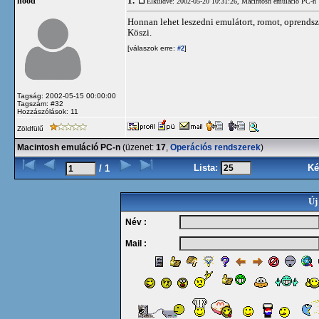
1.
hood
Elküldve: 2002-05-20 10:31:26,
Macintosh emuláció PC-n
Honnan lehet leszedni emulátort, romot, oprendsz
Köszi.
[válaszok erre:
]
#2
Tagság: 2002-05-15 00:00:00
Tagszám: #32
Hozzászólások: 11
Zöldfülű
Macintosh emuláció PC-n
(üzenet:
17
,
Operációs rendszerek
)
Lista:
Ké
/ 1
Új
Név :
Mail :