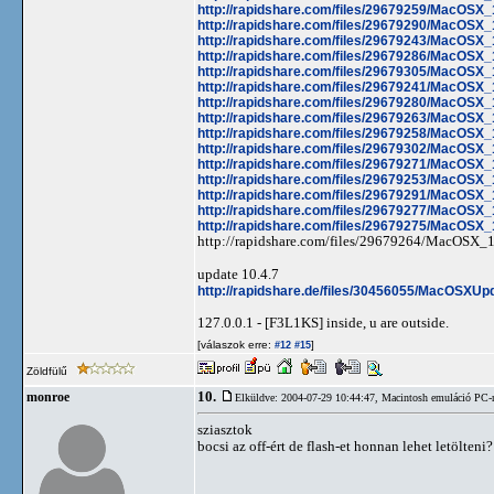
http://rapidshare.com/files/29679259/MacOSX
http://rapidshare.com/files/29679290/MacOSX
http://rapidshare.com/files/29679243/MacOSX
http://rapidshare.com/files/29679286/MacOSX
http://rapidshare.com/files/29679305/MacOSX
http://rapidshare.com/files/29679241/MacOSX
http://rapidshare.com/files/29679280/MacOSX
http://rapidshare.com/files/29679263/MacOSX
http://rapidshare.com/files/29679258/MacOSX
http://rapidshare.com/files/29679302/MacOSX
http://rapidshare.com/files/29679271/MacOSX
http://rapidshare.com/files/29679253/MacOSX
http://rapidshare.com/files/29679291/MacOSX
http://rapidshare.com/files/29679277/MacOSX
http://rapidshare.com/files/29679275/MacOSX
http://rapidshare.com/files/29679264/MacOSX_1
update 10.4.7
http://rapidshare.de/files/30456055/MacOSXUpd
127.0.0.1 - [F3L1KS] inside, u are outside.
[válaszok erre:
]
#12
#15
Zöldfülű
10.
monroe
Elküldve: 2004-07-29 10:44:47,
Macintosh emuláció PC-
sziasztok
bocsi az off-ért de flash-et honnan lehet letölteni?