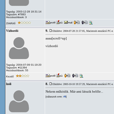
Tagság: 2003-12-28 18:31:14
Tagszám: #7883
Hozzászólások: 3
Zöldfülű
9.
Vízhordó
Elküldve: 2004-07-28 21:57:05,
Macintosh emuláció PC-n
aaaa[scroll=up]
vízhordó
Tagság: 2004-07-09 01:19:20
Tagszám: #11394
Hozzászólások: 55
Kezdő
8.
lzoli
Elküldve: 2003-10-10 19:57:29,
Macintosh emuláció PC-n
Nekem működik. Már ami látszik belőle...
[válaszok erre:
]
#9