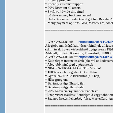
* Loyalty program
* Friendly customer support
* 70% Discount all orders
+ Swift worldwide shipping!
+ 30 days money back guarantee!
+ Order 3 or more products and get free Regular A
+ Many payment options: Visa, MasterCard, Ame
======================================
1 GYÓGYSZERTÁR ==
https://cutt.ly/5r61GH3P
A legjobb minőségű kábítószert kínáljuk világszer
szállítással. Egyes kézbesíthető gyógyszerek 
Adderall, Kodein, Klonopin, Tramadoil, HID
2 GYÓGYSZERTÁR ==
https://cutt.ly/0r61JrKG
* Különleges internetes árak (akár %-os kedvezmé
* A legjobb minőségű gyógyszerek
* NINCS SZÜKSÉG ELŐZETES VÍVRA!
* 100% névtelenség, diszkrét szállítás
* Gyors INGYENES kiszállítás (4-7 nap)
* Hűségprogram
* Barátságos ügyfélszolgálat
* Barátságos ügyfélszolgálat
* 70% Kedvezmény minden rendelésre
+3 nap visszaszállítás! Rendeljen 3 vagy több term
+ Számos fizetési lehetőség: Visa, MasterCard, 
======================================